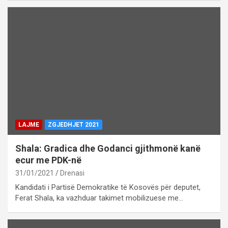
LAJME
ZGJEDHJET 2021
Shala: Gradica dhe Godanci gjithmonë kanë
ecur me PDK-në
31/01/2021
Drenasi
Kandidati i Partisë Demokratike të Kosovës për deputet,
Ferat Shala, ka vazhduar takimet mobilizuese me…