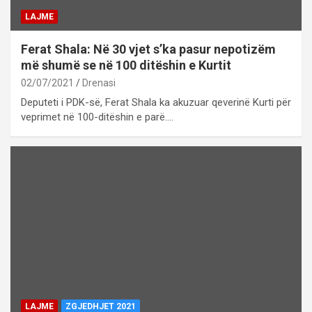
LAJME
Ferat Shala: Në 30 vjet s’ka pasur nepotizëm
më shumë se në 100 ditëshin e Kurtit
02/07/2021
Drenasi
Deputeti i PDK-së, Ferat Shala ka akuzuar qeverinë Kurti për
veprimet në 100-ditëshin e parë.…
LAJME
ZGJEDHJET 2021