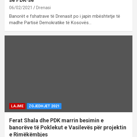
06/02/2021
Drenasi
Banorët e fshatrave të Drenasit po i japin mbështetje të
madhe Partisë Demokratike të Kosovës…
LAJME
ZGJEDHJET 2021
Ferat Shala dhe PDK marrin besimin e
banorëve të Poklekut e Vasilevës për projektin
e Rimëkëmbjes