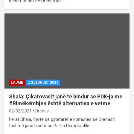
qëndruar sot në Drenas ku…
LAJME
ZGJEDHJET 2021
Shala: Çikatovasit janë të bindur se PDK-ja me
#Rimëkëmbjen është alternativa e vetme
02/02/2021
Drenasi
Ferat Shala, thotë se qytetarët e komunës së Drenasit
tashmë janë bindur se Partia Demokratike…