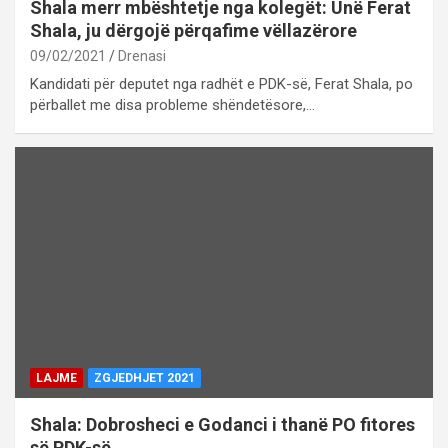
Shala merr mbështetje nga kolegët: Unë Ferat
Shala, ju dërgojë përqafime vëllazërore
09/02/2021
Drenasi
Kandidati për deputet nga radhët e PDK-së, Ferat Shala, po
përballet me disa probleme shëndetësore,…
LAJME
ZGJEDHJET 2021
Shala: Dobrosheci e Godanci i thanë PO fitores
së PDK-së