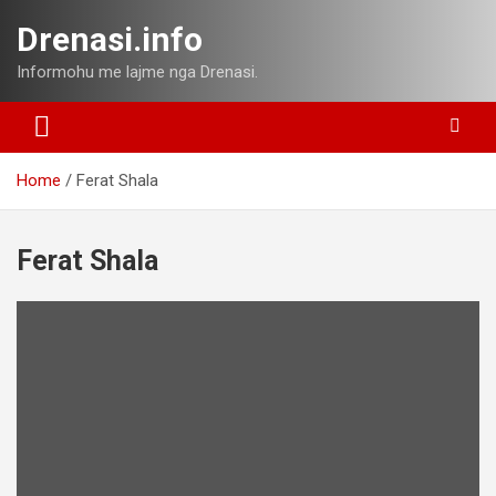
Skip
Drenasi.info
to
content
Informohu me lajme nga Drenasi.
Home
Ferat Shala
Ferat Shala