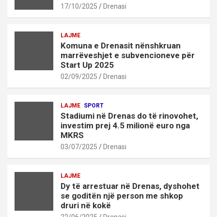
17/10/2025
Drenasi
LAJME
Komuna e Drenasit nënshkruan
marrëveshjet e subvencioneve për
Start Up 2025
02/09/2025
Drenasi
LAJME
SPORT
Stadiumi në Drenas do të rinovohet,
investim prej 4.5 milionë euro nga
MKRS
03/07/2025
Drenasi
LAJME
Dy të arrestuar në Drenas, dyshohet
se goditën një person me shkop
druri në kokë
22/06/2025
Drenasi