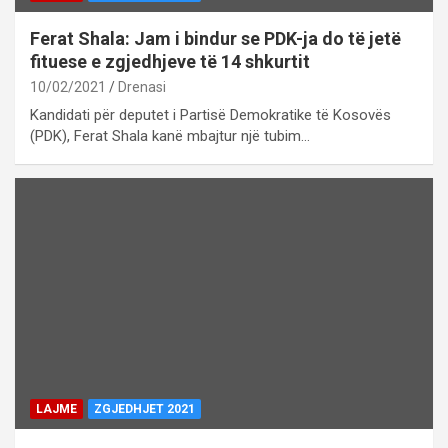
Ferat Shala: Jam i bindur se PDK-ja do të jetë
fituese e zgjedhjeve të 14 shkurtit
10/02/2021
Drenasi
Kandidati për deputet i Partisë Demokratike të Kosovës
(PDK), Ferat Shala kanë mbajtur një tubim…
LAJME
ZGJEDHJET 2021