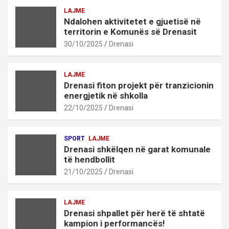
LAJME
Ndalohen aktivitetet e gjuetisë në
territorin e Komunës së Drenasit
30/10/2025
Drenasi
LAJME
Drenasi fiton projekt për tranzicionin
energjetik në shkolla
22/10/2025
Drenasi
SPORT
LAJME
Drenasi shkëlqen në garat komunale
të hendbollit
21/10/2025
Drenasi
LAJME
Drenasi shpallet për herë të shtatë
kampion i performancës!