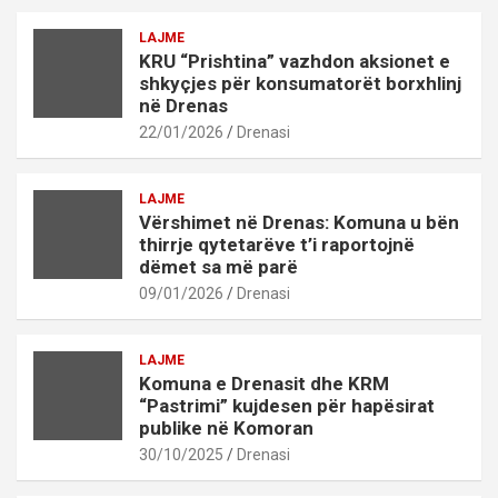
LAJME
KRU “Prishtina” vazhdon aksionet e
shkyçjes për konsumatorët borxhlinj
në Drenas
22/01/2026
Drenasi
LAJME
Vërshimet në Drenas: Komuna u bën
thirrje qytetarëve t’i raportojnë
dëmet sa më parë
09/01/2026
Drenasi
LAJME
Komuna e Drenasit dhe KRM
“Pastrimi” kujdesen për hapësirat
publike në Komoran
30/10/2025
Drenasi