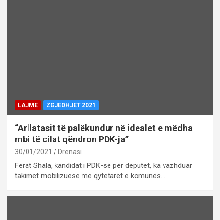
LAJME
ZGJEDHJET 2021
“Arllatasit të palëkundur në idealet e mëdha
mbi të cilat qëndron PDK-ja”
30/01/2021
Drenasi
Ferat Shala, kandidat i PDK-së për deputet, ka vazhduar
takimet mobilizuese me qytetarët e komunës…