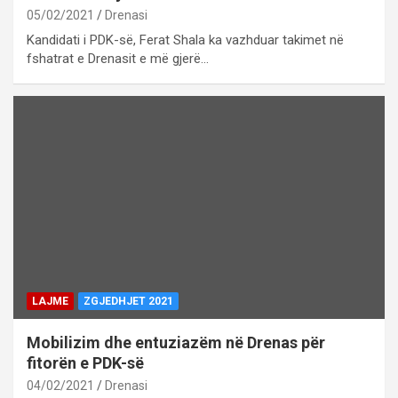
05/02/2021
Drenasi
Kandidati i PDK-së, Ferat Shala ka vazhduar takimet në
fshatrat e Drenasit e më gjerë…
LAJME
ZGJEDHJET 2021
Mobilizim dhe entuziazëm në Drenas për
fitorën e PDK-së
04/02/2021
Drenasi