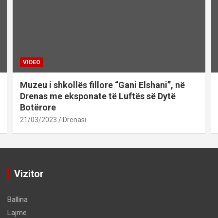
VIDEO
Muzeu i shkollës fillore “Gani Elshani”, në
Drenas me eksponate të Luftës së Dytë
Botërore
21/03/2023
Drenasi
Vizitor
Ballina
Lajme