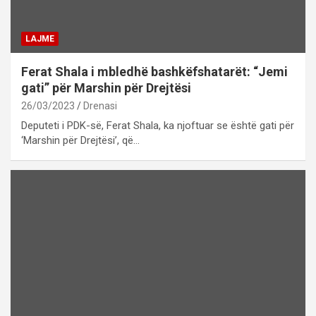
LAJME
Ferat Shala i mbledhë bashkëfshatarët: “Jemi
gati” për Marshin për Drejtësi
26/03/2023
Drenasi
Deputeti i PDK-së, Ferat Shala, ka njoftuar se është gati për
‘Marshin për Drejtësi’, që…