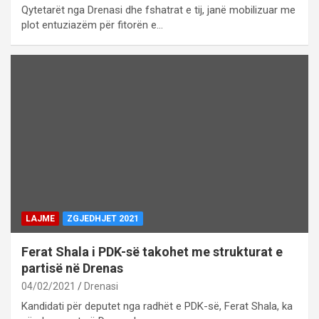
Qytetarët nga Drenasi dhe fshatrat e tij, janë mobilizuar me
plot entuziazëm për fitorën e…
LAJME
ZGJEDHJET 2021
Ferat Shala i PDK-së takohet me strukturat e
partisë në Drenas
04/02/2021
Drenasi
Kandidati për deputet nga radhët e PDK-së, Ferat Shala, ka