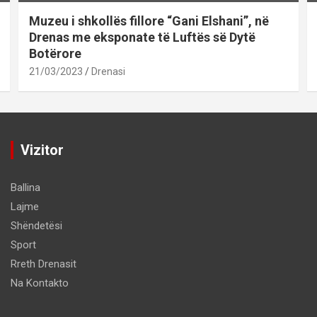
Muzeu i shkollës fillore “Gani Elshani”, në
Drenas me eksponate të Luftës së Dytë
Botërore
21/03/2023
Drenasi
Vizitor
Ballina
Lajme
Shëndetësi
Sport
Rreth Drenasit
Na Kontakto