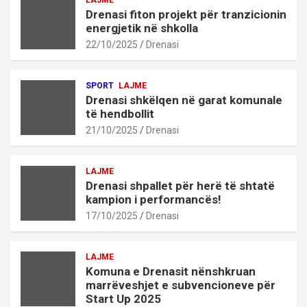
LAJME
Drenasi fiton projekt për tranzicionin
energjetik në shkolla
22/10/2025
Drenasi
SPORT
LAJME
Drenasi shkëlqen në garat komunale
të hendbollit
21/10/2025
Drenasi
LAJME
Drenasi shpallet për herë të shtatë
kampion i performancës!
17/10/2025
Drenasi
LAJME
Komuna e Drenasit nënshkruan
marrëveshjet e subvencioneve për
Start Up 2025