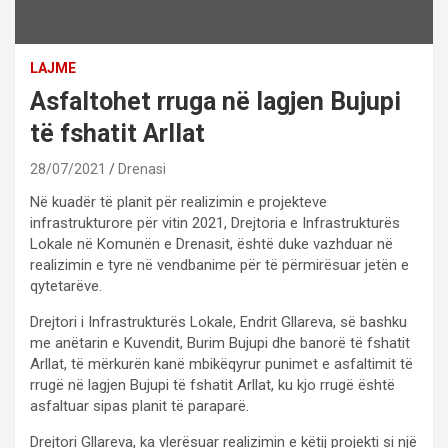
LAJME
Asfaltohet rruga në lagjen Bujupi
të fshatit Arllat
28/07/2021
Drenasi
Në kuadër të planit për realizimin e projekteve
infrastrukturore për vitin 2021, Drejtoria e Infrastrukturës
Lokale në Komunën e Drenasit, është duke vazhduar në
realizimin e tyre në vendbanime për të përmirësuar jetën e
qytetarëve.
Drejtori i Infrastrukturës Lokale, Endrit Gllareva, së bashku
me anëtarin e Kuvendit, Burim Bujupi dhe banorë të fshatit
Arllat, të mërkurën kanë mbikëqyrur punimet e asfaltimit të
rrugë në lagjen Bujupi të fshatit Arllat, ku kjo rrugë është
asfaltuar sipas planit të paraparë.
Drejtori Gllareva, ka vlerësuar realizimin e këtij projekti si një