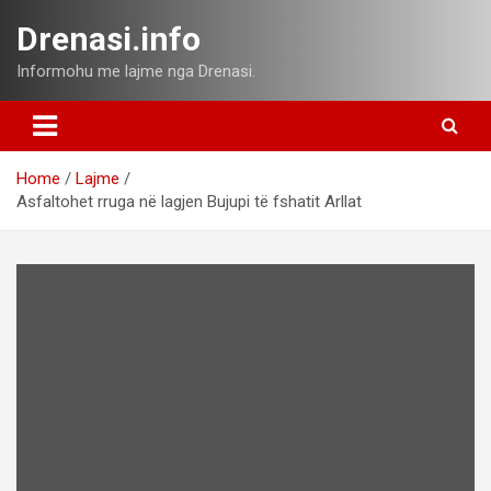
Skip
Drenasi.info
to
content
Informohu me lajme nga Drenasi.
Home
Lajme
Asfaltohet rruga në lagjen Bujupi të fshatit Arllat