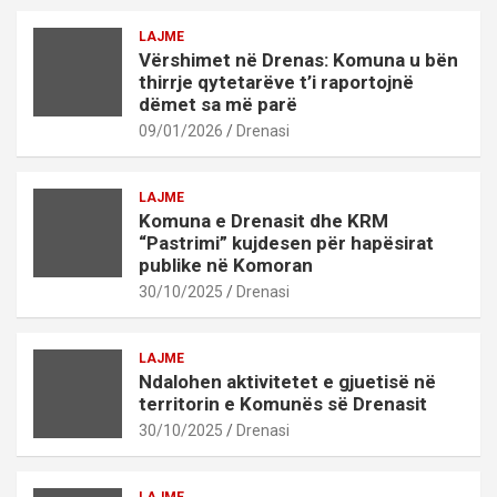
LAJME
Vërshimet në Drenas: Komuna u bën
thirrje qytetarëve t’i raportojnë
dëmet sa më parë
09/01/2026
Drenasi
LAJME
Komuna e Drenasit dhe KRM
“Pastrimi” kujdesen për hapësirat
publike në Komoran
30/10/2025
Drenasi
LAJME
Ndalohen aktivitetet e gjuetisë në
territorin e Komunës së Drenasit
30/10/2025
Drenasi