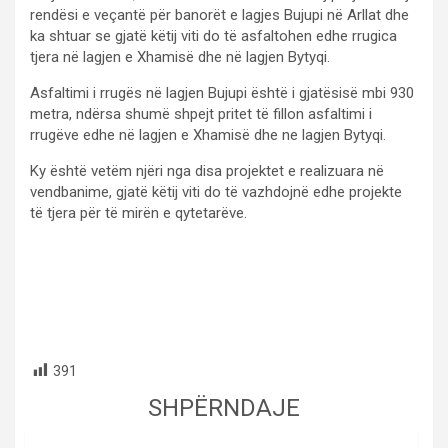
rendësi e veçantë për banorët e lagjes Bujupi në Arllat dhe
ka shtuar se gjatë këtij viti do të asfaltohen edhe rrugica
tjera në lagjen e Xhamisë dhe në lagjen Bytyqi.
Asfaltimi i rrugës në lagjen Bujupi është i gjatësisë mbi 930
metra, ndërsa shumë shpejt pritet të fillon asfaltimi i
rrugëve edhe në lagjen e Xhamisë dhe ne lagjen Bytyqi.
Ky është vetëm njëri nga disa projektet e realizuara në
vendbanime, gjatë këtij viti do të vazhdojnë edhe projekte
të tjera për të mirën e qytetarëve.
391
SHPËRNDAJE