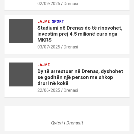
02/09/2025
Drenasi
LAJME
SPORT
Stadiumi në Drenas do të rinovohet,
investim prej 4.5 milionë euro nga
MKRS
03/07/2025
Drenasi
LAJME
Dy të arrestuar në Drenas, dyshohet
se goditën një person me shkop
druri në kokë
22/06/2025
Drenasi
Qyteti i Drenasit