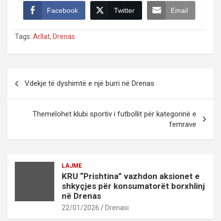
Facebook
Twitter
Email
Tags:
Arllat
,
Drenas
Post
Vdekje të dyshimtë e një burri në Drenas
navigation
Themelohet klubi sportiv i futbollit për kategorinë e
femrave
LAJME
KRU “Prishtina” vazhdon aksionet e
shkyçjes për konsumatorët borxhlinj
në Drenas
22/01/2026
Drenasi