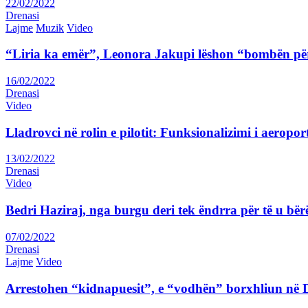
22/02/2022
Drenasi
Lajme
Muzik
Video
“Liria ka emër”, Leonora Jakupi lëshon “bombën për
16/02/2022
Drenasi
Video
Lladrovci në rolin e pilotit: Funksionalizimi i aeropor
13/02/2022
Drenasi
Video
Bedri Haziraj, nga burgu deri tek ëndrra për të u bër
07/02/2022
Drenasi
Lajme
Video
Arrestohen “kidnapuesit”, e “vodhën” borxhliun në