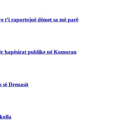
e t’i raportojnë dëmet sa më parë
r hapësirat publike në Komoran
s së Drenasit
kolla