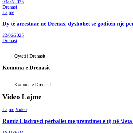
03/07/2025
Drenasi
Lajme
Dy të arrestuar në Drenas, dyshohet se goditën një p
22/06/2025
Drenasi
Qyteti i Drenasit
Komuna e Drenasit
Komuna e Drenasit
Video Lajme
Lajme
Video
Ramiz Lladrovci përballet me premtimet e tij në ‘J
16/11/2024