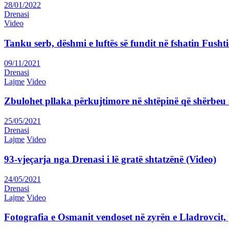
28/01/2022
Drenasi
Video
Tanku serb, dëshmi e luftës së fundit në fshatin Fushti
09/11/2021
Drenasi
Lajme
Video
Zbulohet pllaka përkujtimore në shtëpinë që shërbeu s
25/05/2021
Drenasi
Lajme
Video
93-vjeçarja nga Drenasi i lë gratë shtatzënë (Video)
24/05/2021
Drenasi
Lajme
Video
Fotografia e Osmanit vendoset në zyrën e Lladrovcit, 