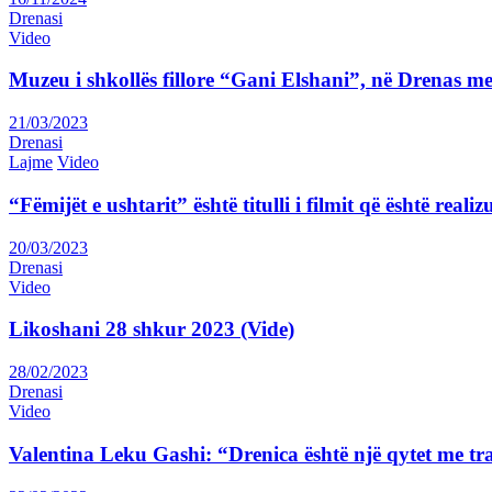
Drenasi
Video
Muzeu i shkollës fillore “Gani Elshani”, në Drenas me
21/03/2023
Drenasi
Lajme
Video
“Fëmijët e ushtarit” është titulli i filmit që është rea
20/03/2023
Drenasi
Video
Likoshani 28 shkur 2023 (Vide)
28/02/2023
Drenasi
Video
Valentina Leku Gashi: “Drenica është një qytet me tr