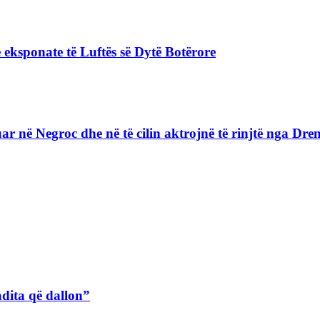
 eksponate të Luftës së Dytë Botërore
lizuar në Negroc dhe në të cilin aktrojnë të rinjtë nga D
adita që dallon”