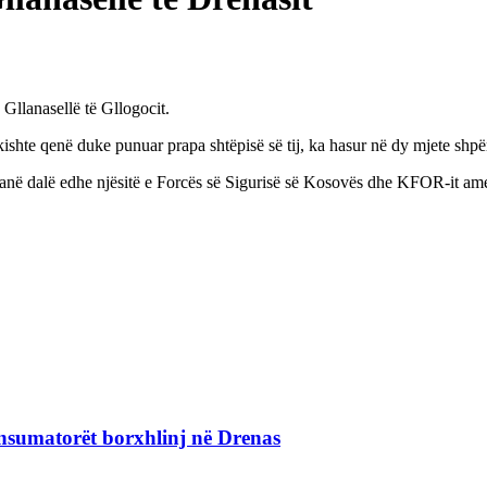
 Gllanasellë të Gllogocit.
a kishte qenë duke punuar prapa shtëpisë së tij, ka hasur në dy mjete sh
r kanë dalë edhe njësitë e Forcës së Sigurisë së Kosovës dhe KFOR-it ame
nsumatorët borxhlinj në Drenas