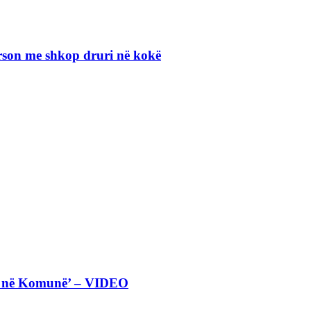
erson me shkop druri në kokë
eta në Komunë’ – VIDEO