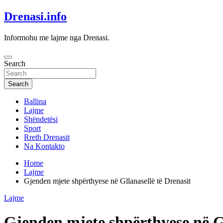
Skip
Drenasi.info
to
content
Informohu me lajme nga Drenasi.
Search
Search
Ballina
Lajme
Shëndetësi
Sport
Rreth Drenasit
Na Kontakto
Home
Lajme
Gjenden mjete shpërthyese në Gllanasellë të Drenasit
Lajme
Gjenden mjete shpërthyese në Gl