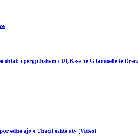
cë
i shtab i përgjithshëm i UÇK-së në Gllanasellë të Drena
por edhe ajo e Thaçit është aty (Video)