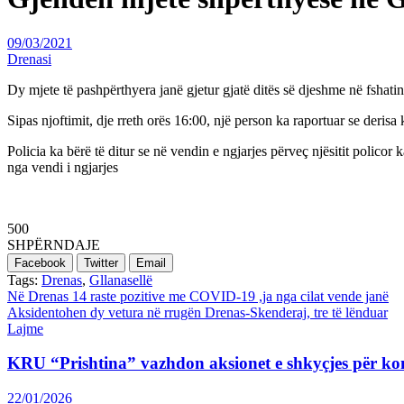
09/03/2021
Drenasi
Dy mjete të pashpërthyera janë gjetur gjatë ditës së djeshme në fshatin
Sipas njoftimit, dje rreth orës 16:00, një person ka raportuar se deris
Policia ka bërë të ditur se në vendin e ngjarjes përveç njësitit polico
nga vendi i ngjarjes
500
SHPËRNDAJE
Facebook
Twitter
Email
Tags:
Drenas
,
Gllanasellë
Post
Në Drenas 14 raste pozitive me COVID-19 ,ja nga cilat vende janë
Aksidentohen dy vetura në rrugën Drenas-Skenderaj, tre të lënduar
navigation
Lajme
KRU “Prishtina” vazhdon aksionet e shkyçjes për ko
22/01/2026