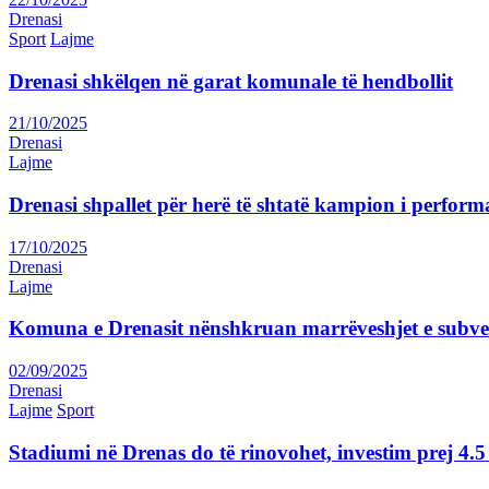
Drenasi
Sport
Lajme
Drenasi shkëlqen në garat komunale të hendbollit
21/10/2025
Drenasi
Lajme
Drenasi shpallet për herë të shtatë kampion i perform
17/10/2025
Drenasi
Lajme
Komuna e Drenasit nënshkruan marrëveshjet e subve
02/09/2025
Drenasi
Lajme
Sport
Stadiumi në Drenas do të rinovohet, investim prej 4