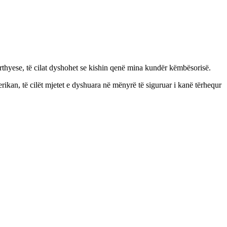
përthyese, të cilat dyshohet se kishin qenë mina kundër këmbësorisë.
rikan, të cilët mjetet e dyshuara në mënyrë të siguruar i kanë tërhequr