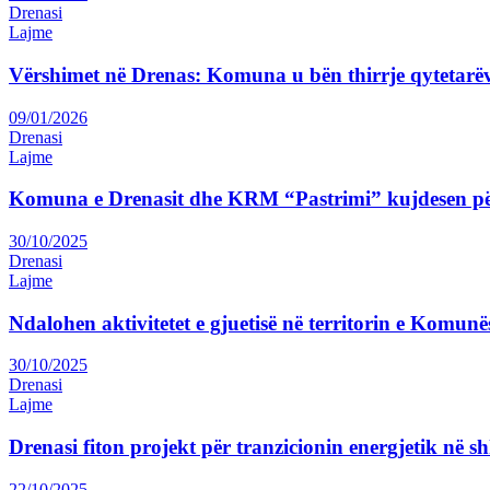
Drenasi
Lajme
Vërshimet në Drenas: Komuna u bën thirrje qytetarëv
09/01/2026
Drenasi
Lajme
Komuna e Drenasit dhe KRM “Pastrimi” kujdesen pë
30/10/2025
Drenasi
Lajme
Ndalohen aktivitetet e gjuetisë në territorin e Komunë
30/10/2025
Drenasi
Lajme
Drenasi fiton projekt për tranzicionin energjetik në sh
22/10/2025