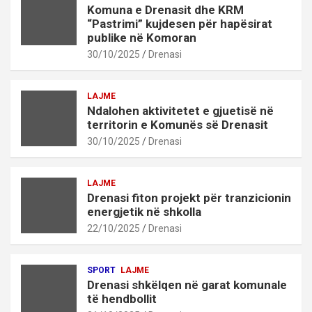
Komuna e Drenasit dhe KRM
“Pastrimi” kujdesen për hapësirat
publike në Komoran
30/10/2025
Drenasi
LAJME
Ndalohen aktivitetet e gjuetisë në
territorin e Komunës së Drenasit
30/10/2025
Drenasi
LAJME
Drenasi fiton projekt për tranzicionin
energjetik në shkolla
22/10/2025
Drenasi
SPORT
LAJME
Drenasi shkëlqen në garat komunale
të hendbollit