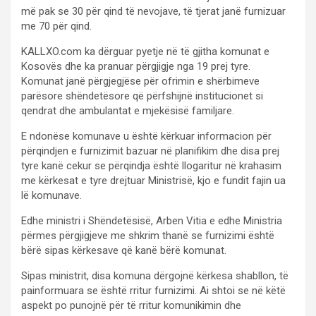
më pak se 30 për qind të nevojave, të tjerat janë furnizuar
me 70 për qind.
KALLXO.com ka dërguar pyetje në të gjitha komunat e
Kosovës dhe ka pranuar përgjigje nga 19 prej tyre.
Komunat janë përgjegjëse për ofrimin e shërbimeve
parësore shëndetësore që përfshijnë institucionet si
qendrat dhe ambulantat e mjekësisë familjare.
E ndonëse komunave u është kërkuar informacion për
përqindjen e furnizimit bazuar në planifikim dhe disa prej
tyre kanë cekur se përqindja është llogaritur në krahasim
me kërkesat e tyre drejtuar Ministrisë, kjo e fundit fajin ua
lë komunave.
Edhe ministri i Shëndetësisë, Arben Vitia e edhe Ministria
përmes përgjigjeve me shkrim thanë se furnizimi është
bërë sipas kërkesave që kanë bërë komunat.
Sipas ministrit, disa komuna dërgojnë kërkesa shabllon, të
painformuara se është rritur furnizimi. Ai shtoi se në këtë
aspekt po punojnë për të rritur komunikimin dhe