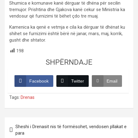
Shumica e komunave kanë dërguar të dhëna për secilin
tremujor. Prishtina dhe Gjakova kanë cekur se Ministria ka
vendosur që furnizimi të bëhet çdo tre muaj.
Kamenica ka qenë e vetmja e cila ka dërguar të dhënat ku
shihet se furnizimi është bërë në janar, mars, maj, korrik,
gusht dhe shtator.
198
SHPËRNDAJE
Facebook
Twitter
Email
Tags:
Drenas
Post
Sheshi i Drenasit nis të formësohet, vendosen pllakat e
navigation
para