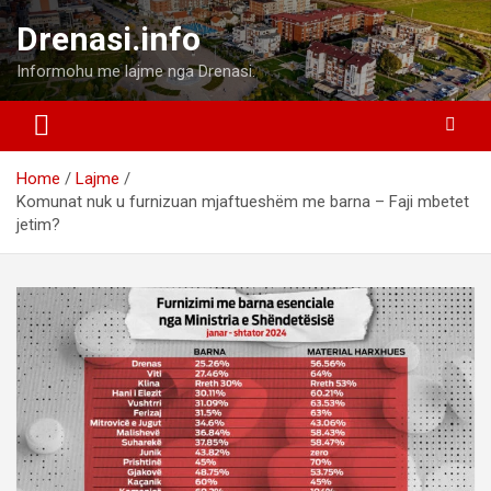
Skip
Drenasi.info
to
content
Informohu me lajme nga Drenasi.
Home
Lajme
Komunat nuk u furnizuan mjaftueshëm me barna – Faji mbetet
jetim?