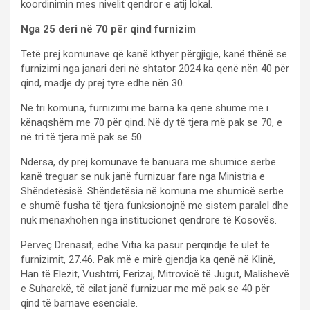
koordinimin mes nivelit qendror e atij lokal.
Nga 25 deri në 70 për qind furnizim
Tetë prej komunave që kanë kthyer përgjigje, kanë thënë se
furnizimi nga janari deri në shtator 2024 ka qenë nën 40 për
qind, madje dy prej tyre edhe nën 30.
Në tri komuna, furnizimi me barna ka qenë shumë më i
kënaqshëm me 70 për qind. Në dy të tjera më pak se 70, e
në tri të tjera më pak se 50.
Ndërsa, dy prej komunave të banuara me shumicë serbe
kanë treguar se nuk janë furnizuar fare nga Ministria e
Shëndetësisë. Shëndetësia në komuna me shumicë serbe
e shumë fusha të tjera funksionojnë me sistem paralel dhe
nuk menaxhohen nga institucionet qendrore të Kosovës.
Përveç Drenasit, edhe Vitia ka pasur përqindje të ulët të
furnizimit, 27.46. Pak më e mirë gjendja ka qenë në Klinë,
Han të Elezit, Vushtrri, Ferizaj, Mitrovicë të Jugut, Malishevë
e Suharekë, të cilat janë furnizuar me më pak se 40 për
qind të barnave esenciale.