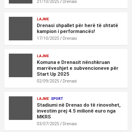
21/10/2025
Drenasi
LAJME
Drenasi shpallet për herë të shtatë
kampion i performancës!
17/10/2025
Drenasi
LAJME
Komuna e Drenasit nënshkruan
marrëveshjet e subvencioneve për
Start Up 2025
02/09/2025
Drenasi
LAJME
SPORT
Stadiumi në Drenas do të rinovohet,
investim prej 4.5 milionë euro nga
MKRS
03/07/2025
Drenasi