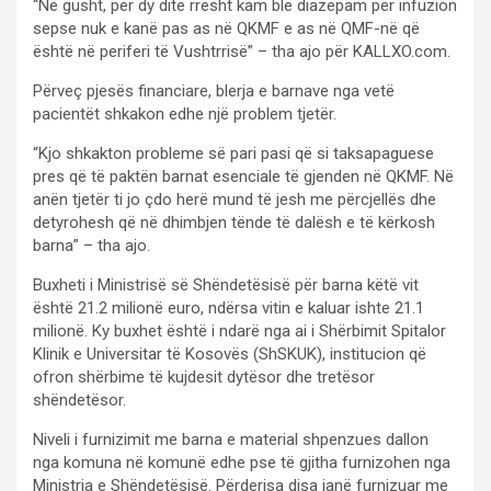
“Në gusht, për dy ditë rresht kam ble diazepam për infuzion
sepse nuk e kanë pas as në QKMF e as në QMF-në që
është në periferi të Vushtrrisë” – tha ajo për KALLXO.com.
Përveç pjesës financiare, blerja e barnave nga vetë
pacientët shkakon edhe një problem tjetër.
“Kjo shkakton probleme së pari pasi që si taksapaguese
pres që të paktën barnat esenciale të gjenden në QKMF. Në
anën tjetër ti jo çdo herë mund të jesh me përcjellës dhe
detyrohesh që në dhimbjen tënde të dalësh e të kërkosh
barna” – tha ajo.
Buxheti i Ministrisë së Shëndetësisë për barna këtë vit
është 21.2 milionë euro, ndërsa vitin e kaluar ishte 21.1
milionë. Ky buxhet është i ndarë nga ai i Shërbimit Spitalor
Klinik e Universitar të Kosovës (ShSKUK), institucion që
ofron shërbime të kujdesit dytësor dhe tretësor
shëndetësor.
Niveli i furnizimit me barna e material shpenzues dallon
nga komuna në komunë edhe pse të gjitha furnizohen nga
Ministria e Shëndetësisë. Përderisa disa janë furnizuar me