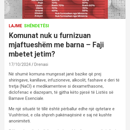
LAJME
SHËNDETËSI
Komunat nuk u furnizuan
mjaftueshëm me barna – Faji
mbetet jetim?
17/10/2024
Drenasi
Në shumë komuna mungesat janë bazike që prej
shiringave, kanillave, infuzioneve, alkoolit, fashave e deri të
tretja (NaCl) e medikamenteve si dexamethasone,
diclofenac e diazepam, të gjitha këto pjesë të Listës së
Barnave Esenciale.
Me një situatë të tillë është përballur edhe një qytetare e
Vushtrrisë, e cila shpreh pakënaqësinë e saj në kushte
anonimiteti.