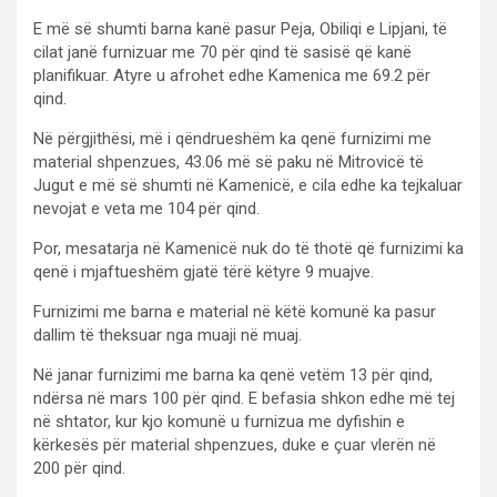
E më së shumti barna kanë pasur Peja, Obiliqi e Lipjani, të
cilat janë furnizuar me 70 për qind të sasisë që kanë
planifikuar. Atyre u afrohet edhe Kamenica me 69.2 për
qind.
Në përgjithësi, më i qëndrueshëm ka qenë furnizimi me
material shpenzues, 43.06 më së paku në Mitrovicë të
Jugut e më së shumti në Kamenicë, e cila edhe ka tejkaluar
nevojat e veta me 104 për qind.
Por, mesatarja në Kamenicë nuk do të thotë që furnizimi ka
qenë i mjaftueshëm gjatë tërë këtyre 9 muajve.
Furnizimi me barna e material në këtë komunë ka pasur
dallim të theksuar nga muaji në muaj.
Në janar furnizimi me barna ka qenë vetëm 13 për qind,
ndërsa në mars 100 për qind. E befasia shkon edhe më tej
në shtator, kur kjo komunë u furnizua me dyfishin e
kërkesës për material shpenzues, duke e çuar vlerën në
200 për qind.