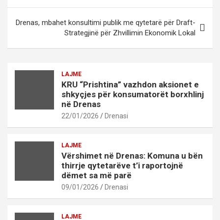
Drenas, mbahet konsultimi publik me qytetarë për Draft-
Strategjinë për Zhvillimin Ekonomik Lokal
LAJME
KRU “Prishtina” vazhdon aksionet e
shkyçjes për konsumatorët borxhlinj
në Drenas
22/01/2026
Drenasi
LAJME
Vërshimet në Drenas: Komuna u bën
thirrje qytetarëve t’i raportojnë
dëmet sa më parë
09/01/2026
Drenasi
LAJME