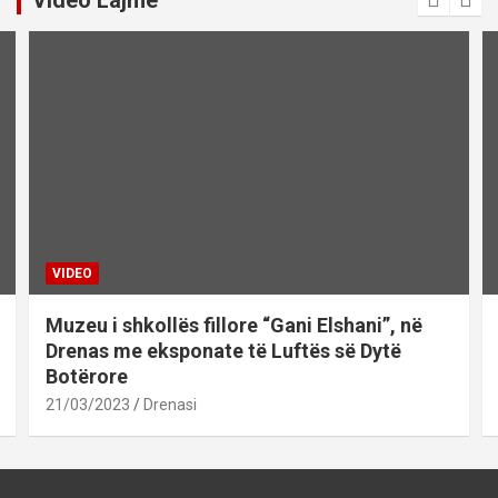
Video Lajme
VIDEO
Muzeu i shkollës fillore “Gani Elshani”, në
Drenas me eksponate të Luftës së Dytë
Botërore
21/03/2023
Drenasi