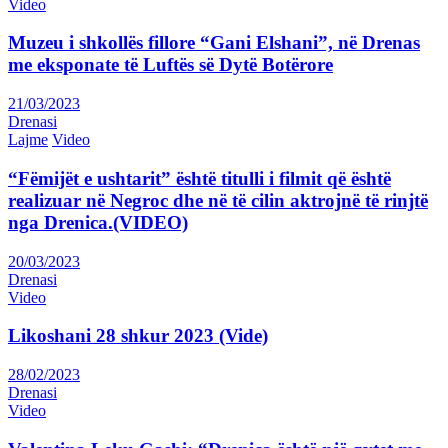
Video
Muzeu i shkollës fillore “Gani Elshani”, në Drenas
me eksponate të Luftës së Dytë Botërore
21/03/2023
Drenasi
Lajme
Video
“Fëmijët e ushtarit” është titulli i filmit që është
realizuar në Negroc dhe në të cilin aktrojnë të rinjtë
nga Drenica.(VIDEO)
20/03/2023
Drenasi
Video
Likoshani 28 shkur 2023 (Vide)
28/02/2023
Drenasi
Video