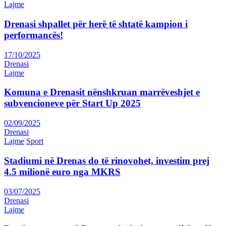
Lajme
Drenasi shpallet për herë të shtatë kampion i
performancës!
17/10/2025
Drenasi
Lajme
Komuna e Drenasit nënshkruan marrëveshjet e
subvencioneve për Start Up 2025
02/09/2025
Drenasi
Lajme
Sport
Stadiumi në Drenas do të rinovohet, investim prej
4.5 milionë euro nga MKRS
03/07/2025
Drenasi
Lajme