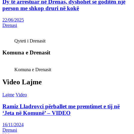
Dy të arrestuar në Drenas, dyshohet se goditën një
person me shkop druri në kokë
22/06/2025
Drenasi
Qyteti i Drenasit
Komuna e Drenasit
Komuna e Drenasit
Video Lajme
Lajme
Video
Ramiz Lladrovci përballet me premtimet e tij në
‘Jeta në Komunë’ – VIDEO
16/11/2024
Drenasi