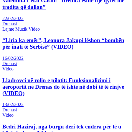
Valentina Leku Gashi: “Drenica është një qytet me
tradita që dallon”
22/02/2022
Drenasi
Lajme
Muzik
Video
“Liria ka emër”, Leonora Jakupi lëshon “bombën
për inati të Serbisë” (VIDEO)
16/02/2022
Drenasi
Video
Lladrovci në rolin e pilotit: Funksionalizimi i
aeroportit në Drenas do të ishte në dobi të të rinjve
(VIDEO)
13/02/2022
Drenasi
Video
Bedri Haziraj, nga burgu deri tek ëndrra për të u