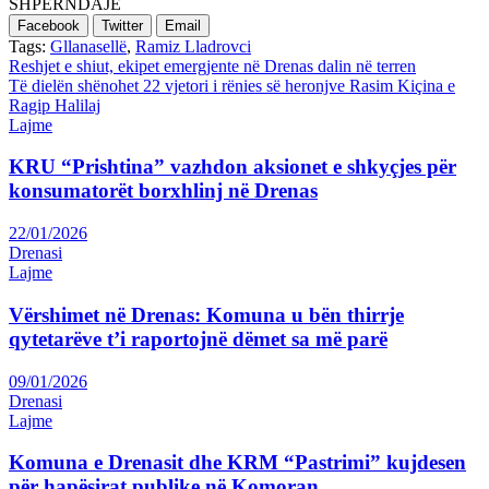
SHPËRNDAJE
Facebook
Twitter
Email
Tags:
Gllanasellë
,
Ramiz Lladrovci
Post
Reshjet e shiut, ekipet emergjente në Drenas dalin në terren
Të dielën shënohet 22 vjetori i rënies së heronjve Rasim Kiçina e
navigation
Ragip Halilaj
Lajme
KRU “Prishtina” vazhdon aksionet e shkyçjes për
konsumatorët borxhlinj në Drenas
22/01/2026
Drenasi
Lajme
Vërshimet në Drenas: Komuna u bën thirrje
qytetarëve t’i raportojnë dëmet sa më parë
09/01/2026
Drenasi
Lajme
Komuna e Drenasit dhe KRM “Pastrimi” kujdesen
për hapësirat publike në Komoran