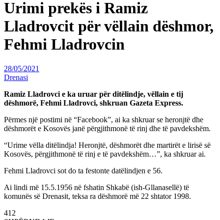
Urimi prekës i Ramiz
Lladrovcit për vëllain dëshmor,
Fehmi Lladrovcin
28/05/2021
Drenasi
Ramiz Lladrovci e ka uruar për ditëlindje, vëllain e tij
dëshmorë, Fehmi Lladrovci, shkruan Gazeta Express.
Përmes një postimi në “Facebook”, ai ka shkruar se heronjtë dhe
dëshmorët e Kosovës janë përgjithmonë të rinj dhe të pavdekshëm.
“Urime vëlla ditëlindja! Heronjtë, dëshmorët dhe martirët e lirisë së
Kosovës, përgjithmonë të rinj e të pavdekshëm…”, ka shkruar ai.
Fehmi Lladrovci sot do ta festonte datëlindjen e 56.
Ai lindi më 15.5.1956 në fshatin Shkabë (ish-Gllanasellë) të
komunës së Drenasit, teksa ra dëshmorë më 22 shtator 1998.
412