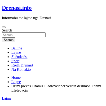
Skip
Drenasi.info
to
content
Informohu me lajme nga Drenasi.
Search
Search
Ballina
Lajme
Shëndetësi
Sport
Rreth Drenasit
Na Kontakto
Home
Lajme
Urimi prekës i Ramiz Lladrovcit për vëllain dëshmor, Fehmi
Lladrovcin
Lajme