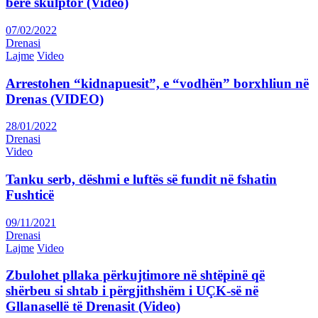
bërë skulptor (Video)
07/02/2022
Drenasi
Lajme
Video
Arrestohen “kidnapuesit”, e “vodhën” borxhliun në
Drenas (VIDEO)
28/01/2022
Drenasi
Video
Tanku serb, dëshmi e luftës së fundit në fshatin
Fushticë
09/11/2021
Drenasi
Lajme
Video
Zbulohet pllaka përkujtimore në shtëpinë që
shërbeu si shtab i përgjithshëm i UÇK-së në
Gllanasellë të Drenasit (Video)