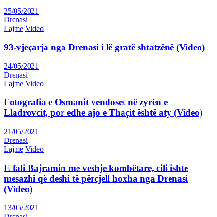
25/05/2021
Drenasi
Lajme
Video
93-vjeçarja nga Drenasi i lë gratë shtatzënë (Video)
24/05/2021
Drenasi
Lajme
Video
Fotografia e Osmanit vendoset në zyrën e
Lladrovcit, por edhe ajo e Thaçit është aty (Video)
21/05/2021
Drenasi
Lajme
Video
E fali Bajramin me veshje kombëtare, cili ishte
mesazhi që deshi të përcjell hoxha nga Drenasi
(Video)
13/05/2021
Drenasi