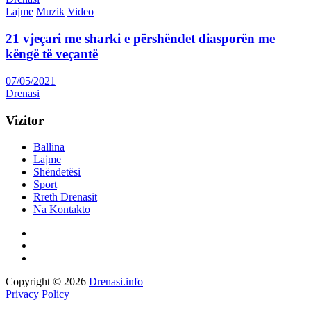
Lajme
Muzik
Video
21 vjeçari me sharki e përshëndet diasporën me
këngë të veçantë
07/05/2021
Drenasi
Vizitor
Ballina
Lajme
Shëndetësi
Sport
Rreth Drenasit
Na Kontakto
Copyright © 2026
Drenasi.info
Privacy Policy