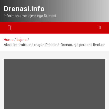
Skip
Drenasi.info
to
content
Informohu me lajme nga Drenasi.
Home
Lajme
Aksident trafiku në rrugën Prishtinë-Drenas, një person i lënduar