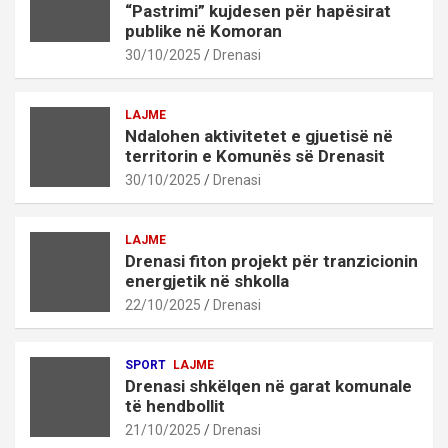
“Pastrimi” kujdesen për hapësirat
publike në Komoran
30/10/2025
Drenasi
LAJME
Ndalohen aktivitetet e gjuetisë në
territorin e Komunës së Drenasit
30/10/2025
Drenasi
LAJME
Drenasi fiton projekt për tranzicionin
energjetik në shkolla
22/10/2025
Drenasi
SPORT
LAJME
Drenasi shkëlqen në garat komunale
të hendbollit
21/10/2025
Drenasi