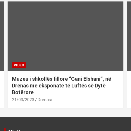
VIDEO
Muzeu i shkollës fillore “Gani Elshani”, në
Drenas me eksponate të Luftës së Dytë
Botërore
21/03/2023
Drenasi