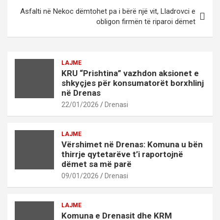
Asfalti në Nekoc dëmtohet pa i bërë një vit, Lladrovci e
obligon firmën të riparoi dëmet
LAJME
KRU “Prishtina” vazhdon aksionet e
shkyçjes për konsumatorët borxhlinj
në Drenas
22/01/2026
Drenasi
LAJME
Vërshimet në Drenas: Komuna u bën
thirrje qytetarëve t’i raportojnë
dëmet sa më parë
09/01/2026
Drenasi
LAJME
Komuna e Drenasit dhe KRM