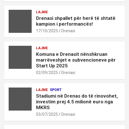
LAJME
Drenasi shpallet për herë të shtatë
kampion i performancës!
17/10/2025
Drenasi
LAJME
Komuna e Drenasit nënshkruan
marrëveshjet e subvencioneve për
Start Up 2025
02/09/2025
Drenasi
LAJME
SPORT
Stadiumi në Drenas do të rinovohet,
investim prej 4.5 milionë euro nga
MKRS
03/07/2025
Drenasi