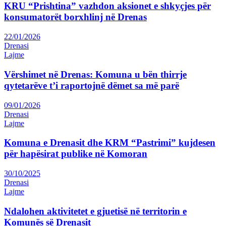
KRU “Prishtina” vazhdon aksionet e shkyçjes për
konsumatorët borxhlinj në Drenas
22/01/2026
Drenasi
Lajme
Vërshimet në Drenas: Komuna u bën thirrje
qytetarëve t’i raportojnë dëmet sa më parë
09/01/2026
Drenasi
Lajme
Komuna e Drenasit dhe KRM “Pastrimi” kujdesen
për hapësirat publike në Komoran
30/10/2025
Drenasi
Lajme
Ndalohen aktivitetet e gjuetisë në territorin e
Komunës së Drenasit