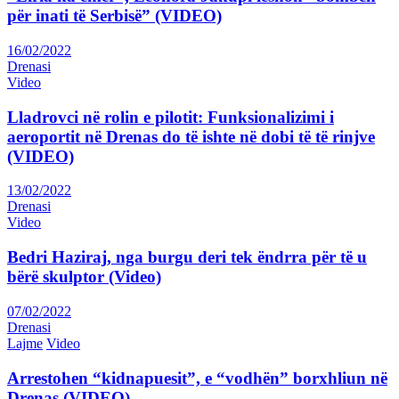
për inati të Serbisë” (VIDEO)
16/02/2022
Drenasi
Video
Lladrovci në rolin e pilotit: Funksionalizimi i
aeroportit në Drenas do të ishte në dobi të të rinjve
(VIDEO)
13/02/2022
Drenasi
Video
Bedri Haziraj, nga burgu deri tek ëndrra për të u
bërë skulptor (Video)
07/02/2022
Drenasi
Lajme
Video
Arrestohen “kidnapuesit”, e “vodhën” borxhliun në
Drenas (VIDEO)