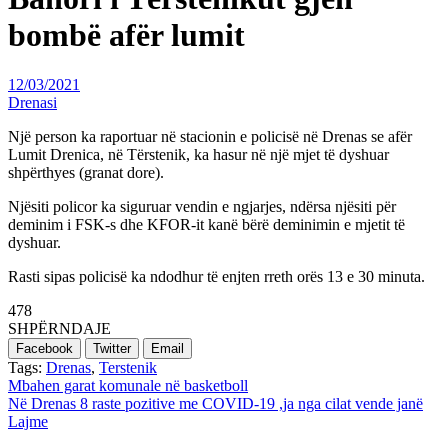
bombë afër lumit
12/03/2021
Drenasi
Një person ka raportuar në stacionin e policisë në Drenas se afër
Lumit Drenica, në Tërstenik, ka hasur në një mjet të dyshuar
shpërthyes (granat dore).
Njësiti policor ka siguruar vendin e ngjarjes, ndërsa njësiti për
deminim i FSK-s dhe KFOR-it kanë bërë deminimin e mjetit të
dyshuar.
Rasti sipas policisë ka ndodhur të enjten rreth orës 13 e 30 minuta.
478
SHPËRNDAJE
Facebook
Twitter
Email
Tags:
Drenas
,
Terstenik
Post
Mbahen garat komunale në basketboll
Në Drenas 8 raste pozitive me COVID-19 ,ja nga cilat vende janë
navigation
Lajme