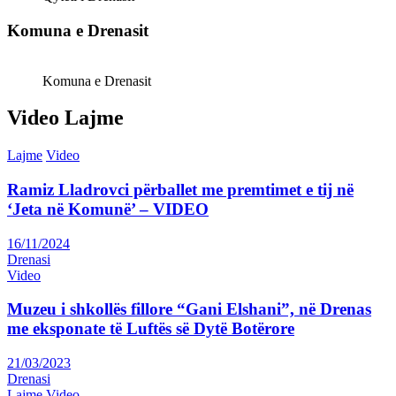
Komuna e Drenasit
Komuna e Drenasit
Video Lajme
Lajme
Video
Ramiz Lladrovci përballet me premtimet e tij në
‘Jeta në Komunë’ – VIDEO
16/11/2024
Drenasi
Video
Muzeu i shkollës fillore “Gani Elshani”, në Drenas
me eksponate të Luftës së Dytë Botërore
21/03/2023
Drenasi
Lajme
Video