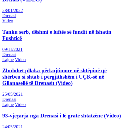
28/01/2022
Drenasi
Video
Tanku serb, dëshmi e luftës së fundit në fshatin
Fushticë
09/11/2021
Drenasi
Lajme
Video
Zbulohet pllaka përkujtimore në shtëpinë që
shërbeu si shtab i përgjithshëm i UÇK-së në
Gllanasellë të Drenasit (Video)
25/05/2021
Drenasi
Lajme
Video
93-vjeçarja nga Drenasi i lë gratë shtatzënë (Video)
24/05/2021