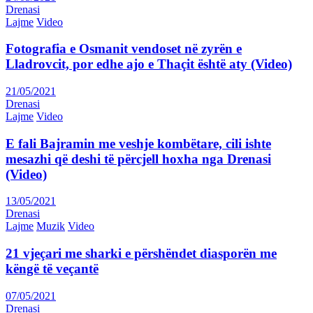
Drenasi
Lajme
Video
Fotografia e Osmanit vendoset në zyrën e
Lladrovcit, por edhe ajo e Thaçit është aty (Video)
21/05/2021
Drenasi
Lajme
Video
E fali Bajramin me veshje kombëtare, cili ishte
mesazhi që deshi të përcjell hoxha nga Drenasi
(Video)
13/05/2021
Drenasi
Lajme
Muzik
Video
21 vjeçari me sharki e përshëndet diasporën me
këngë të veçantë
07/05/2021
Drenasi