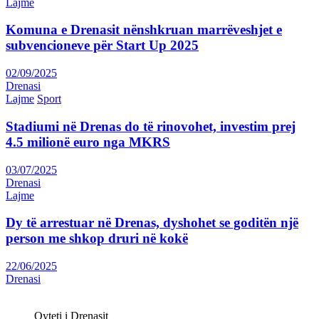
Lajme
Komuna e Drenasit nënshkruan marrëveshjet e
subvencioneve për Start Up 2025
02/09/2025
Drenasi
Lajme
Sport
Stadiumi në Drenas do të rinovohet, investim prej
4.5 milionë euro nga MKRS
03/07/2025
Drenasi
Lajme
Dy të arrestuar në Drenas, dyshohet se goditën një
person me shkop druri në kokë
22/06/2025
Drenasi
Qyteti i Drenasit