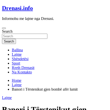
Skip
Drenasi.info
to
content
Informohu me lajme nga Drenasi.
Search
Search
Ballina
Lajme
Shëndetësi
Sport
Rreth Drenasit
Na Kontakto
Home
Lajme
Banori i Tërstenikut gjen bombë afër lumit
Lajme
Banori i Tërstenikut gjen