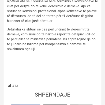
njoftuar ata se Komuna ka bërë formimin e komisioneve të
cilat për detyrë do të kenë vlerësimin e dëmeve. Ajo ka
shtuar se komisioni profesional, sipas kërkesave të palëve
të dëmtuara, do të del në terren për t’i vlerësuar të gjitha
bizneset të cilat janë dëmtuar.
Jetullahu ka shtuar se pas përfundimit të vlerësimit të
dëmeve, komisioni do të hartojë raport të detajuar i cili do
të përcjellët në ministrisë përkatëse, ku shpresojmë që do
të ju dalin në ndihmë për kompensimin e dëmeve të
shkaktuara nga uji.
473
SHPËRNDAJE