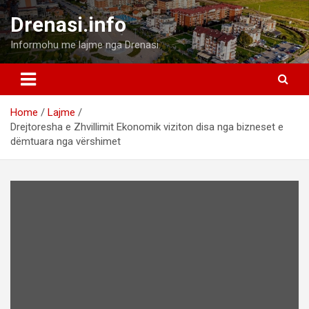
Skip
Drenasi.info
to
content
Informohu me lajme nga Drenasi.
Home
Lajme
Drejtoresha e Zhvillimit Ekonomik viziton disa nga bizneset e
dëmtuara nga vërshimet