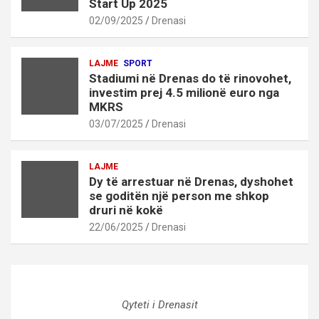
Start Up 2025
02/09/2025
Drenasi
LAJME
SPORT
Stadiumi në Drenas do të rinovohet,
investim prej 4.5 milionë euro nga
MKRS
03/07/2025
Drenasi
LAJME
Dy të arrestuar në Drenas, dyshohet
se goditën një person me shkop
druri në kokë
22/06/2025
Drenasi
Qyteti i Drenasit