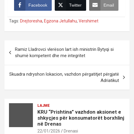
Facebook
Twitter
Email
Tags:
Drejtoresha
,
Egzona Jetullahu
,
Vershimet
Post
Ramiz Lladrovci vlerëson lart ish ministrin Bytyqi si
navigation
shumë kompetent dhe me integritet
Skuadra ndryshon lokacion, vazhdon përgatitjet përgjatë
Adriatikut
LAJME
KRU “Prishtina” vazhdon aksionet e
shkyçjes për konsumatorët borxhlinj
në Drenas
22/01/2026
Drenasi