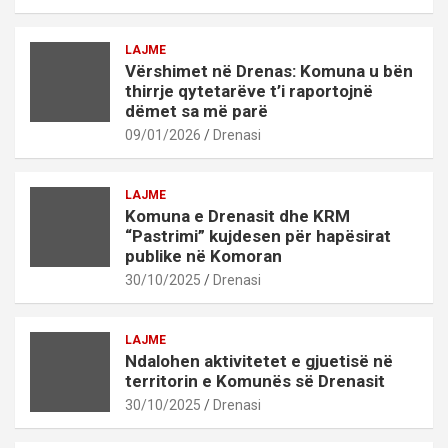
LAJME
Vërshimet në Drenas: Komuna u bën
thirrje qytetarëve t’i raportojnë
dëmet sa më parë
09/01/2026
Drenasi
LAJME
Komuna e Drenasit dhe KRM
“Pastrimi” kujdesen për hapësirat
publike në Komoran
30/10/2025
Drenasi
LAJME
Ndalohen aktivitetet e gjuetisë në
territorin e Komunës së Drenasit
30/10/2025
Drenasi