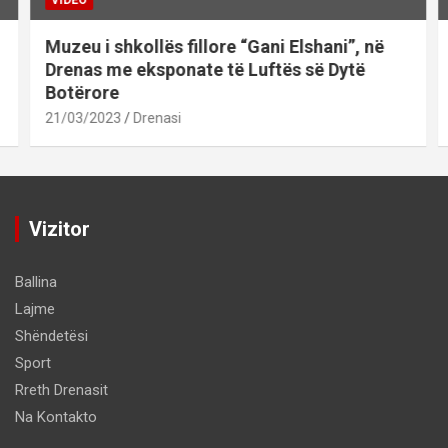
Muzeu i shkollës fillore “Gani Elshani”, në
Drenas me eksponate të Luftës së Dytë
Botërore
21/03/2023
Drenasi
Vizitor
Ballina
Lajme
Shëndetësi
Sport
Rreth Drenasit
Na Kontakto