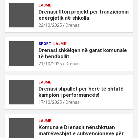
LAJME
Drenasi fiton projekt për tranzicionin
energjetik në shkolla
22/10/2025
Drenasi
SPORT
LAJME
Drenasi shkëlqen në garat komunale
të hendbollit
21/10/2025
Drenasi
LAJME
Drenasi shpallet për herë të shtatë
kampion i performancës!
17/10/2025
Drenasi
LAJME
Komuna e Drenasit nënshkruan
marrëveshjet e subvencioneve për