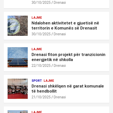
30/10/2025
Drenasi
LAJME
Ndalohen aktivitetet e gjuetisë në
territorin e Komunës së Drenasit
30/10/2025
Drenasi
LAJME
Drenasi fiton projekt për tranzicionin
energjetik në shkolla
22/10/2025
Drenasi
SPORT
LAJME
Drenasi shkëlqen në garat komunale
të hendbollit
21/10/2025
Drenasi
LAJME