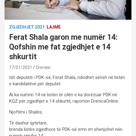
ZGJEDHJET 2021
LAJME
Ferat Shala garon me numër 14:
Qofshin me fat zgjedhjet e 14
shkurtit
17/01/2021
Drenasi
Ish deputeti i PDK-së, Ferat Shala, ndodhet sërish në listën
e kandidatëve për deputet.
Ai ka numrin 14 në listën të cilën e ka dorëzuar PDK në
KQZ për zgjedhjet e 14 shkurtit, raporton DrenicaOnline.
Njoftimi i Shalës;
Të dashur qytetarë,
brenda listës zgjedhore të PDK-së emri im shenjohet nën
numrin rendor 14.