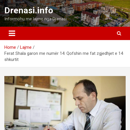
Skip
Drenasi.info
to
content
Informohu me lajme nga Drenasi.
Home
Lajme
Ferat Shala garon me numër 14: Qofshin me fat zgjedhjet e 14
shkurtit