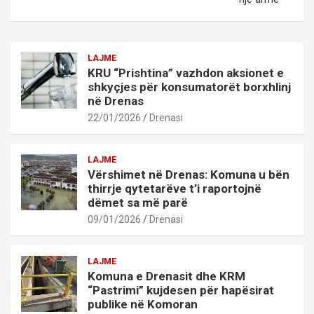
LAJME
KRU “Prishtina” vazhdon aksionet e
shkyçjes për konsumatorët borxhlinj
në Drenas
22/01/2026
Drenasi
LAJME
Vërshimet në Drenas: Komuna u bën
thirrje qytetarëve t’i raportojnë
dëmet sa më parë
09/01/2026
Drenasi
LAJME
Komuna e Drenasit dhe KRM
“Pastrimi” kujdesen për hapësirat
publike në Komoran