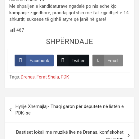
Me shpalljen e kandidaturave ngadalë po nis edhe kjo
kampanjë zgjedhore, prandaj qofshin me fat zgjedhjet e 14
shkurtit, suksese të gjithë atyre që janë në garë!
467
SHPËRNDAJE
Facebook
Twitter
Email
Tags:
Drenas
,
Ferat Shala
,
PDK
Post
Hyrije Xhemajlaj- Thaqi garon për deputete në listën e
navigation
PDK-së
Bastiset lokali me muzikë live në Drenas, konfiskohet
një armë