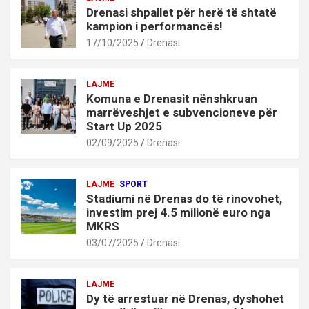
Drenasi shpallet për herë të shtatë
kampion i performancës!
17/10/2025
Drenasi
LAJME
Komuna e Drenasit nënshkruan
marrëveshjet e subvencioneve për
Start Up 2025
02/09/2025
Drenasi
LAJME
SPORT
Stadiumi në Drenas do të rinovohet,
investim prej 4.5 milionë euro nga
MKRS
03/07/2025
Drenasi
LAJME
Dy të arrestuar në Drenas, dyshohet