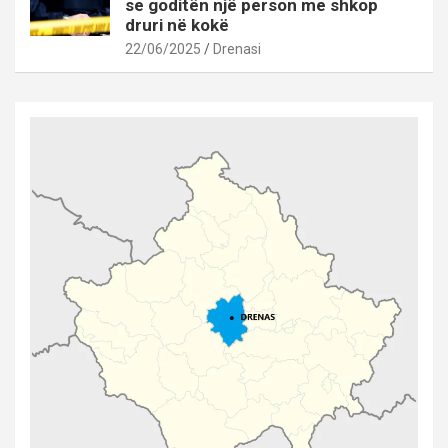
se goditën një person me shkop
druri në kokë
22/06/2025
Drenasi