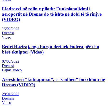
Lladrovci në rolin e pilotit: Funksionalizimi i
aeroportit në Drenas do të ishte në dobi të të rinjve
(VIDEO)
13/02/2022
Drenasi
Video
Bedri Haziraj, nga burgu deri tek ëndrra për të u
bërë skulptor (Video)
07/02/2022
Drenasi
Lajme
Video
Arrestohen “kidnapuesit”, e “vodhën” borxhliun në
Drenas (VIDEO)
28/01/2022
Drenasi
Video