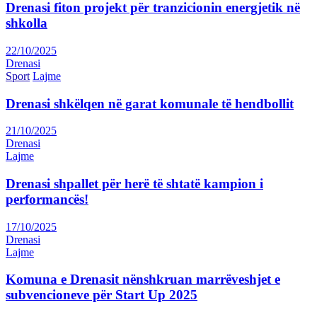
Drenasi fiton projekt për tranzicionin energjetik në
shkolla
22/10/2025
Drenasi
Sport
Lajme
Drenasi shkëlqen në garat komunale të hendbollit
21/10/2025
Drenasi
Lajme
Drenasi shpallet për herë të shtatë kampion i
performancës!
17/10/2025
Drenasi
Lajme
Komuna e Drenasit nënshkruan marrëveshjet e
subvencioneve për Start Up 2025