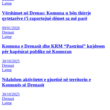
Lajme
Vërshimet në Drenas: Komuna u bën thirrje
qytetarëve t’i raportojnë dëmet sa më parë
09/01/2026
Drenasi
Lajme
Komuna e Drenasit dhe KRM “Pastrimi” kujdesen
për hapësirat publike në Komoran
30/10/2025
Drenasi
Lajme
Ndalohen aktivitetet e gjuetisë në territorin e
Komunës së Drenasit
30/10/2025
Drenasi
Lajme