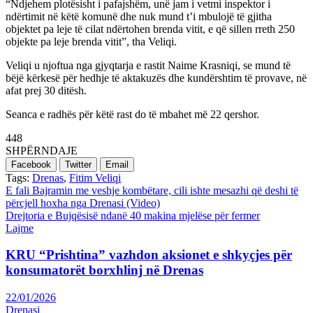
“Ndjehem plotësisht i pafajshëm, unë jam i vetmi inspektor i
ndërtimit në këtë komunë dhe nuk mund t’i mbulojë të gjitha
objektet pa leje të cilat ndërtohen brenda vitit, e që sillen rreth 250
objekte pa leje brenda vitit”, tha Veliqi.
Veliqi u njoftua nga gjyqtarja e rastit Naime Krasniqi, se mund të
bëjë kërkesë për hedhje të aktakuzës dhe kundërshtim të provave, në
afat prej 30 ditësh.
Seanca e radhës për këtë rast do të mbahet më 22 qershor.
448
SHPËRNDAJE
Facebook
Twitter
Email
Tags:
Drenas
,
Fitim Veliqi
Post
E fali Bajramin me veshje kombëtare, cili ishte mesazhi që deshi të
përcjell hoxha nga Drenasi (Video)
navigation
Drejtoria e Bujqësisë ndanë 40 makina mjelëse për fermer
Lajme
KRU “Prishtina” vazhdon aksionet e shkyçjes për
konsumatorët borxhlinj në Drenas
22/01/2026
Drenasi