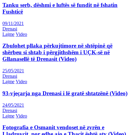
Tanku serb, dëshmi e luftës së fundit në fshatin
Fushticë
09/11/2021
Drenasi
Lajme
Video
Zbulohet pllaka përkujtimore në shtëpinë që
shërbeu si shtab i përgjithshëm i UÇK-së në
Gllanasellë të Drenasit (Video)
25/05/2021
Drenasi
Lajme
Video
93-vjeçarja nga Drenasi i lë gratë shtatzënë (Video)
24/05/2021
Drenasi
Lajme
Video
Fotografia e Osmanit vendoset në zyrën e
Lladrovcit, por edhe ajo e Thaçit është aty (Video)