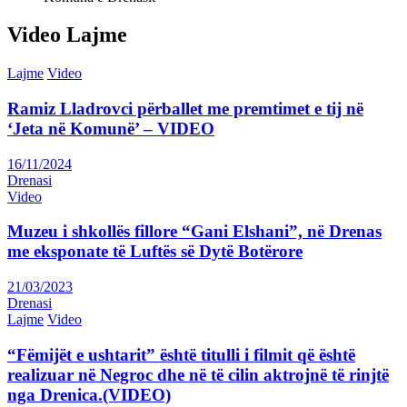
Video Lajme
Lajme
Video
Ramiz Lladrovci përballet me premtimet e tij në
‘Jeta në Komunë’ – VIDEO
16/11/2024
Drenasi
Video
Muzeu i shkollës fillore “Gani Elshani”, në Drenas
me eksponate të Luftës së Dytë Botërore
21/03/2023
Drenasi
Lajme
Video
“Fëmijët e ushtarit” është titulli i filmit që është
realizuar në Negroc dhe në të cilin aktrojnë të rinjtë
nga Drenica.(VIDEO)