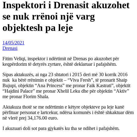
Inspektori i Drenasit akuzohet
se nuk rrënoi një varg
objektesh pa leje
14/05/2021
Drenasi
Fitim Veliqi, inspektor i ndërtimit në Drenas po akuzohet për
keqpërdorim të detyrës zyrtare, është deklaruar i pafajshëm.
Sipas aktakuzës, ai nga 23 shtatori i 2015 deri më 30 korrik 2016
nuk ka bërë rrënimin e objektit – “Viva Fresh”, të pronarit Shaip
Bujupi, objektin “Ana Princess” me pronar Faik Kastrati”, objektit
“Hajdini Palace” me pronar Xhelil Leku dhe për objektin “Aktiv”
me pronar Florim Shala.
Aktakuza thotë se me ndërtimin e këtyre objekteve pa leje kanë
përfituar personat e lartcekur, ndërsa komunës i është shkaktuar dëm
në vlerë prej 34,176.00 euro.
I akuzuari doli sot para gjykatës ku tha se ndihet i pafajshëm.