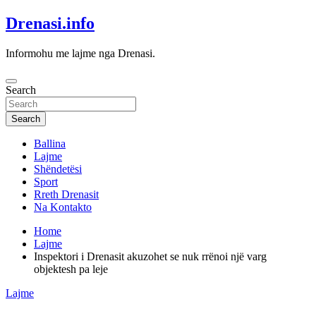
Skip
Drenasi.info
to
content
Informohu me lajme nga Drenasi.
Search
Search
Ballina
Lajme
Shëndetësi
Sport
Rreth Drenasit
Na Kontakto
Home
Lajme
Inspektori i Drenasit akuzohet se nuk rrënoi një varg
objektesh pa leje
Lajme