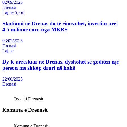
02/09/2025
Drenasi
Lajme
Sport
Stadiumi në Drenas do të rinovohet, investim prej
4.5 milionë euro nga MKRS
03/07/2025
Drenasi
Lajme
Dy të arrestuar në Drenas, dyshohet se goditën një
person me shkop druri në kokë
22/06/2025
Drenasi
Qyteti i Drenasit
Komuna e Drenasit
Komuna e Drenasit