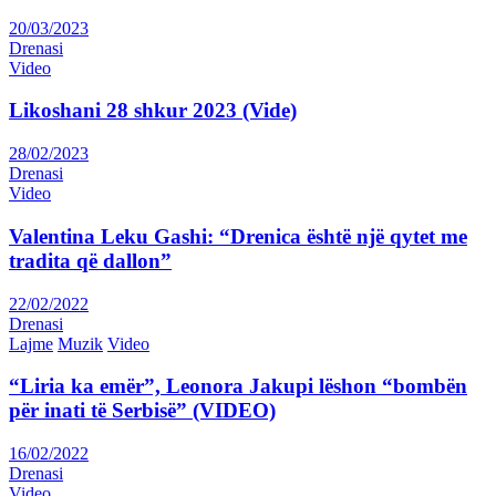
20/03/2023
Drenasi
Video
Likoshani 28 shkur 2023 (Vide)
28/02/2023
Drenasi
Video
Valentina Leku Gashi: “Drenica është një qytet me
tradita që dallon”
22/02/2022
Drenasi
Lajme
Muzik
Video
“Liria ka emër”, Leonora Jakupi lëshon “bombën
për inati të Serbisë” (VIDEO)
16/02/2022
Drenasi
Video