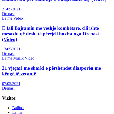
21/05/2021
Drenasi
Lajme
Video
E fali Bajramin me veshje kombëtare, cili ishte
mesazhi që deshi të përcjell hoxha nga Drenasi
(Video)
13/05/2021
Drenasi
Lajme
Muzik
Video
21 vjeçari me sharki e përshëndet diasporën me
këngë të veçantë
07/05/2021
Drenasi
Vizitor
Ballina
Lajme