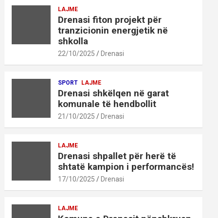
LAJME
Drenasi fiton projekt për
tranzicionin energjetik në
shkolla
22/10/2025
Drenasi
SPORT
LAJME
Drenasi shkëlqen në garat
komunale të hendbollit
21/10/2025
Drenasi
LAJME
Drenasi shpallet për herë të
shtatë kampion i performancës!
17/10/2025
Drenasi
LAJME