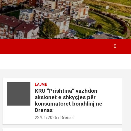
LAJME
KRU “Prishtina” vazhdon
aksionet e shkyçjes për
konsumatorët borxhlinj në
Drenas
22/01/2026
Drenasi