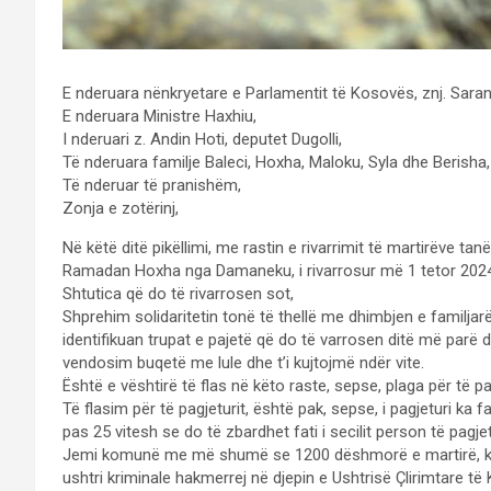
E nderuara nënkryetare e Parlamentit të Kosovës, znj. Sara
E nderuara Ministre Haxhiu,
I nderuari z. Andin Hoti, deputet Dugolli,
Të nderuara familje Baleci, Hoxha, Maloku, Syla dhe Berisha,
Të nderuar të pranishëm,
Zonja e zotërinj,
Në këtë ditë pikëllimi, me rastin e rivarrimit të martirëve tan
Ramadan Hoxha nga Damaneku, i rivarrosur më 1 tetor 2024
Shtutica që do të rivarrosen sot,
Shprehim solidaritetin tonë të thellë me dhimbjen e familjar
identifikuan trupat e pajetë që do të varrosen ditë më parë
vendosim buqetë me lule dhe t’i kujtojmë ndër vite.
Është e vështirë të flas në këto raste, sepse, plaga për të p
Të flasim për të pagjeturit, është pak, sepse, i pagjeturi ka f
pas 25 vitesh se do të zbardhet fati i secilit person të pagj
Jemi komunë me më shumë se 1200 dëshmorë e martirë, komu
ushtri kriminale hakmerrej në djepin e Ushtrisë Çlirimtare t