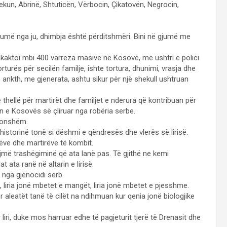
lekun, Abrinë, Shtuticën, Vërbocin, Çikatovën, Negrocin,
shumë nga ju, dhimbja është përditshmëri. Bini në gjumë me
kaktoi mbi 400 varreza masive në Kosovë, me ushtri e polici
rturës për secilën familje, ishte tortura, dhunimi, vrasja dhe
ankth, me gjenerata, ashtu sikur për një shekull ushtruan
hellë për martirët dhe familjet e nderura që kontribuan për
ën e Kosovës së çliruar nga robëria serbe.
akonshëm.
historinë tonë si dëshmi e qëndresës dhe vlerës së lirisë.
ëve dhe martirëve të kombit.
më trashëgiminë që ata lanë pas. Të gjithë ne kemi
 ata ranë në altarin e lirisë.
 nga gjenocidi serb.
e, liria jonë mbetet e mangët, liria jonë mbetet e pjesshme.
aleatët tanë të cilët na ndihmuan kur qenia jonë biologjike
iri, duke mos harruar edhe të pagjeturit tjerë të Drenasit dhe