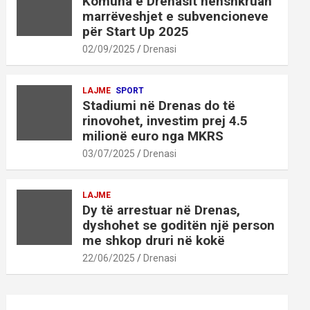
Komuna e Drenasit nënshkruan
marrëveshjet e subvencioneve
për Start Up 2025
02/09/2025
Drenasi
LAJME
SPORT
Stadiumi në Drenas do të
rinovohet, investim prej 4.5
milionë euro nga MKRS
03/07/2025
Drenasi
LAJME
Dy të arrestuar në Drenas,
dyshohet se goditën një person
me shkop druri në kokë
22/06/2025
Drenasi