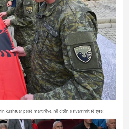
n kushtuar pesë martirëve, në ditën e rivarrimit të tyre: