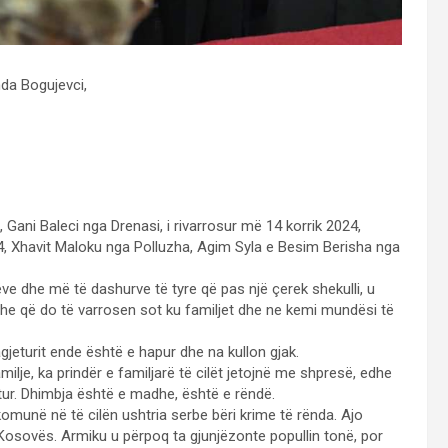
nda Bogujevci,
ë, Gani Baleci nga Drenasi, i rivarrosur më 14 korrik 2024,
, Xhavit Maloku nga Polluzha, Agim Syla e Besim Berisha nga
ëve dhe më të dashurve të tyre që pas një çerek shekulli, u
 dhe që do të varrosen sot ku familjet dhe ne kemi mundësi të
agjeturit ende është e hapur dhe na kullon gjak.
amilje, ka prindër e familjarë të cilët jetojnë me shpresë, edhe
etur. Dhimbja është e madhe, është e rëndë.
në në të cilën ushtria serbe bëri krime të rënda. Ajo
ë Kosovës. Armiku u përpoq ta gjunjëzonte popullin tonë, por