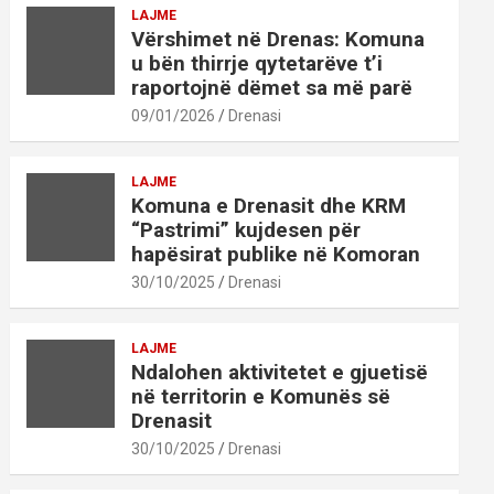
LAJME
Vërshimet në Drenas: Komuna
u bën thirrje qytetarëve t’i
raportojnë dëmet sa më parë
09/01/2026
Drenasi
LAJME
Komuna e Drenasit dhe KRM
“Pastrimi” kujdesen për
hapësirat publike në Komoran
30/10/2025
Drenasi
LAJME
Ndalohen aktivitetet e gjuetisë
në territorin e Komunës së
Drenasit
30/10/2025
Drenasi