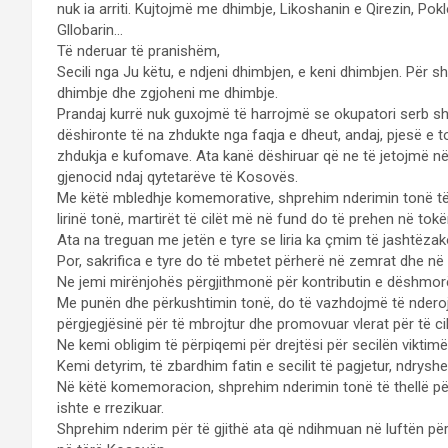
nuk ia arriti. Kujtojmë me dhimbje, Likoshanin e Qirezin, Pok
Gllobarin…
Të nderuar të pranishëm,
Secili nga Ju këtu, e ndjeni dhimbjen, e keni dhimbjen. Për 
dhimbje dhe zgjoheni me dhimbje.
Prandaj kurrë nuk guxojmë të harrojmë se okupatori serb sh
dëshironte të na zhdukte nga faqja e dheut, andaj, pjesë e to
zhdukja e kufomave. Ata kanë dëshiruar që ne të jetojmë në 
gjenocid ndaj qytetarëve të Kosovës.
Me këtë mbledhje komemorative, shprehim nderimin tonë të t
lirinë tonë, martirët të cilët më në fund do të prehen në tok
Ata na treguan me jetën e tyre se liria ka çmim të jashtëz
Por, sakrifica e tyre do të mbetet përherë në zemrat dhe në 
Ne jemi mirënjohës përgjithmonë për kontributin e dëshmor
Me punën dhe përkushtimin tonë, do të vazhdojmë të nderoj
përgjegjësinë për të mbrojtur dhe promovuar vlerat për të cilat
Ne kemi obligim të përpiqemi për drejtësi për secilën viktimë
Kemi detyrim, të zbardhim fatin e secilit të pagjetur, ndrysh
Në këtë komemoracion, shprehim nderimin tonë të thellë për 
ishte e rrezikuar.
Shprehim nderim për të gjithë ata që ndihmuan në luftën për l