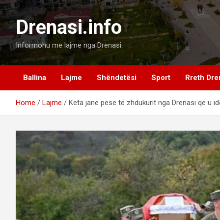
Skip
to
Drenasi.info
content
Informohu me lajme nga Drenasi.
Ballina
Lajme
Shëndetësi
Sport
Rreth Dre
Home
Lajme
Keta janë pesë të zhdukurit nga Drenasi që u id