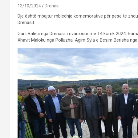
13/10/2024
Drenasi
Dje është mbajtur mbledhje komemorative për pesë të zhduku
Drenasit.
Gani Baleci nga Drenasi, i rivarrosur më 14 korrik 2024, R
Xhavit Maloku nga Polluzha, Agim Syla e Besim Berisha nga S