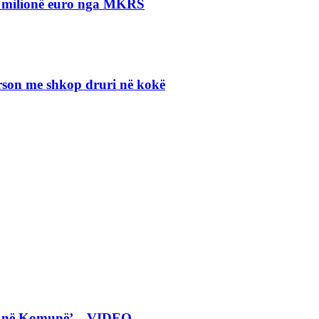
.5 milionë euro nga MKRS
erson me shkop druri në kokë
eta në Komunë’ – VIDEO