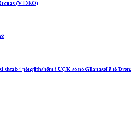
 Drenas (VIDEO)
cë
i shtab i përgjithshëm i UÇK-së në Gllanasellë të Drena