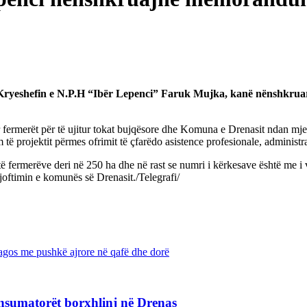
 Kryeshefin e N.P.H “Ibër Lepenci” Faruk Mujka, kanë nënshkrua
ermerët për të ujitur tokat bujqësore dhe Komuna e Drenasit ndan mjetet
të projektit përmes ofrimit të çfarëdo asistence profesionale, administ
ë fermerëve deri në 250 ha dhe në rast se numri i kërkesave është me i
njoftimin e komunës së Drenasit./Telegrafi/
gos me pushkë ajrore në qafë dhe dorë
nsumatorët borxhlinj në Drenas