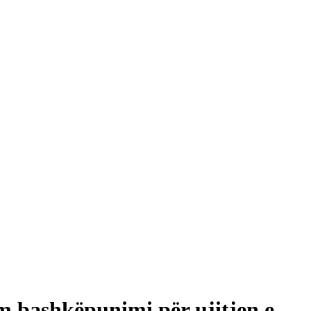
 bashkëpunimi për ujitjen e