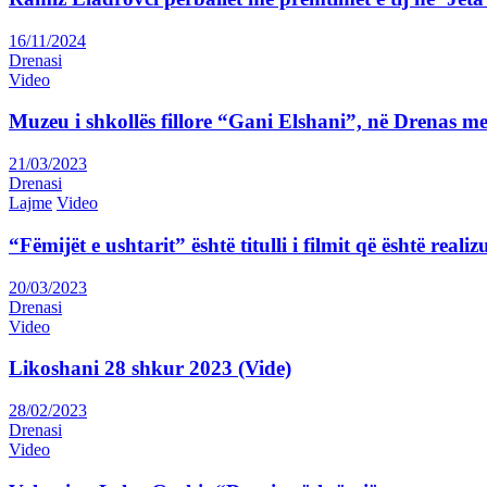
16/11/2024
Drenasi
Video
Muzeu i shkollës fillore “Gani Elshani”, në Drenas me
21/03/2023
Drenasi
Lajme
Video
“Fëmijët e ushtarit” është titulli i filmit që është rea
20/03/2023
Drenasi
Video
Likoshani 28 shkur 2023 (Vide)
28/02/2023
Drenasi
Video