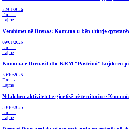
22/01/2026
Drenasi
Lajme
Vërshimet në Drenas: Komuna u bën thirrje qytetarëv
09/01/2026
Drenasi
Lajme
Komuna e Drenasit dhe KRM “Pastrimi” kujdesen pë
30/10/2025
Drenasi
Lajme
Ndalohen aktivitetet e gjuetisë në territorin e Komunë
30/10/2025
Drenasi
Lajme
Drenasi fiton projekt për tranzicionin energjetik në sh