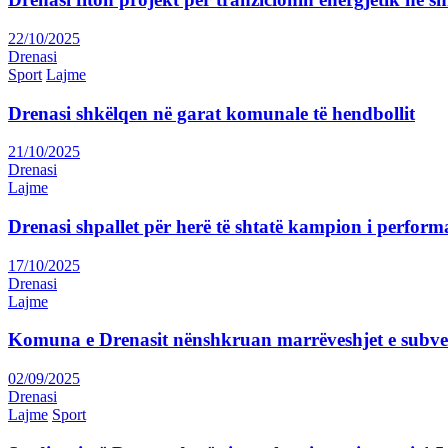
22/10/2025
Drenasi
Sport
Lajme
Drenasi shkëlqen në garat komunale të hendbollit
21/10/2025
Drenasi
Lajme
Drenasi shpallet për herë të shtatë kampion i perform
17/10/2025
Drenasi
Lajme
Komuna e Drenasit nënshkruan marrëveshjet e subve
02/09/2025
Drenasi
Lajme
Sport