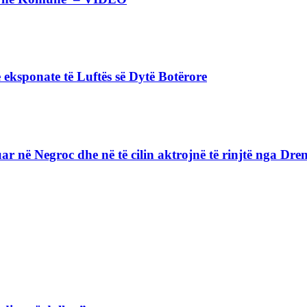
 eksponate të Luftës së Dytë Botërore
lizuar në Negroc dhe në të cilin aktrojnë të rinjtë nga D