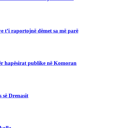
e t’i raportojnë dëmet sa më parë
r hapësirat publike në Komoran
s së Drenasit
kolla