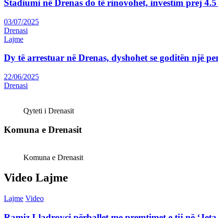
Stadiumi në Drenas do të rinovohet, investim prej 4
03/07/2025
Drenasi
Lajme
Dy të arrestuar në Drenas, dyshohet se goditën një p
22/06/2025
Drenasi
Qyteti i Drenasit
Komuna e Drenasit
Komuna e Drenasit
Video Lajme
Lajme
Video
Ramiz Lladrovci përballet me premtimet e tij në ‘J