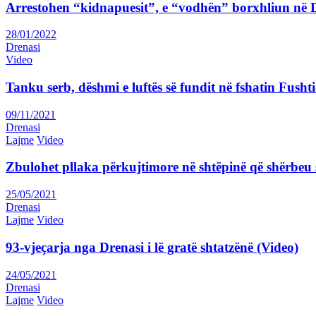
Arrestohen “kidnapuesit”, e “vodhën” borxhliun në
28/01/2022
Drenasi
Video
Tanku serb, dëshmi e luftës së fundit në fshatin Fushti
09/11/2021
Drenasi
Lajme
Video
Zbulohet pllaka përkujtimore në shtëpinë që shërbeu s
25/05/2021
Drenasi
Lajme
Video
93-vjeçarja nga Drenasi i lë gratë shtatzënë (Video)
24/05/2021
Drenasi
Lajme
Video