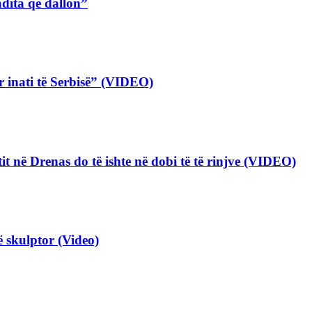
adita që dallon”
 inati të Serbisë” (VIDEO)
tit në Drenas do të ishte në dobi të të rinjve (VIDEO)
ë skulptor (Video)