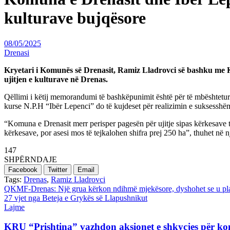
kulturave bujqësore
08/05/2025
Drenasi
Kryetari i Komunës së Drenasit, Ramiz Lladrovci së bashku me
ujitjen e kulturave në Drenas.
Qëllimi i këtij memorandumi të bashkëpunimit është për të mbështetur f
kurse N.P.H “Ibër Lepenci” do të kujdeset për realizimin e suksesshëm 
“Komuna e Drenasit merr perisper pagesën për ujitje sipas kërkesave t
kërkesave, por asesi mos të tejkalohen shifra prej 250 ha”, thuhet në 
147
SHPËRNDAJE
Facebook
Twitter
Email
Tags:
Drenas
,
Ramiz Lladrovci
Post
QKMF-Drenas: Një grua kërkon ndihmë mjekësore, dyshohet se u pla
27 vjet nga Beteja e Grykës së Llapushnikut
navigation
Lajme
KRU “Prishtina” vazhdon aksionet e shkyçjes për ko