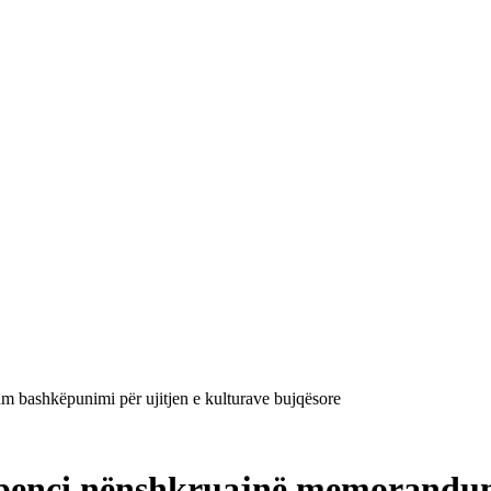
bashkëpunimi për ujitjen e kulturave bujqësore
penci nënshkruajnë memorandum