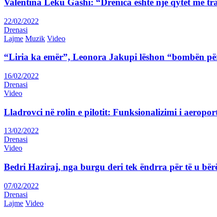
Valentina Leku Gashi: “Drenica është një qytet me tr
22/02/2022
Drenasi
Lajme
Muzik
Video
“Liria ka emër”, Leonora Jakupi lëshon “bombën për
16/02/2022
Drenasi
Video
Lladrovci në rolin e pilotit: Funksionalizimi i aeropor
13/02/2022
Drenasi
Video
Bedri Haziraj, nga burgu deri tek ëndrra për të u bër
07/02/2022
Drenasi
Lajme
Video