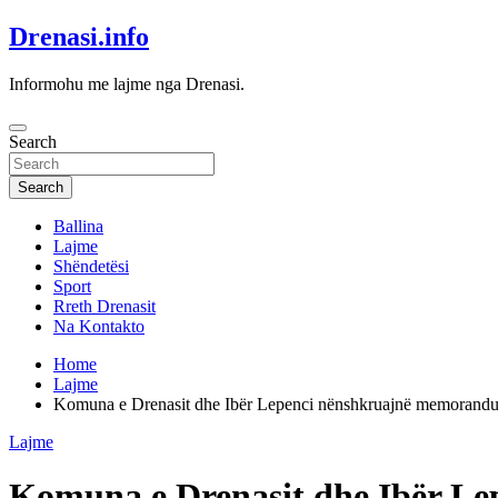
Skip
Drenasi.info
to
content
Informohu me lajme nga Drenasi.
Search
Search
Ballina
Lajme
Shëndetësi
Sport
Rreth Drenasit
Na Kontakto
Home
Lajme
Komuna e Drenasit dhe Ibër Lepenci nënshkruajnë memorandum 
Lajme
Komuna e Drenasit dhe Ibër Le