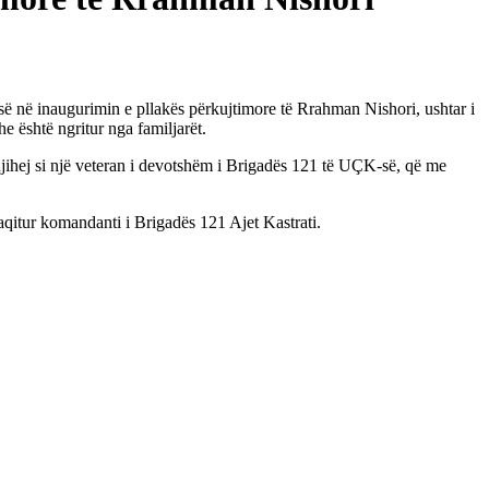
ë në inaugurimin e pllakës përkujtimore të Rrahman Nishori, ushtar i
he është ngritur nga familjarët.
njihej si një veteran i devotshëm i Brigadës 121 të UÇK-së, që me
aqitur komandanti i Brigadës 121 Ajet Kastrati.