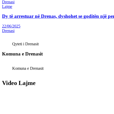
Drenasi
Lajme
Dy të arrestuar në Drenas, dyshohet se goditën një p
22/06/2025
Drenasi
Qyteti i Drenasit
Komuna e Drenasit
Komuna e Drenasit
Video Lajme