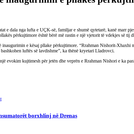
t e dala nga lufta e UÇK-së, familjar e shumë qytetarë, kanë marr pjes
lakës përkujtimore është bërë më rastin e një vjetorit të vdekjes së tij d
ë në inaugurimin e kësaj pllake përkujtimore. “Rrahman Nishorit-Xhaxhi 
’i bashkohen luftës së lavdishme”, ka thënë kryetari Lladrovci.
a një evokim kujtimesh për jetën dhe veprën e Rrahman Nishori e ka par
t
nsumatorët borxhlinj në Drenas