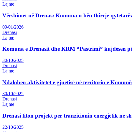
Lajme
Vërshimet në Drenas: Komuna u bën thirrje qytetarëv
09/01/2026
Drenasi
Lajme
Komuna e Drenasit dhe KRM “Pastrimi” kujdesen pë
30/10/2025
Drenasi
Lajme
Ndalohen aktivitetet e gjuetisë në territorin e Komunë
30/10/2025
Drenasi
Lajme
Drenasi fiton projekt për tranzicionin energjetik në sh
22/10/2025