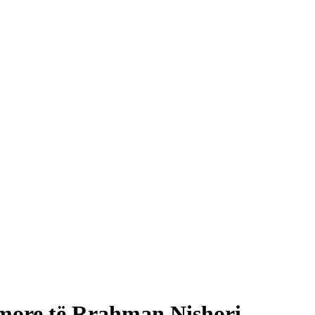
imore të Rrahman Nishori