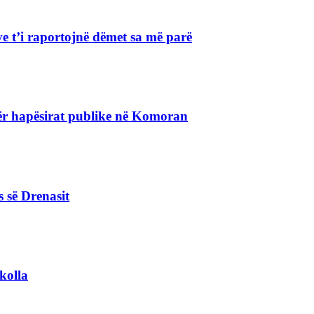
e t’i raportojnë dëmet sa më parë
r hapësirat publike në Komoran
s së Drenasit
kolla