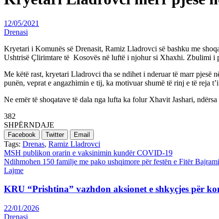
12/05/2021
Drenasi
Kryetari i Komunës së Drenasit, Ramiz Lladrovci së bashku me shoqata
Ushtrisë Çlirimtare të Kosovës në luftë i njohur si Xhaxhi. Zbulimi i pl
Me këtë rast, kryetari Lladrovci tha se ndihet i nderuar të marr pjes
punën, veprat e angazhimin e tij, ka motivuar shumë të rinj e të reja t
Ne emër të shoqatave të dala nga lufta ka folur Xhavit Jashari, ndërs
382
SHPËRNDAJE
Facebook
Twitter
Email
Tags:
Drenas
,
Ramiz Lladrovci
Post
MSH publikon orarin e vaksinimin kundër COVID-19
Ndihmohen 150 familje me pako ushqimore për festën e Fitër Bajrami
navigation
Lajme
KRU “Prishtina” vazhdon aksionet e shkyçjes për ko
22/01/2026
Drenasi