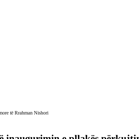
timore të Rrahman Nishori
në inaugurimin e pllakës përkujt