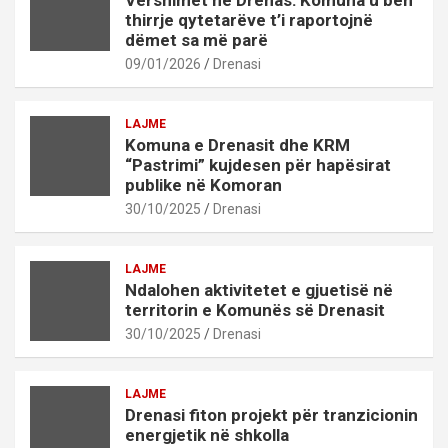
Vërshimet në Drenas: Komuna u bën
thirrje qytetarëve t’i raportojnë
dëmet sa më parë
09/01/2026
Drenasi
LAJME
Komuna e Drenasit dhe KRM
“Pastrimi” kujdesen për hapësirat
publike në Komoran
30/10/2025
Drenasi
LAJME
Ndalohen aktivitetet e gjuetisë në
territorin e Komunës së Drenasit
30/10/2025
Drenasi
LAJME
Drenasi fiton projekt për tranzicionin
energjetik në shkolla