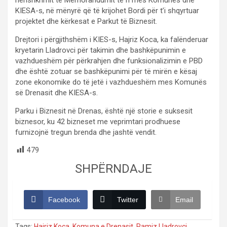
KIESA-s, në mënyrë që të krijohet Bordi për t’i shqyrtuar
projektet dhe kërkesat e Parkut të Biznesit.
Drejtori i përgjithshëm i KIES-s, Hajriz Koca, ka falënderuar
kryetarin Lladrovci për takimin dhe bashkëpunimin e
vazhdueshëm për përkrahjen dhe funksionalizimin e PBD
dhe është zotuar se bashkëpunimi për të mirën e kësaj
zone ekonomike do të jetë i vazhdueshëm mes Komunës
së Drenasit dhe KIESA-s.
Parku i Biznesit në Drenas, është një storie e suksesit
biznesor, ku 42 bizneset me veprimtari prodhuese
furnizojnë tregun brenda dhe jashtë vendit.
479
SHPËRNDAJE
Facebook
Twitter
Email
Tags:
Hajriz Koca
,
Komuna e Drenasit
,
Ramiz Lladrovci