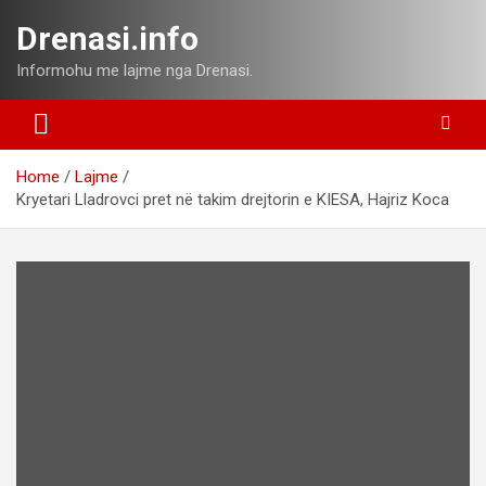
Skip
Drenasi.info
to
content
Informohu me lajme nga Drenasi.
Home
Lajme
Kryetari Lladrovci pret në takim drejtorin e KIESA, Hajriz Koca