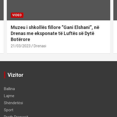
VIDEO
Muzeu i shkollës fillore “Gani Elshani”, në
Drenas me eksponate të Luftës së Dytë
Botërore
21/03/2023
Drenasi
Vizitor
Ballina
Lajme
Shëndetësi
Sport
Rreth Drenasit