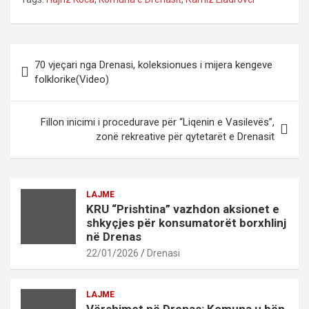
Post
70 vjeçari nga Drenasi, koleksionues i mijera kengeve
navigation
folklorike(Video)
Fillon inicimi i procedurave për “Liqenin e Vasilevës”,
zonë rekreative për qytetarët e Drenasit
LAJME
KRU “Prishtina” vazhdon aksionet e
shkyçjes për konsumatorët borxhlinj
në Drenas
22/01/2026
Drenasi
LAJME