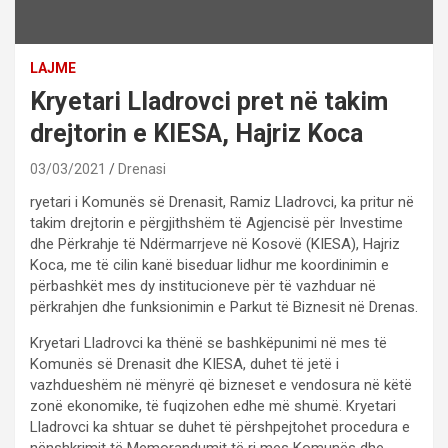
LAJME
Kryetari Lladrovci pret në takim
drejtorin e KIESA, Hajriz Koca
03/03/2021
Drenasi
ryetari i Komunës së Drenasit, Ramiz Lladrovci, ka pritur në
takim drejtorin e përgjithshëm të Agjencisë për Investime
dhe Përkrahje të Ndërmarrjeve në Kosovë (KIESA), Hajriz
Koca, me të cilin kanë biseduar lidhur me koordinimin e
përbashkët mes dy institucioneve për të vazhduar në
përkrahjen dhe funksionimin e Parkut të Biznesit në Drenas.
Kryetari Lladrovci ka thënë se bashkëpunimi në mes të
Komunës së Drenasit dhe KIESA, duhet të jetë i
vazhdueshëm në mënyrë që bizneset e vendosura në këtë
zonë ekonomike, të fuqizohen edhe më shumë. Kryetari
Lladrovci ka shtuar se duhet të përshpejtohet procedura e
nënshkrimit të Memorandumit të ri mes Komunës dhe