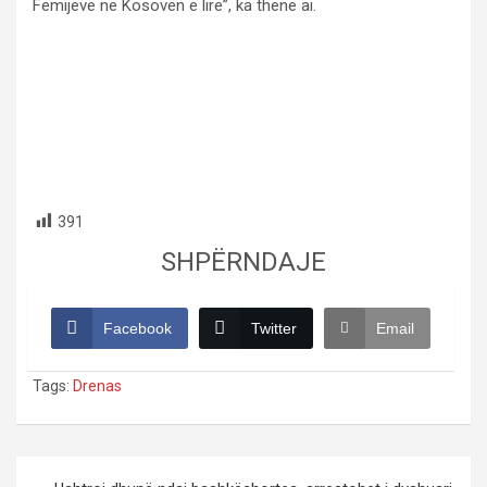
Fëmijëve në Kosovën e lirë”, ka thënë ai.
391
SHPËRNDAJE
Facebook
Twitter
Email
Tags:
Drenas
Post