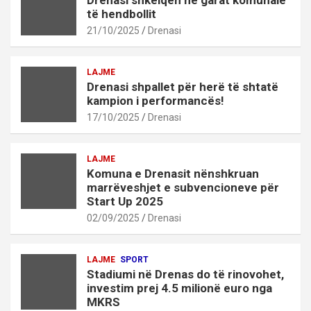
Drenasi shkëlqen në garat komunale
të hendbollit
21/10/2025
Drenasi
LAJME
Drenasi shpallet për herë të shtatë
kampion i performancës!
17/10/2025
Drenasi
LAJME
Komuna e Drenasit nënshkruan
marrëveshjet e subvencioneve për
Start Up 2025
02/09/2025
Drenasi
LAJME
SPORT
Stadiumi në Drenas do të rinovohet,
investim prej 4.5 milionë euro nga
MKRS