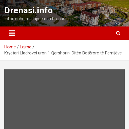
Skip
Drenasi.info
to
content
Informohu me lajme nga Drenasi.
Home
Lajme
Kryetari Lladrovci uron 1 Qershorin, Ditën Botërore të Fëmijëve