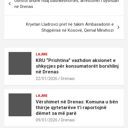
Ushtroi dhunë ndaj bashkëshortes, arrestohet i dyshuari
navigation
në Drenas
Kryetari Lladrovci pret në takim Ambasadorin e
Shqipërisë në Kosovë, Qemal Minxhozi
LAJME
KRU “Prishtina” vazhdon aksionet e
shkyçjes për konsumatorët borxhlinj
në Drenas
22/01/2026
Drenasi
LAJME
Vërshimet në Drenas: Komuna u bën
thirrje qytetarëve t’i raportojnë
dëmet sa më parë
09/01/2026
Drenasi