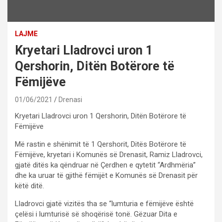
LAJME
Kryetari Lladrovci uron 1
Qershorin, Ditën Botërore të
Fëmijëve
01/06/2021
Drenasi
Kryetari Lladrovci uron 1 Qershorin, Ditën Botërore të
Fëmijëve
Më rastin e shënimit të 1 Qershorit, Ditës Botërore të
Fëmijëve, kryetari i Komunës së Drenasit, Ramiz Lladrovci,
gjatë ditës ka qëndruar në Çerdhen e qytetit “Ardhmëria”
dhe ka uruar të gjithë fëmijët e Komunës së Drenasit për
këtë ditë.
Lladrovci gjatë vizitës tha se “lumturia e fëmijëve është
çelësi i lumturisë së shoqërisë tonë. Gëzuar Dita e