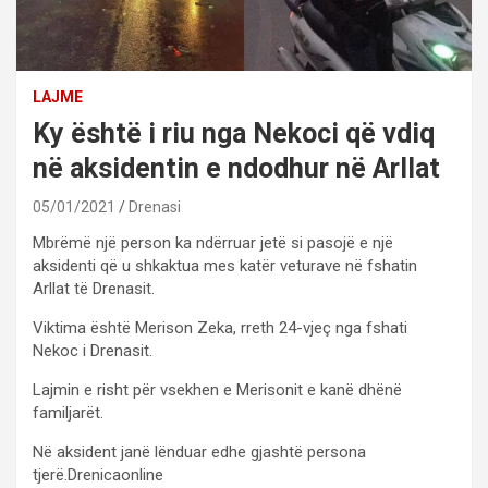
LAJME
Ky është i riu nga Nekoci që vdiq
në aksidentin e ndodhur në Arllat
05/01/2021
Drenasi
Mbrëmë një person ka ndërruar jetë si pasojë e një
aksidenti që u shkaktua mes katër veturave në fshatin
Arllat të Drenasit.
Viktima është Merison Zeka, rreth 24-vjeç nga fshati
Nekoc i Drenasit.
Lajmin e risht për vsekhen e Merisonit e kanë dhënë
familjarët.
Në aksident janë lënduar edhe gjashtë persona
tjerë.Drenicaonline