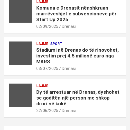
LAJME
Komuna e Drenasit nënshkruan
marrëveshjet e subvencioneve për
Start Up 2025
02/09/2025
Drenasi
LAJME
SPORT
Stadiumi në Drenas do të rinovohet,
investim prej 4.5 milionë euro nga
MKRS
03/07/2025
Drenasi
LAJME
Dy të arrestuar në Drenas, dyshohet
se goditën një person me shkop
druri në kokë
22/06/2025
Drenasi