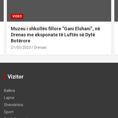
VIDEO
Muzeu i shkollës fillore “Gani Elshani”, në
Drenas me eksponate të Luftës së Dytë
Botërore
21/03/2023
Drenasi
Vizitor
Ballina
Lajme
Shëndetësi
Sport