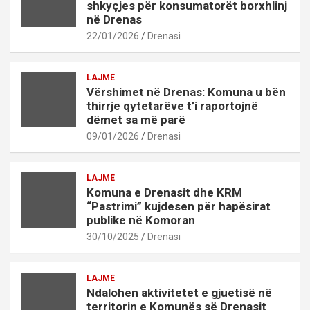
shkyçjes për konsumatorët borxhlinj
në Drenas
22/01/2026
Drenasi
LAJME
Vërshimet në Drenas: Komuna u bën
thirrje qytetarëve t’i raportojnë
dëmet sa më parë
09/01/2026
Drenasi
LAJME
Komuna e Drenasit dhe KRM
“Pastrimi” kujdesen për hapësirat
publike në Komoran
30/10/2025
Drenasi
LAJME
Ndalohen aktivitetet e gjuetisë në
territorin e Komunës së Drenasit