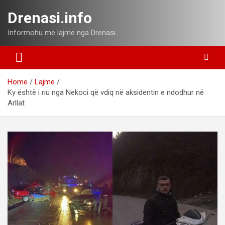
Skip
Drenasi.info
to
content
Informohu me lajme nga Drenasi.
Home
Lajme
Ky është i riu nga Nekoci që vdiq në aksidentin e ndodhur në
Arllat