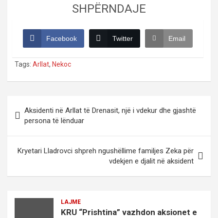
SHPËRNDAJE
Facebook
Twitter
Email
Tags:
Arllat
,
Nekoc
Post
Aksidenti në Arllat të Drenasit, një i vdekur dhe gjashtë
navigation
persona të lënduar
Kryetari Lladrovci shpreh ngushëllime familjes Zeka për
vdekjen e djalit në aksident
LAJME
KRU “Prishtina” vazhdon aksionet e