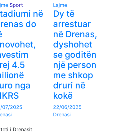
jme
Sport
Lajme
tadiumi në
Dy të
renas do
arrestuar
ë
në Drenas,
inovohet,
dyshohet
nvestim
se goditën
rej 4.5
një person
ilionë
me shkop
uro nga
druri në
MKRS
kokë
/07/2025
22/06/2025
enasi
Drenasi
teti i Drenasit