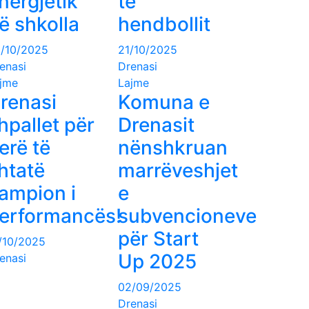
nergjetik
të
ë shkolla
hendbollit
/10/2025
21/10/2025
enasi
Drenasi
jme
Lajme
renasi
Komuna e
hpallet për
Drenasit
erë të
nënshkruan
htatë
marrëveshjet
ampion i
e
erformancës!
subvencioneve
për Start
/10/2025
Up 2025
enasi
02/09/2025
Drenasi