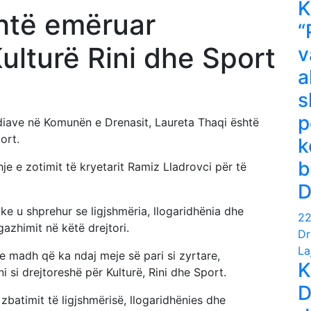
htë emëruar
“
ulturë Rini dhe Sport
v
a
s
p
diave në Komunën e Drenasit, Laureta Thaqi është
ort.
k
b
je e zotimit të kryetarit Ramiz Lladrovci për të
D
ke u shprehur se ligjshmëria, llogaridhënia dhe
22
azhimit në këtë drejtori.
Dr
La
 e madh që ka ndaj meje së pari si zyrtare,
K
si drejtoreshë për Kulturë, Rini dhe Sport.
D
 zbatimit të ligjshmërisë, llogaridhënies dhe