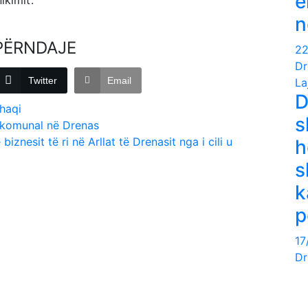
e
kimit’.
n
PËRNDAJE
22
Dr
Twitter
Email
La
D
haqi
s
t komunal në Drenas
iznesit të ri në Arllat të Drenasit nga i cili u
h
s
k
p
17
Dr