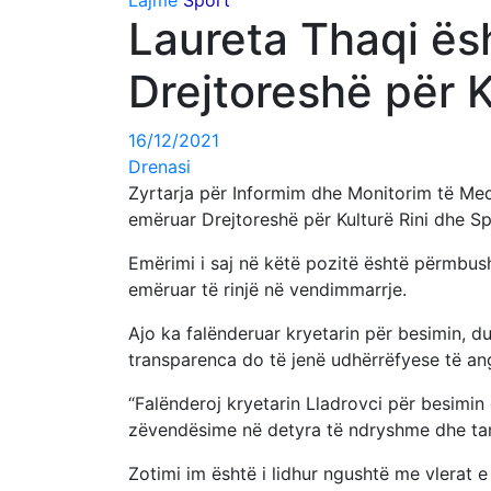
Lajme
Sport
Laureta Thaqi ës
Drejtoreshë për K
16/12/2021
Drenasi
Zyrtarja për Informim dhe Monitorim të Me
emëruar Drejtoreshë për Kulturë Rini dhe Sp
Emërimi i saj në këtë pozitë është përmbush
emëruar të rinjë në vendimmarrje.
Ajo ka falënderuar kryetarin për besimin, du
transparenca do të jenë udhërrëfyese të ang
“Falënderoj kryetarin Lladrovci për besimin
zëvendësime në detyra të ndryshme dhe tani 
Zotimi im është i lidhur ngushtë me vlerat e