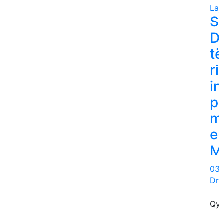
La
S
D
t
r
i
p
m
e
03
Dr
Qy