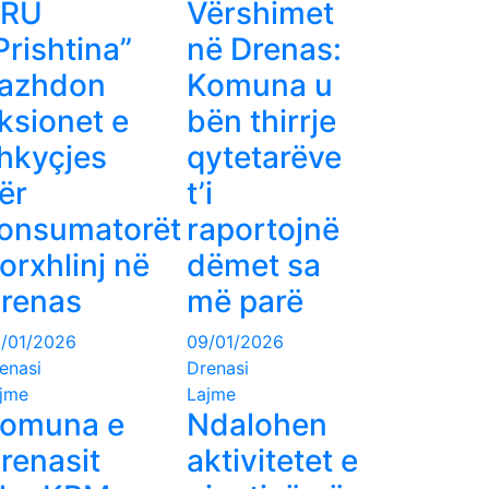
KRU
Vërshimet
Prishtina”
në Drenas:
azhdon
Komuna u
ksionet e
bën thirrje
hkyçjes
qytetarëve
ër
t’i
onsumatorët
raportojnë
orxhlinj në
dëmet sa
renas
më parë
/01/2026
09/01/2026
enasi
Drenasi
jme
Lajme
omuna e
Ndalohen
renasit
aktivitetet e