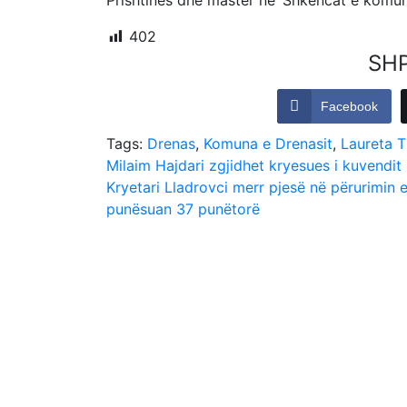
Prishtinës dhe mastër në ‘Shkencat e komuni
402
SH
Facebook
Tags:
Drenas
,
Komuna e Drenasit
,
Laureta T
Post
Milaim Hajdari zgjidhet kryesues i kuvendi
Kryetari Lladrovci merr pjesë në përurimin e b
navigation
punësuan 37 punëtorë