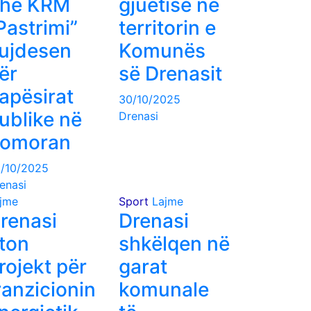
he KRM
gjuetisë në
Pastrimi”
territorin e
ujdesen
Komunës
ër
së Drenasit
apësirat
30/10/2025
ublike në
Drenasi
omoran
/10/2025
enasi
jme
Sport
Lajme
renasi
Drenasi
iton
shkëlqen në
rojekt për
garat
ranzicionin
komunale