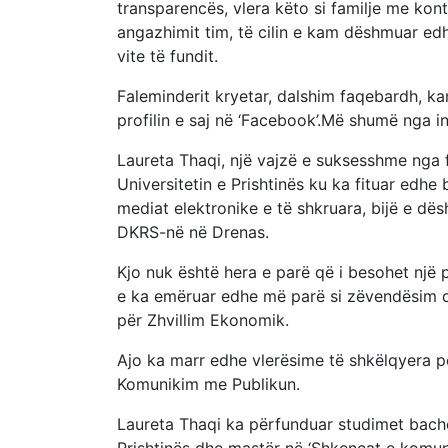
transparencës, vlera këto si familje me kont
angazhimit tim, të cilin e kam dëshmuar ed
vite të fundit.
Faleminderit kryetar, dalshim faqebardh, ka
profilin e saj në ‘Facebook’.Më shumë nga in
Laureta Thaqi, një vajzë e suksesshme nga 
Universitetin e Prishtinës ku ka fituar edhe
mediat elektronike e të shkruara, bijë e dë
DKRS-në në Drenas.
Kjo nuk është hera e parë që i besohet një p
e ka emëruar edhe më parë si zëvendësim dr
për Zhvillim Ekonomik.
Ajo ka marr edhe vlerësime të shkëlqyera p
Komunikim me Publikun.
Laureta Thaqi ka përfunduar studimet bachel