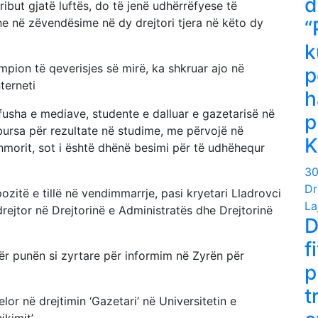
d
ribut gjatë luftës, do të jenë udhërrëfyese të
he në zëvendësime në dy drejtori tjera në këto dy
“
k
mpion të qeverisjes së mirë, ka shkruar ajo në
p
terneti
h
fusha e mediave, studente e dalluar e gazetarisë në
p
 bursa për rezultate në studime, me përvojë në
K
shmorit, sot i është dhënë besimi për të udhëhequr
30
Dr
ozitë e tillë në vendimmarrje, pasi kryetari Lladrovci
La
ejtor në Drejtorinë e Administratës dhe Drejtorinë
D
f
ër punën si zyrtare për informim në Zyrën për
p
t
or në drejtimin ‘Gazetari’ në Universitetin e