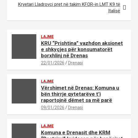
Kryetari Lladrovci pret në takim KFOR-in LMT K9 të
Italisë
LAJME
KRU “Prishtina” vazhdon aksionet
e shkyçjes për konsumatorët
borxhlinj në Drenas
22/01/2026
Drenasi
LAJME
Vërshimet në Drenas: Komuna u
bën thirrje qytetarëve t’i
raportojnë dëmet sa më parë
09/01/2026
Drenasi
LAJME
Komuna e Drenasit dhe KRM