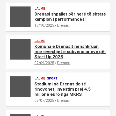
LAJME
Drenasi shpallet për herë të shtatë
kampion i performancës!
17/10/2025
Drenasi
LAJME
Komuna e Drenasit nënshkruan
marrëveshjet e subvencioneve për
Start Up 2025
02/09/2025
Drenasi
LAJME
SPORT
Stadiumi në Drenas do të
rinovohet, investim prej 4.5
milionë euro nga MKRS
03/07/2025
Drenasi