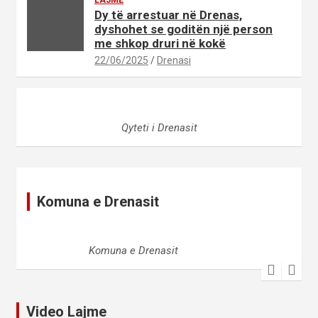
LAJME
Dy të arrestuar në Drenas,
dyshohet se goditën një person
me shkop druri në kokë
22/06/2025
Drenasi
Qyteti i Drenasit
Komuna e Drenasit
Komuna e Drenasit
Video Lajme