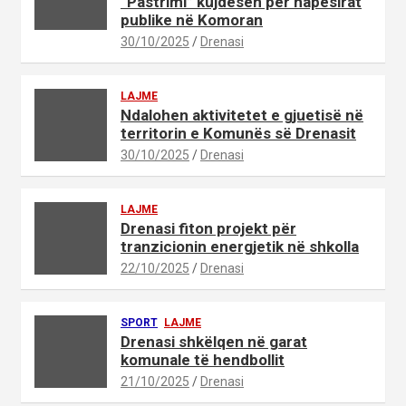
“Pastrimi” kujdesen për hapësirat
publike në Komoran
30/10/2025
Drenasi
LAJME
Ndalohen aktivitetet e gjuetisë në
territorin e Komunës së Drenasit
30/10/2025
Drenasi
LAJME
Drenasi fiton projekt për
tranzicionin energjetik në shkolla
22/10/2025
Drenasi
SPORT
LAJME
Drenasi shkëlqen në garat
komunale të hendbollit
21/10/2025
Drenasi