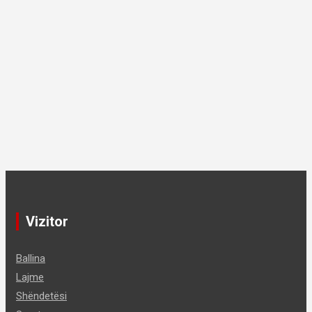
Vizitor
Ballina
Lajme
Shëndetësi