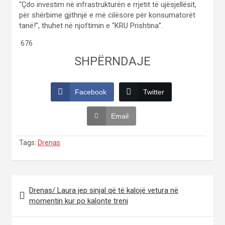
“Çdo investim në infrastrukturën e rrjetit të ujësjellësit,
për shërbime gjithnjë e më cilësore për konsumatorët
tanë!”, thuhet në njoftimin e “KRU Prishtina”.
676
SHPËRNDAJE
Facebook
Twitter
Email
Tags:
Drenas
Post
Drenas/ Laura jep sinjal që të kalojë vetura në
navigation
momentin kur po kalonte treni