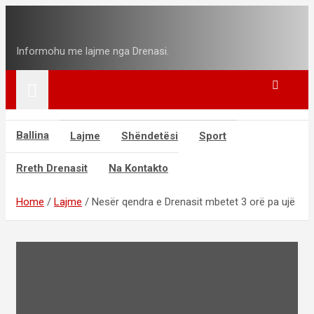
Skip
Drenasi.info
to
content
Informohu me lajme nga Drenasi.
Ballina
Lajme
Shëndetësi
Sport
Rreth Drenasit
Na Kontakto
Home
Lajme
Nesër qendra e Drenasit mbetet 3 orë pa ujë