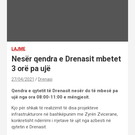
LAJME
Nesër qendra e Drenasit mbetet
3 orë pa ujë
27/04/2021
Drenasi
Qendra e qytetit të Drenasit nesër do të mbesë pa
ujë nga ora 08:00-11:00 e mëngjesit.
Kjo për shkak të realizimit të disa projekteve
infrastrukturore në bashkëpunim me Zyrën Zvicerane,
konkretisht ndërrimi i rrjetave të ujit nga azbesti në
qytetin e Drenasit.