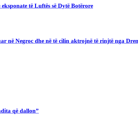
 eksponate të Luftës së Dytë Botërore
lizuar në Negroc dhe në të cilin aktrojnë të rinjtë nga D
adita që dallon”