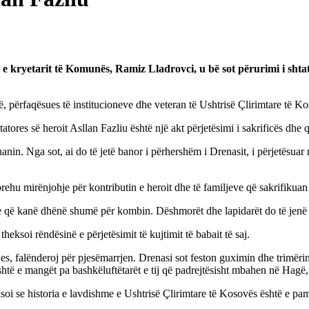
in e kryetarit të Komunës, Ramiz Lladrovci, u bë sot përurimi i sht
rfaqësues të institucioneve dhe veteran të Ushtrisë Çlirimtare të Kosovës
ores së heroit Asllan Fazliu është një akt përjetësimi i sakrificës dhe q
anin. Nga sot, ai do të jetë banor i përhershëm i Drenasit, i përjetësuar
ehu mirënjohje për kontributin e heroit dhe të familjeve që sakrifikuan
je që kanë dhënë shumë për kombin. Dëshmorët dhe lapidarët do të jenë 
heksoi rëndësinë e përjetësimit të kujtimit të babait të saj.
iljes, falënderoj për pjesëmarrjen. Drenasi sot feston guximin dhe trimër
htë e mangët pa bashkëluftëtarët e tij që padrejtësisht mbahen në Hagë,”
ksoi se historia e lavdishme e Ushtrisë Çlirimtare të Kosovës është e 