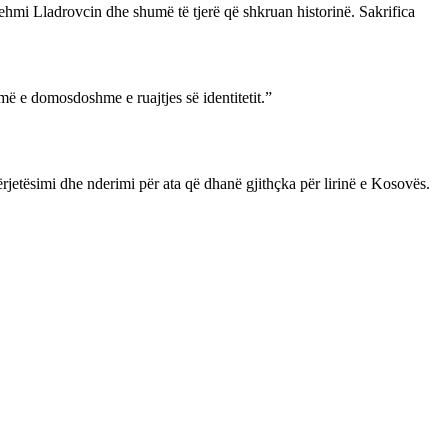
Fehmi Lladrovcin dhe shumë të tjerë që shkruan historinë. Sakrifica
rmë e domosdoshme e ruajtjes së identitetit.”
ërjetësimi dhe nderimi për ata që dhanë gjithçka për lirinë e Kosovës.