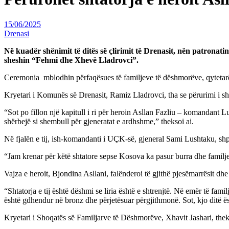
15/06/2025
Drenasi
Në kuadër shënimit të ditës së çlirimit të Drenasit, nën patronat
sheshin “Fehmi dhe Xhevë Lladrovci”.
Ceremonia mblodhin përfaqësues të familjeve të dëshmorëve, qytetarë, pë
Kryetari i Komunës së Drenasit, Ramiz Lladrovci, tha se përurimi i shtat
“Sot po fillon një kapitull i ri për heroin Asllan Fazliu – komandant Lu
shërbejë si shembull për gjeneratat e ardhshme,” theksoi ai.
Në fjalën e tij, ish-komandanti i UÇK-së, gjeneral Sami Lushtaku, shpr
“Jam krenar për këtë shtatore sepse Kosova ka pasur burra dhe famil
Vajza e heroit, Bjondina Asllani, falënderoi të gjithë pjesëmarrësit dhe t
“Shtatorja e tij është dëshmi se liria është e shtrenjtë. Në emër të fam
është gdhendur në bronz dhe përjetësuar përgjithmonë. Sot, kjo ditë ës
Kryetari i Shoqatës së Familjarve të Dëshmorëve, Xhavit Jashari, the