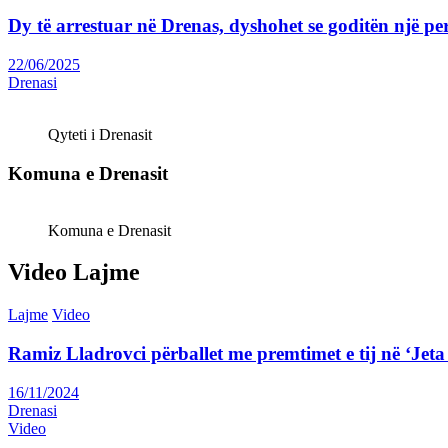
Dy të arrestuar në Drenas, dyshohet se goditën një p
22/06/2025
Drenasi
Qyteti i Drenasit
Komuna e Drenasit
Komuna e Drenasit
Video Lajme
Lajme
Video
Ramiz Lladrovci përballet me premtimet e tij në ‘J
16/11/2024
Drenasi
Video