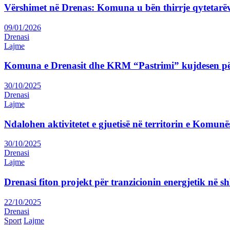
Vërshimet në Drenas: Komuna u bën thirrje qytetarëv
09/01/2026
Drenasi
Lajme
Komuna e Drenasit dhe KRM “Pastrimi” kujdesen pë
30/10/2025
Drenasi
Lajme
Ndalohen aktivitetet e gjuetisë në territorin e Komunë
30/10/2025
Drenasi
Lajme
Drenasi fiton projekt për tranzicionin energjetik në sh
22/10/2025
Drenasi
Sport
Lajme