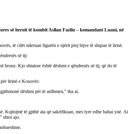
atores së heroit të kombit Asllan Fazliu – komandant Luani, në
, të cilët nderuan figurën e njërit prej bijve të shquar të lirisë.
ëndresës së tij:
 në bronz. Kjo shtatore është dëshmi e qëndresës së tij, që do të
 për lirinë e Kosovës:
gjithmonë dëshmi për të ardhmen,” tha ai.
inë. Kujtojmë të gjithë ata që sakrifikuan, mes tyre edhe babai ynë. Ai
 shtoi ajo.
pamohueshme.