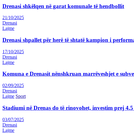
Drenasi shkëlqen në garat komunale të hendbollit
21/10/2025
Drenasi
Lajme
Drenasi shpallet për herë të shtatë kampion i perform
17/10/2025
Drenasi
Lajme
Komuna e Drenasit nënshkruan marrëveshjet e subve
02/09/2025
Drenasi
Lajme
Sport
Stadiumi në Drenas do të rinovohet, investim prej 4
03/07/2025
Drenasi
Lajme