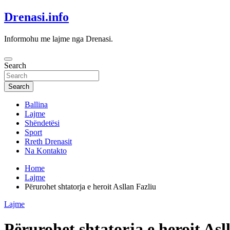
Skip
Drenasi.info
to
content
Informohu me lajme nga Drenasi.
Search
Search
Ballina
Lajme
Shëndetësi
Sport
Rreth Drenasit
Na Kontakto
Home
Lajme
Përurohet shtatorja e heroit Asllan Fazliu
Lajme
Përurohet shtatorja e heroit Asl