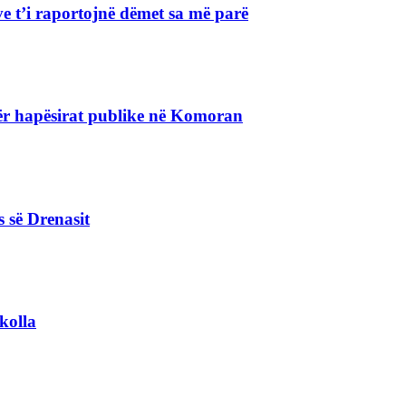
e t’i raportojnë dëmet sa më parë
r hapësirat publike në Komoran
s së Drenasit
kolla