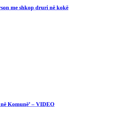
erson me shkop druri në kokë
eta në Komunë’ – VIDEO