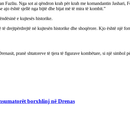
Asllan Fazliu. Nga sot ai qëndron krah për krah me komandantin Jashari, 
ajo është sjellë nga bijtë dhe bijat më të mira të kombit.”
rëndësinë e kujtesës historike.
 të drejtpërdrejtë në kujtesën historike dhe shoqërore. Kjo është një fo
renasit, pranë shtatoreve të tjera të figurave kombëtare, si një simbol p
nsumatorët borxhlinj në Drenas