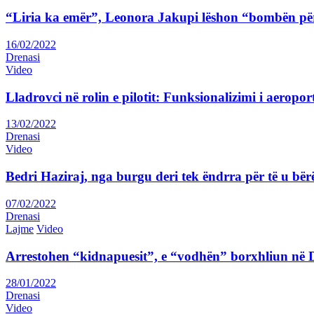
“Liria ka emër”, Leonora Jakupi lëshon “bombën për
16/02/2022
Drenasi
Video
Lladrovci në rolin e pilotit: Funksionalizimi i aeropor
13/02/2022
Drenasi
Video
Bedri Haziraj, nga burgu deri tek ëndrra për të u bër
07/02/2022
Drenasi
Lajme
Video
Arrestohen “kidnapuesit”, e “vodhën” borxhliun në
28/01/2022
Drenasi
Video