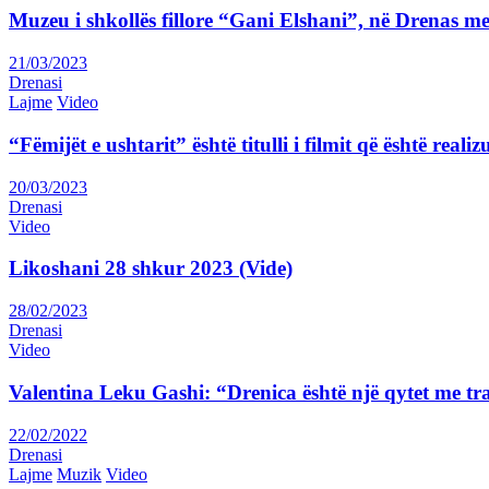
Muzeu i shkollës fillore “Gani Elshani”, në Drenas me
21/03/2023
Drenasi
Lajme
Video
“Fëmijët e ushtarit” është titulli i filmit që është rea
20/03/2023
Drenasi
Video
Likoshani 28 shkur 2023 (Vide)
28/02/2023
Drenasi
Video
Valentina Leku Gashi: “Drenica është një qytet me tr
22/02/2022
Drenasi
Lajme
Muzik
Video