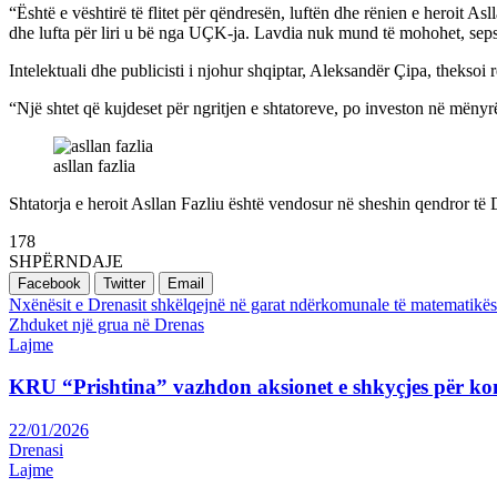
“Është e vështirë të flitet për qëndresën, luftën dhe rënien e heroit 
dhe lufta për liri u bë nga UÇK-ja. Lavdia nuk mund të mohohet, sepse 
Intelektuali dhe publicisti i njohur shqiptar, Aleksandër Çipa, theksoi 
“Një shtet që kujdeset për ngritjen e shtatoreve, po investon në mënyrë
asllan fazlia
Shtatorja e heroit Asllan Fazliu është vendosur në sheshin qendror të D
178
SHPËRNDAJE
Facebook
Twitter
Email
Post
Nxënësit e Drenasit shkëlqejnë në garat ndërkomunale të matematikës
Zhduket një grua në Drenas
navigation
Lajme
KRU “Prishtina” vazhdon aksionet e shkyçjes për ko
22/01/2026
Drenasi
Lajme