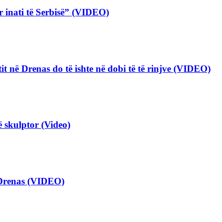
 inati të Serbisë” (VIDEO)
tit në Drenas do të ishte në dobi të të rinjve (VIDEO)
ë skulptor (Video)
 Drenas (VIDEO)