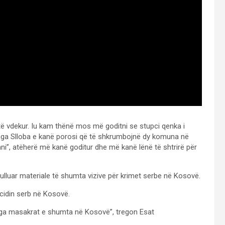
ë vdekur. Iu kam thënë mos më goditni se stupci qenka i
nga Slloba e kanë porosi që të shkrumbojnë dy komuna në
hni”, atëherë më kanë goditur dhe më kanë lënë të shtrirë për
mbulluar materiale të shumta vizive për krimet serbe në Kosovë.
cidin serb në Kosovë.
nga masakrat e shumta në Kosovë”, tregon Esat