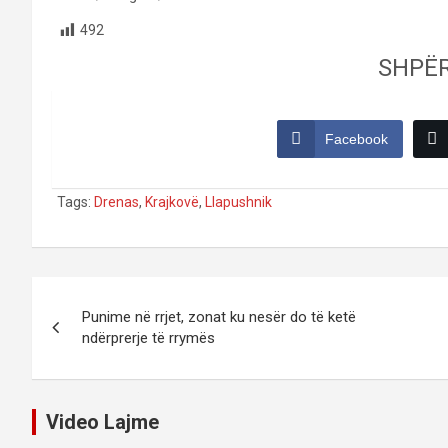
492
SHPË
Facebook
Tags:
Drenas
,
Krajkovë
,
Llapushnik
Post
Punime në rrjet, zonat ku nesër do të ketë
navigation
ndërprerje të rrymës
Video Lajme