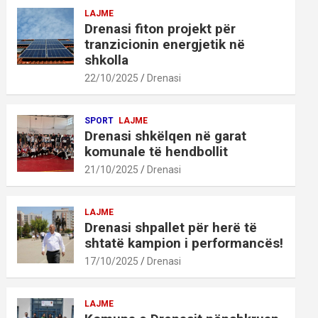
LAJME
Drenasi fiton projekt për
tranzicionin energjetik në
shkolla
22/10/2025
Drenasi
SPORT
LAJME
Drenasi shkëlqen në garat
komunale të hendbollit
21/10/2025
Drenasi
LAJME
Drenasi shpallet për herë të
shtatë kampion i performancës!
17/10/2025
Drenasi
LAJME