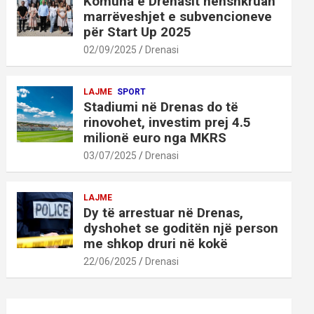
Komuna e Drenasit nënshkruan
marrëveshjet e subvencioneve
për Start Up 2025
02/09/2025
Drenasi
LAJME
SPORT
Stadiumi në Drenas do të
rinovohet, investim prej 4.5
milionë euro nga MKRS
03/07/2025
Drenasi
LAJME
Dy të arrestuar në Drenas,
dyshohet se goditën një person
me shkop druri në kokë
22/06/2025
Drenasi