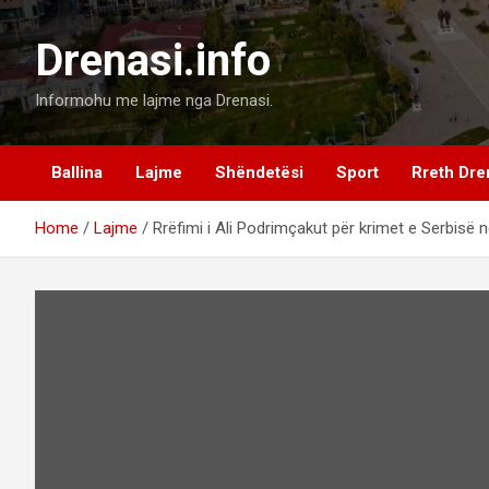
Skip
to
Drenasi.info
content
Informohu me lajme nga Drenasi.
Ballina
Lajme
Shëndetësi
Sport
Rreth Dre
Home
Lajme
Rrëfimi i Ali Podrimçakut për krimet e Serbisë 