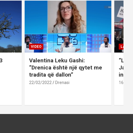
VIDEO
LAJME
3
Valentina Leku Gashi:
“Liri
“Drenica është një qytet me
Jaku
tradita që dallon”
inati
22/02/2022
Drenasi
16/02/