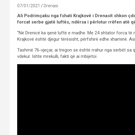
07/01/2021
Drenasi
Ali Podrimçaku nga fshati Krajkovë i Drenasit shkon çdo
forcat serbe gjatë luftës, ndërsa i përlotur rrëfen atë që 
“Në Drenicë ka qenë luftë e madhe. Me 24 shtator forca të
Krajkovë është djegur tërësisht, përfshirë edhe xhaminë. Asnj
Tashmë 76-vjeçar, ai tregon se është rrahur nga serbët sa q
vdekur. Ishte mrekulli, fakti që ai mbijetoi.