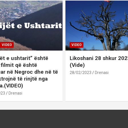
VIDEO
VIDEO
ët e ushtarit” është
Likoshani 28 shkur 202
 i filmit që është
(Vide)
uar në Negroc dhe në të
28/02/2023
Drenasi
ktrojnë të rinjtë nga
a.(VIDEO)
023
Drenasi