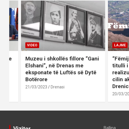
VIDEO
LAJME
et me
Muzeu i shkollës fillore “Gani
“Fëmij
 në
Elshani”, në Drenas me
titulli
eksponate të Luftës së Dytë
realiz
Botërore
cilin a
Drenic
21/03/2023
Drenasi
20/03/2
Vizitor
Ballina