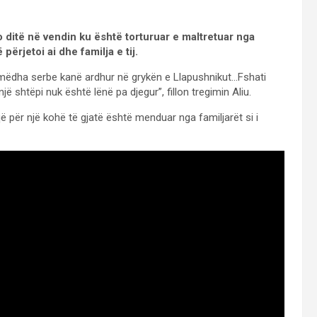
 ditë në vendin ku është torturuar e maltretuar nga
përjetoi ai dhe familja e tij.
 mëdha serbe kanë ardhur në grykën e Llapushnikut…Fshati
ë shtëpi nuk është lënë pa djegur”, fillon tregimin Aliu.
ë për një kohë të gjatë është menduar nga familjarët si i