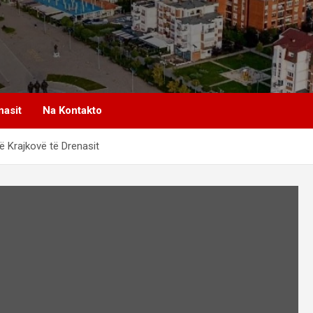
nasit
Na Kontakto
në Krajkovë të Drenasit