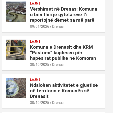
LAJME
Vërshimet në Drenas: Komuna
u bën thirrje qytetarëve t’i
raportojnë dëmet sa më parë
09/01/2026
Drenasi
LAJME
Komuna e Drenasit dhe KRM
“Pastrimi” kujdesen për
hapësirat publike në Komoran
30/10/2025
Drenasi
LAJME
Ndalohen aktivitetet e gjuetisë
në territorin e Komunës së
Drenasit
30/10/2025
Drenasi