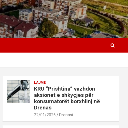
LAJME
KRU “Prishtina” vazhdon
aksionet e shkyçjes për
konsumatorët borxhlinj në
Drenas
22/01/2026
Drenasi