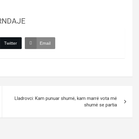
RNDAJE
Twitter
Email
Lladrovci: Kam punuar shumë, kam marrë vota më
shumë se partia