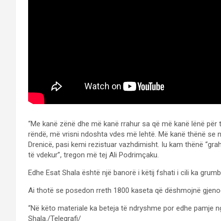
“Me kanë zënë dhe më kanë rrahur sa që më kanë lënë për t
rëndë, më vrisni ndoshta vdes më lehtë. Më kanë thënë se 
Drenicë, pasi kemi rezistuar vazhdimisht. Iu kam thënë “gra
të vdekur”, tregon më tej Ali Podrimçaku.
Edhe Esat Shala është një banorë i këtij fshati i cili ka gru
Ai thotë se posedon rreth 1800 kaseta që dëshmojnë gjeno
“Në këto materiale ka beteja të ndryshme por edhe pamje 
Shala./Telegrafi/