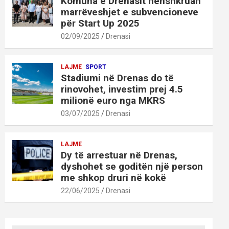
Komuna e Drenasit nënshkruan
marrëveshjet e subvencioneve
për Start Up 2025
02/09/2025
Drenasi
LAJME
SPORT
Stadiumi në Drenas do të
rinovohet, investim prej 4.5
milionë euro nga MKRS
03/07/2025
Drenasi
LAJME
Dy të arrestuar në Drenas,
dyshohet se goditën një person
me shkop druri në kokë
22/06/2025
Drenasi