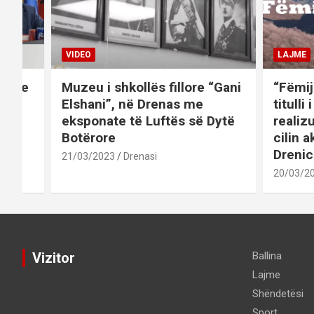
VIDEO
LAJME
et me
Muzeu i shkollës fillore “Gani
“Fëmij
 në
Elshani”, në Drenas me
titulli
eksponate të Luftës së Dytë
realiz
Botërore
cilin a
Drenic
21/03/2023
Drenasi
20/03/2
Vizitor
Ballina
Lajme
Shëndetësi
Sport