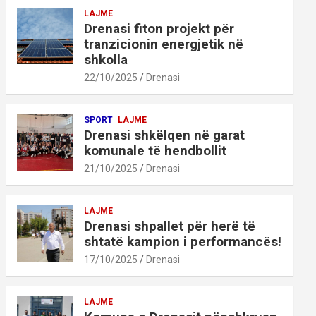
LAJME
Drenasi fiton projekt për
tranzicionin energjetik në
shkolla
22/10/2025
Drenasi
SPORT
LAJME
Drenasi shkëlqen në garat
komunale të hendbollit
21/10/2025
Drenasi
LAJME
Drenasi shpallet për herë të
shtatë kampion i performancës!
17/10/2025
Drenasi
LAJME