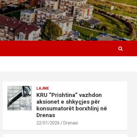
LAJME
KRU “Prishtina” vazhdon
aksionet e shkyçjes për
konsumatorët borxhlinj në
Drenas
22/01/2026
Drenasi