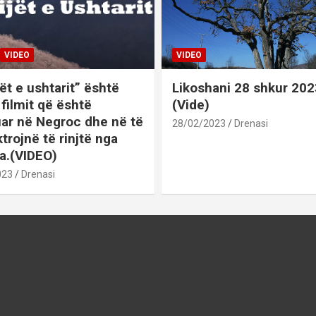
VIDEO
VIDEO
ët e ushtarit” është
Likoshani 28 shkur 202
 i filmit që është
(Vide)
uar në Negroc dhe në të
28/02/2023
Drenasi
ktrojnë të rinjtë nga
a.(VIDEO)
023
Drenasi