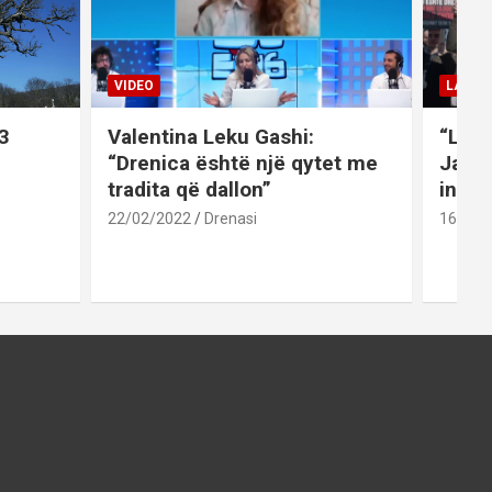
VIDEO
LAJME
3
Valentina Leku Gashi:
“Liri
“Drenica është një qytet me
Jaku
tradita që dallon”
inati
22/02/2022
Drenasi
16/02/