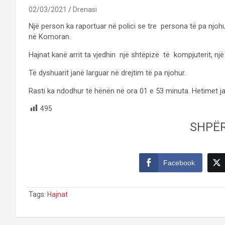
02/03/2021
Drenasi
Një person ka raportuar në polici se tre persona të pa njohur
në Komoran.
Hajnat kanë arrit ta vjedhin një shtëpizë të kompjuterit, një 
Të dyshuarit janë larguar në drejtim të pa njohur.
Rasti ka ndodhur të hënën në ora 01 e 53 minuta. Hetimet j
495
SHPË
Facebook
Tags:
Hajnat