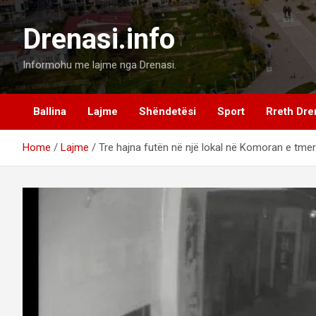
Skip
to
Drenasi.info
content
Informohu me lajme nga Drenasi.
Ballina
Lajme
Shëndetësi
Sport
Rreth Dre
Home
Lajme
Tre hajna futën në një lokal në Komoran e tmer