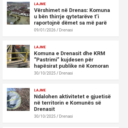
LAJME
Vërshimet në Drenas: Komuna
u bën thirrje qytetarëve t’i
raportojnë dëmet sa më parë
09/01/2026
Drenasi
LAJME
Komuna e Drenasit dhe KRM
“Pastrimi” kujdesen për
hapësirat publike në Komoran
30/10/2025
Drenasi
LAJME
Ndalohen aktivitetet e gjuetisë
në territorin e Komunës së
Drenasit
30/10/2025
Drenasi