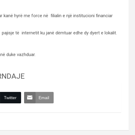
 kanë hyrë me force në filialin e një institucioni financiar
pajisje të internetit ku janë dëmtuar edhe dy dyert e lokalit.
anë duke vazhduar.
RNDAJE
Twitter
Email