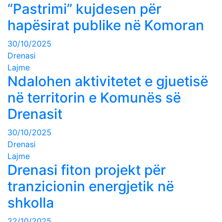
“Pastrimi” kujdesen për
hapësirat publike në Komoran
30/10/2025
Drenasi
Lajme
Ndalohen aktivitetet e gjuetisë
në territorin e Komunës së
Drenasit
30/10/2025
Drenasi
Lajme
Drenasi fiton projekt për
tranzicionin energjetik në
shkolla
22/10/2025