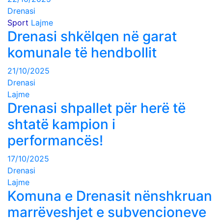
Drenasi
Sport
Lajme
Drenasi shkëlqen në garat
komunale të hendbollit
21/10/2025
Drenasi
Lajme
Drenasi shpallet për herë të
shtatë kampion i
performancës!
17/10/2025
Drenasi
Lajme
Komuna e Drenasit nënshkruan
marrëveshjet e subvencioneve