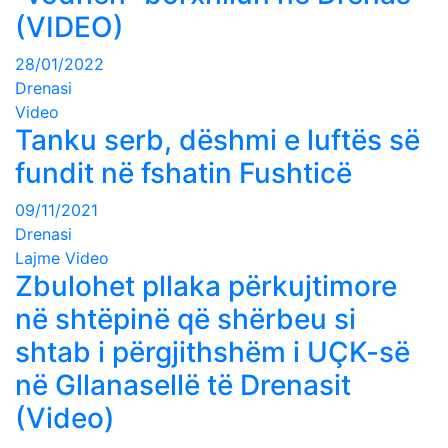
(VIDEO)
28/01/2022
Drenasi
Video
Tanku serb, dëshmi e luftës së
fundit në fshatin Fushticë
09/11/2021
Drenasi
Lajme
Video
Zbulohet pllaka përkujtimore
në shtëpinë që shërbeu si
shtab i përgjithshëm i UÇK-së
në Gllanasellë të Drenasit
(Video)