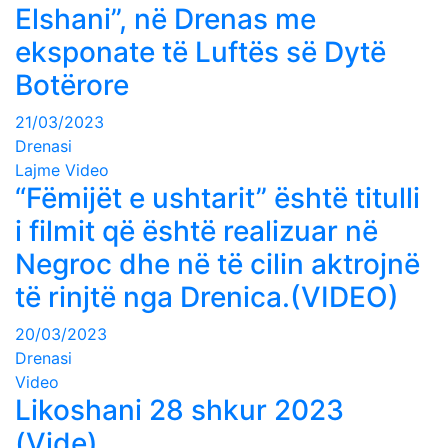
Elshani”, në Drenas me
eksponate të Luftës së Dytë
Botërore
21/03/2023
Drenasi
Lajme
Video
“Fëmijët e ushtarit” është titulli
i filmit që është realizuar në
Negroc dhe në të cilin aktrojnë
të rinjtë nga Drenica.(VIDEO)
20/03/2023
Drenasi
Video
Likoshani 28 shkur 2023
(Vide)