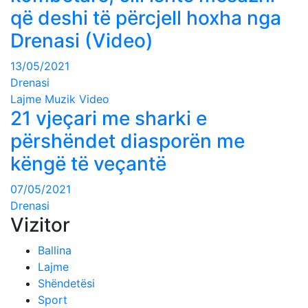
që deshi të përcjell hoxha nga
Drenasi (Video)
13/05/2021
Drenasi
Lajme
Muzik
Video
21 vjeçari me sharki e
përshëndet diasporën me
këngë të veçantë
07/05/2021
Drenasi
Vizitor
Ballina
Lajme
Shëndetësi
Sport