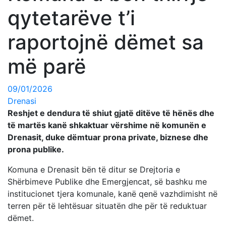
qytetarëve t’i
raportojnë dëmet sa
më parë
09/01/2026
Drenasi
Reshjet e dendura të shiut gjatë ditëve të hënës dhe
të martës kanë shkaktuar vërshime në komunën e
Drenasit, duke dëmtuar prona private, biznese dhe
prona publike.
Komuna e Drenasit bën të ditur se Drejtoria e
Shërbimeve Publike dhe Emergjencat, së bashku me
institucionet tjera komunale, kanë qenë vazhdimisht në
terren për të lehtësuar situatën dhe për të reduktuar
dëmet.