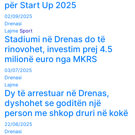
për Start Up 2025
02/09/2025
Drenasi
Lajme
Sport
Stadiumi në Drenas do të
rinovohet, investim prej 4.5
milionë euro nga MKRS
03/07/2025
Drenasi
Lajme
Dy të arrestuar në Drenas,
dyshohet se goditën një
person me shkop druri në kokë
22/06/2025
Drenasi