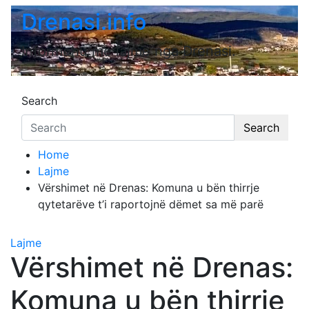
Skip
Drenasi.info
to
content
Informohu me lajme nga Drenasi.
Search
Search
Home
Lajme
Vërshimet në Drenas: Komuna u bën thirrje
qytetarëve t’i raportojnë dëmet sa më parë
Lajme
Vërshimet në Drenas:
Komuna u bën thirrje