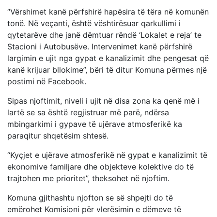
“Vërshimet kanë përfshirë hapësira të tëra në komunën
tonë. Në veçanti, është vështirësuar qarkullimi i
qytetarëve dhe janë dëmtuar rëndë ‘Lokalet e reja’ te
Stacioni i Autobusëve. Intervenimet kanë përfshirë
largimin e ujit nga gypat e kanalizimit dhe pengesat që
kanë krijuar bllokime”, bëri të ditur Komuna përmes një
postimi në Facebook.
Sipas njoftimit, niveli i ujit në disa zona ka qenë më i
lartë se sa është regjistruar më parë, ndërsa
mbingarkimi i gypave të ujërave atmosferikë ka
paraqitur shqetësim shtesë.
“Kyçjet e ujërave atmosferikë në gypat e kanalizimit të
ekonomive familjare dhe objekteve kolektive do të
trajtohen me prioritet”, theksohet në njoftim.
Komuna gjithashtu njofton se së shpejti do të
emërohet Komisioni për vlerësimin e dëmeve të