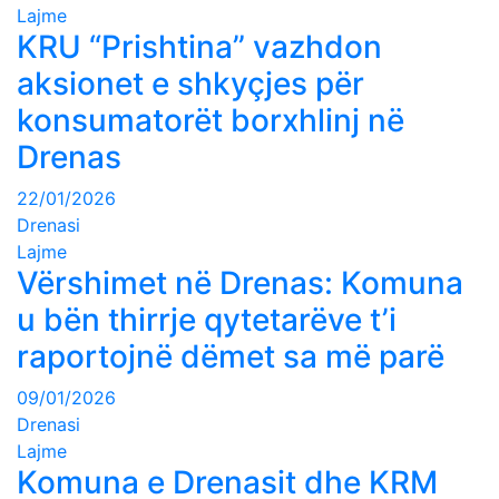
Lajme
KRU “Prishtina” vazhdon
aksionet e shkyçjes për
konsumatorët borxhlinj në
Drenas
22/01/2026
Drenasi
Lajme
Vërshimet në Drenas: Komuna
u bën thirrje qytetarëve t’i
raportojnë dëmet sa më parë
09/01/2026
Drenasi
Lajme
Komuna e Drenasit dhe KRM