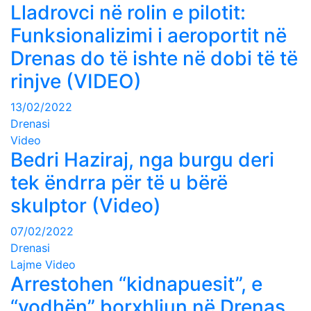
Lladrovci në rolin e pilotit:
Funksionalizimi i aeroportit në
Drenas do të ishte në dobi të të
rinjve (VIDEO)
13/02/2022
Drenasi
Video
Bedri Haziraj, nga burgu deri
tek ëndrra për të u bërë
skulptor (Video)
07/02/2022
Drenasi
Lajme
Video
Arrestohen “kidnapuesit”, e
“vodhën” borxhliun në Drenas