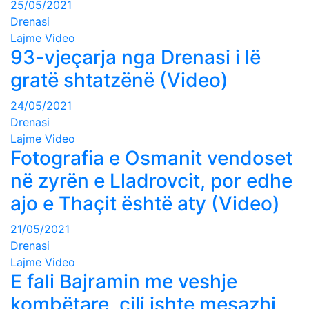
25/05/2021
Drenasi
Lajme
Video
93-vjeçarja nga Drenasi i lë
gratë shtatzënë (Video)
24/05/2021
Drenasi
Lajme
Video
Fotografia e Osmanit vendoset
në zyrën e Lladrovcit, por edhe
ajo e Thaçit është aty (Video)
21/05/2021
Drenasi
Lajme
Video
E fali Bajramin me veshje
kombëtare, cili ishte mesazhi