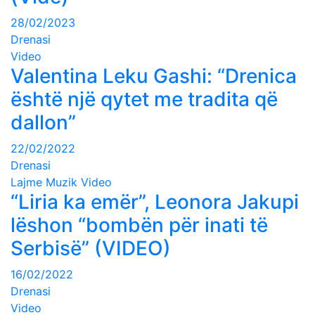
28/02/2023
Drenasi
Video
Valentina Leku Gashi: “Drenica
është një qytet me tradita që
dallon”
22/02/2022
Drenasi
Lajme
Muzik
Video
“Liria ka emër”, Leonora Jakupi
lëshon “bombën për inati të
Serbisë” (VIDEO)
16/02/2022
Drenasi
Video