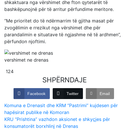
shkaktuara nga vërshimet dhe fton qytetarët të
bashkëpunojnë për të arritur përfundime meritore.
“Me prioritet do të ndërmarrim të gjitha masat për
zvogëlimin e rrezikut nga vërshimet dhe për
parandalimin e situatave të ngjashme në të ardhmen”,
përfundon njoftimi.
vershimet ne drenas
124
SHPËRNDAJE
Facebook
Twitter
Email
Post
Komuna e Drenasit dhe KRM “Pastrimi” kujdesen për
hapësirat publike në Komoran
navigation
KRU “Prishtina” vazhdon aksionet e shkyçjes për
konsumatorët borxhlinj në Drenas