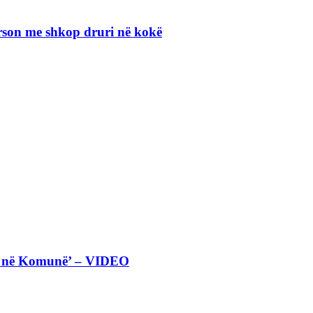
erson me shkop druri në kokë
eta në Komunë’ – VIDEO