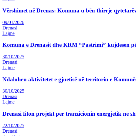
Vërshimet në Drenas: Komuna u bën thirrje qytetarëv
09/01/2026
Drenasi
Lajme
Komuna e Drenasit dhe KRM “Pastrimi” kujdesen pë
30/10/2025
Drenasi
Lajme
Ndalohen aktivitetet e gjuetisë në territorin e Komunë
30/10/2025
Drenasi
Lajme
Drenasi fiton projekt për tranzicionin energjetik në sh
22/10/2025
Drenasi