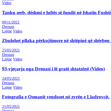
Video
Tanku serb, dëshmi e luftës së fundit në fshatin Fushti
09/11/2021
Drenasi
Lajme
Video
Zbulohet pllaka përkujtimore në shtëpinë që shërbeu s
25/05/2021
Drenasi
Lajme
Video
93-vjeçarja nga Drenasi i lë gratë shtatzënë (Video)
24/05/2021
Drenasi
Lajme
Video
Fotografia e Osmanit vendoset në zyrën e Lladrovcit, 
21/05/2021
Drenasi