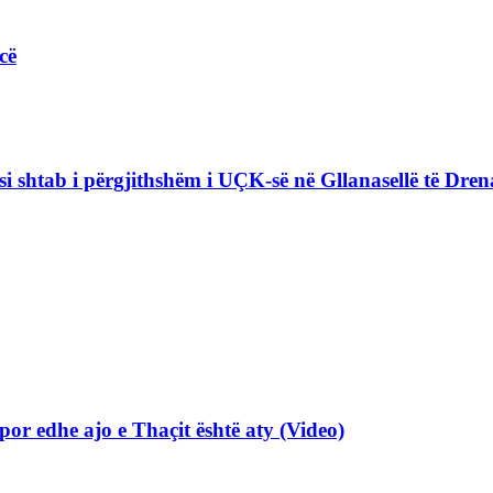
cë
i shtab i përgjithshëm i UÇK-së në Gllanasellë të Drena
por edhe ajo e Thaçit është aty (Video)