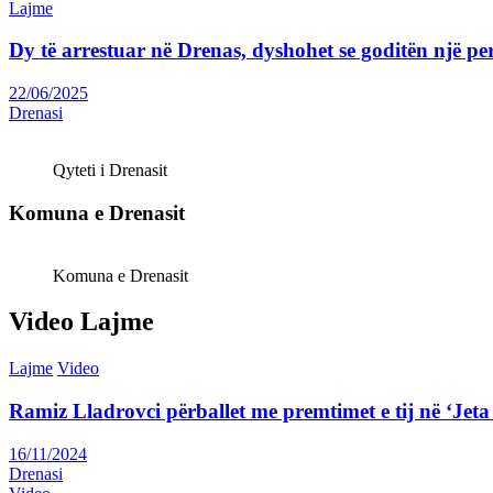
Lajme
Dy të arrestuar në Drenas, dyshohet se goditën një p
22/06/2025
Drenasi
Qyteti i Drenasit
Komuna e Drenasit
Komuna e Drenasit
Video Lajme
Lajme
Video
Ramiz Lladrovci përballet me premtimet e tij në ‘J
16/11/2024
Drenasi