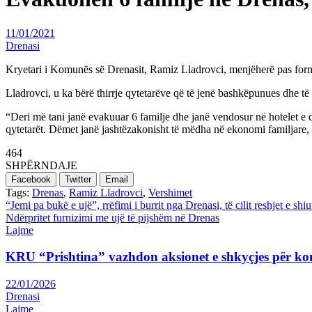
11/01/2021
Drenasi
Kryetari i Komunës së Drenasit, Ramiz Lladrovci, menjëherë pas formim
Lladrovci, u ka bërë thirrje qytetarëve që të jenë bashkëpunues dhe të 
“Deri më tani janë evakuuar 6 familje dhe janë vendosur në hotelet e qy
qytetarët. Dëmet janë jashtëzakonisht të mëdha në ekonomi familjare, 
464
SHPËRNDAJE
Facebook
Twitter
Email
Tags:
Drenas
,
Ramiz Lladrovci
,
Vershimet
Post
“Jemi pa bukë e ujë”, rrëfimi i burrit nga Drenasi, të cilit reshjet e shi
Ndërpritet furnizimi me ujë të pijshëm në Drenas
navigation
Lajme
KRU “Prishtina” vazhdon aksionet e shkyçjes për ko
22/01/2026
Drenasi
Lajme