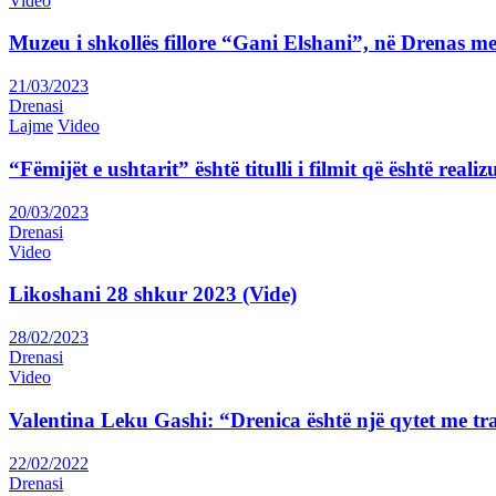
Video
Muzeu i shkollës fillore “Gani Elshani”, në Drenas me
21/03/2023
Drenasi
Lajme
Video
“Fëmijët e ushtarit” është titulli i filmit që është rea
20/03/2023
Drenasi
Video
Likoshani 28 shkur 2023 (Vide)
28/02/2023
Drenasi
Video
Valentina Leku Gashi: “Drenica është një qytet me tr
22/02/2022
Drenasi