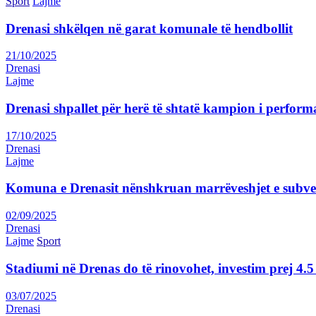
Sport
Lajme
Drenasi shkëlqen në garat komunale të hendbollit
21/10/2025
Drenasi
Lajme
Drenasi shpallet për herë të shtatë kampion i perform
17/10/2025
Drenasi
Lajme
Komuna e Drenasit nënshkruan marrëveshjet e subve
02/09/2025
Drenasi
Lajme
Sport
Stadiumi në Drenas do të rinovohet, investim prej 4
03/07/2025
Drenasi