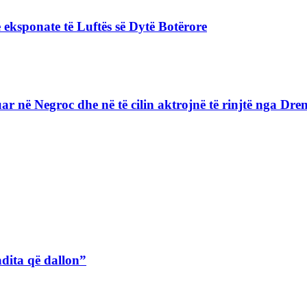
 eksponate të Luftës së Dytë Botërore
lizuar në Negroc dhe në të cilin aktrojnë të rinjtë nga D
adita që dallon”