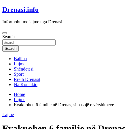
Skip
Drenasi.info
to
content
Informohu me lajme nga Drenasi.
Search
Search
Ballina
Lajme
Shëndetësi
Sport
Rreth Drenasit
Na Kontakto
Home
Lajme
Evakuohen 6 familje në Drenas, si pasojë e vërshimeve
Lajme
Evakuohen 6 familje në Drenas, 