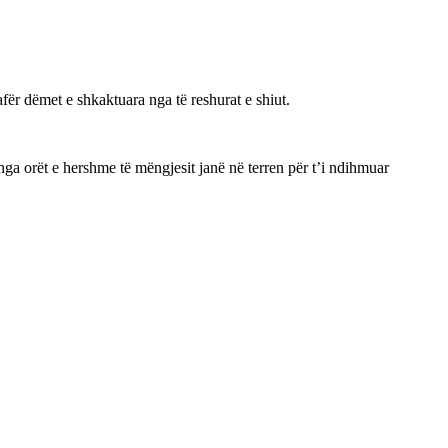
ër dëmet e shkaktuara nga të reshurat e shiut.
 nga orët e hershme të mëngjesit janë në terren për t’i ndihmuar