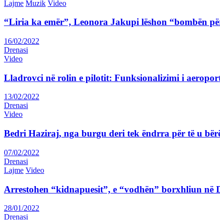
Lajme
Muzik
Video
“Liria ka emër”, Leonora Jakupi lëshon “bombën për
16/02/2022
Drenasi
Video
Lladrovci në rolin e pilotit: Funksionalizimi i aeropor
13/02/2022
Drenasi
Video
Bedri Haziraj, nga burgu deri tek ëndrra për të u bër
07/02/2022
Drenasi
Lajme
Video
Arrestohen “kidnapuesit”, e “vodhën” borxhliun në
28/01/2022
Drenasi