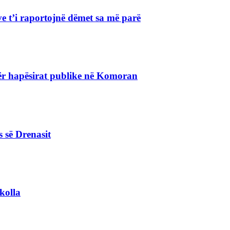
e t’i raportojnë dëmet sa më parë
r hapësirat publike në Komoran
s së Drenasit
kolla