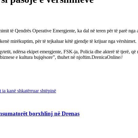
it të Qendrës Operative Emergjente, ka dal në teren për të parë nga af
kenë mirëkuptim, për të tejkaluar këtë gjendje të krijuar nga vërshimet.
tetit, ndërsa ekipet emergjente, FSK-ja, Policia dhe akterë të tjerë, që
biznese e kultura bujqësore”, thuhet në njoftim.DrenicaOnline//
ut ia kanë shkatërruar shtëpinë
nsumatorët borxhlinj në Drenas