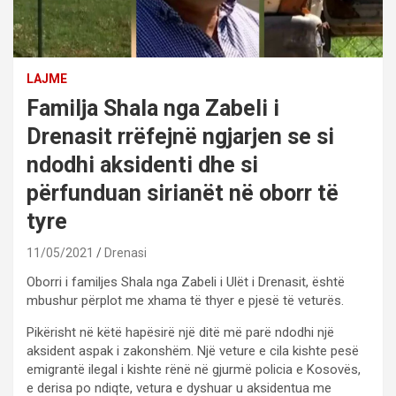
LAJME
Familja Shala nga Zabeli i
Drenasit rrëfejnë ngjarjen se si
ndodhi aksidenti dhe si
përfunduan sirianët në oborr të
tyre
11/05/2021
Drenasi
Oborri i familjes Shala nga Zabeli i Ulët i Drenasit, është
mbushur përplot me xhama të thyer e pjesë të veturës.
Pikërisht në këtë hapësirë një ditë më parë ndodhi një
aksident aspak i zakonshëm. Një veture e cila kishte pesë
emigrantë ilegal i kishte rënë në gjurmë policia e Kosovës,
e derisa po ndiqte, vetura e dyshuar u aksidentua me