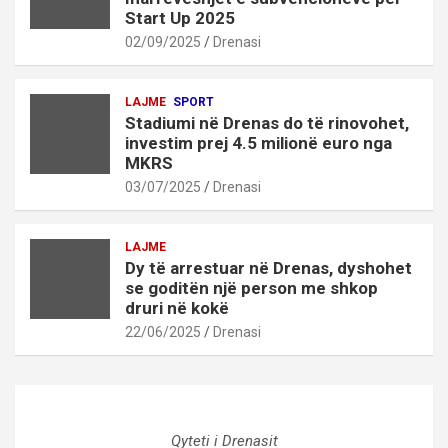
Start Up 2025
02/09/2025
Drenasi
LAJME
SPORT
Stadiumi në Drenas do të rinovohet,
investim prej 4.5 milionë euro nga
MKRS
03/07/2025
Drenasi
LAJME
Dy të arrestuar në Drenas, dyshohet
se goditën një person me shkop
druri në kokë
22/06/2025
Drenasi
Qyteti i Drenasit