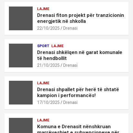
LAJME
Drenasi fiton projekt për tranzicionin
energjetik në shkolla
22/10/2025
Drenasi
SPORT
LAJME
Drenasi shkëlqen në garat komunale
të hendbollit
21/10/2025
Drenasi
LAJME
Drenasi shpallet për herë të shtatë
kampion i performancës!
17/10/2025
Drenasi
LAJME
Komuna e Drenasit nënshkruan
marrëveshjet e subvencioneve për