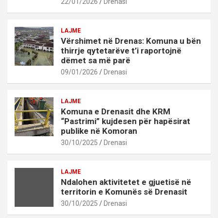
22/01/2026
Drenasi
LAJME
Vërshimet në Drenas: Komuna u bën
thirrje qytetarëve t’i raportojnë
dëmet sa më parë
09/01/2026
Drenasi
LAJME
Komuna e Drenasit dhe KRM
“Pastrimi” kujdesen për hapësirat
publike në Komoran
30/10/2025
Drenasi
LAJME
Ndalohen aktivitetet e gjuetisë në
territorin e Komunës së Drenasit
30/10/2025
Drenasi