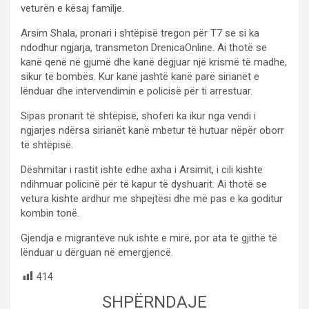
veturën e kësaj familje.
Arsim Shala, pronari i shtëpisë tregon për T7 se si ka
ndodhur ngjarja, transmeton DrenicaOnline. Ai thotë se
kanë qenë në gjumë dhe kanë dëgjuar një krismë të madhe,
sikur të bombës. Kur kanë jashtë kanë parë sirianët e
lënduar dhe intervendimin e policisë për ti arrestuar.
Sipas pronarit të shtëpisë, shoferi ka ikur nga vendi i
ngjarjes ndërsa sirianët kanë mbetur të hutuar nëpër oborr
të shtëpisë.
Dëshmitar i rastit ishte edhe axha i Arsimit, i cili kishte
ndihmuar policinë për të kapur të dyshuarit. Ai thotë se
vetura kishte ardhur me shpejtësi dhe më pas e ka goditur
kombin tonë.
Gjendja e migrantëve nuk ishte e mirë, por ata të gjithë të
lënduar u dërguan në emergjencë.
414
SHPËRNDAJE