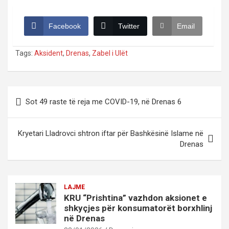
Facebook
Twitter
Email
Tags:
Aksident
,
Drenas
,
Zabel i Ulët
Post
Sot 49 raste të reja me COVID-19, në Drenas 6
navigation
Kryetari Lladrovci shtron iftar për Bashkësinë Islame në
Drenas
LAJME
KRU “Prishtina” vazhdon aksionet e
shkyçjes për konsumatorët borxhlinj
në Drenas