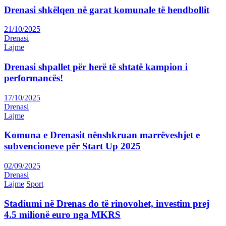
Drenasi shkëlqen në garat komunale të hendbollit
21/10/2025
Drenasi
Lajme
Drenasi shpallet për herë të shtatë kampion i
performancës!
17/10/2025
Drenasi
Lajme
Komuna e Drenasit nënshkruan marrëveshjet e
subvencioneve për Start Up 2025
02/09/2025
Drenasi
Lajme
Sport
Stadiumi në Drenas do të rinovohet, investim prej
4.5 milionë euro nga MKRS