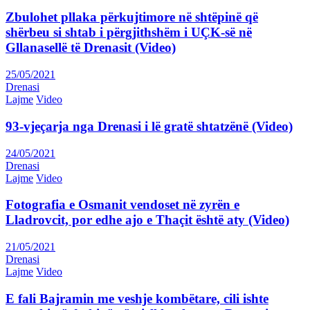
Zbulohet pllaka përkujtimore në shtëpinë që
shërbeu si shtab i përgjithshëm i UÇK-së në
Gllanasellë të Drenasit (Video)
25/05/2021
Drenasi
Lajme
Video
93-vjeçarja nga Drenasi i lë gratë shtatzënë (Video)
24/05/2021
Drenasi
Lajme
Video
Fotografia e Osmanit vendoset në zyrën e
Lladrovcit, por edhe ajo e Thaçit është aty (Video)
21/05/2021
Drenasi
Lajme
Video
E fali Bajramin me veshje kombëtare, cili ishte