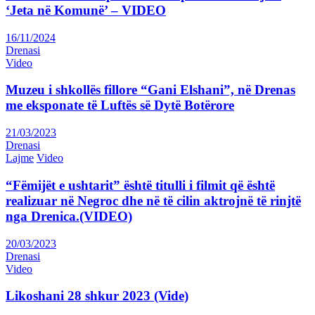
‘Jeta në Komunë’ – VIDEO
16/11/2024
Drenasi
Video
Muzeu i shkollës fillore “Gani Elshani”, në Drenas
me eksponate të Luftës së Dytë Botërore
21/03/2023
Drenasi
Lajme
Video
“Fëmijët e ushtarit” është titulli i filmit që është
realizuar në Negroc dhe në të cilin aktrojnë të rinjtë
nga Drenica.(VIDEO)
20/03/2023
Drenasi
Video
Likoshani 28 shkur 2023 (Vide)