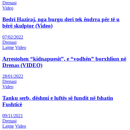
Drenasi
Video
Bedri Haziraj, nga burgu deri tek ëndrra për të u
bërë skulptor (Video)
07/02/2022
Drenasi
Lajme
Video
Arrestohen “kidnapuesit”, e “vodhën” borxhliun në
Drenas (VIDEO)
28/01/2022
Drenasi
Video
Tanku serb, dëshmi e luftës së fundit në fshatin
Fushticë
09/11/2021
Drenasi
Lajme
Video