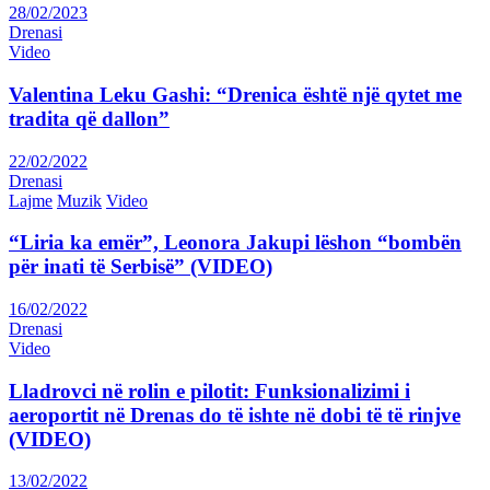
28/02/2023
Drenasi
Video
Valentina Leku Gashi: “Drenica është një qytet me
tradita që dallon”
22/02/2022
Drenasi
Lajme
Muzik
Video
“Liria ka emër”, Leonora Jakupi lëshon “bombën
për inati të Serbisë” (VIDEO)
16/02/2022
Drenasi
Video
Lladrovci në rolin e pilotit: Funksionalizimi i
aeroportit në Drenas do të ishte në dobi të të rinjve
(VIDEO)
13/02/2022