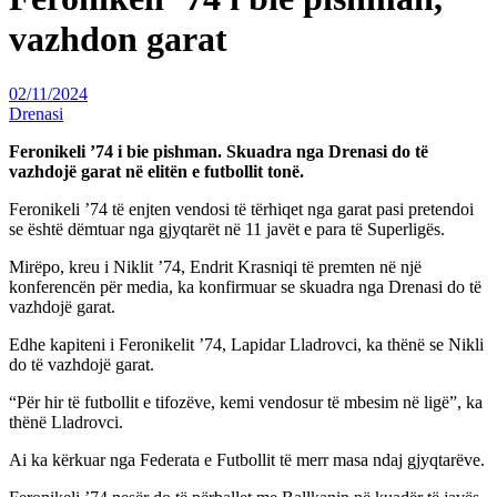
vazhdon garat
02/11/2024
Drenasi
Feronikeli ’74 i bie pishman. Skuadra nga Drenasi do të
vazhdojë garat në elitën e futbollit tonë.
Feronikeli ’74 të enjten vendosi të tërhiqet nga garat pasi pretendoi
se është dëmtuar nga gjyqtarët në 11 javët e para të Superligës.
Mirëpo, kreu i Niklit ’74, Endrit Krasniqi të premten në një
konferencën për media, ka konfirmuar se skuadra nga Drenasi do të
vazhdojë garat.
Edhe kapiteni i Feronikelit ’74, Lapidar Lladrovci, ka thënë se Nikli
do të vazhdojë garat.
“Për hir të futbollit e tifozëve, kemi vendosur të mbesim në ligë”, ka
thënë Lladrovci.
Ai ka kërkuar nga Federata e Futbollit të merr masa ndaj gjyqtarëve.