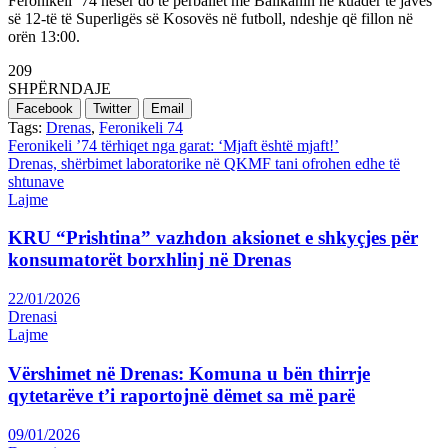
Feronikeli ’74 nesër do të përballet me Ballkanin në kuadër të javës
së 12-të të Superligës së Kosovës në futboll, ndeshje që fillon në
orën 13:00.
209
SHPËRNDAJE
Facebook
Twitter
Email
Tags:
Drenas
,
Feronikeli 74
Post
Feronikeli ’74 tërhiqet nga garat: ‘Mjaft është mjaft!’
Drenas, shërbimet laboratorike në QKMF tani ofrohen edhe të
navigation
shtunave
Lajme
KRU “Prishtina” vazhdon aksionet e shkyçjes për
konsumatorët borxhlinj në Drenas
22/01/2026
Drenasi
Lajme
Vërshimet në Drenas: Komuna u bën thirrje
qytetarëve t’i raportojnë dëmet sa më parë
09/01/2026