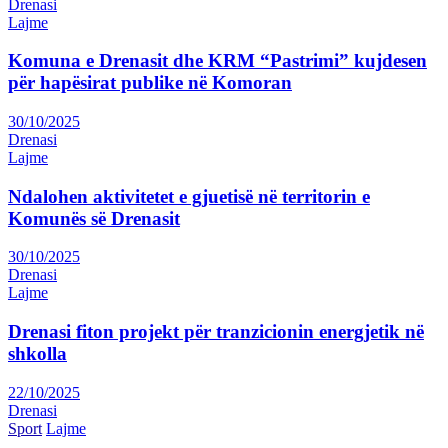
Drenasi
Lajme
Komuna e Drenasit dhe KRM “Pastrimi” kujdesen
për hapësirat publike në Komoran
30/10/2025
Drenasi
Lajme
Ndalohen aktivitetet e gjuetisë në territorin e
Komunës së Drenasit
30/10/2025
Drenasi
Lajme
Drenasi fiton projekt për tranzicionin energjetik në
shkolla
22/10/2025
Drenasi
Sport
Lajme