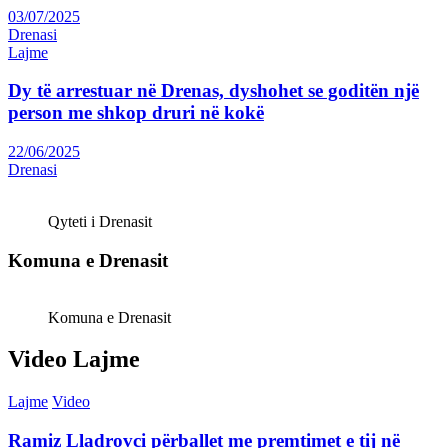
03/07/2025
Drenasi
Lajme
Dy të arrestuar në Drenas, dyshohet se goditën një
person me shkop druri në kokë
22/06/2025
Drenasi
Qyteti i Drenasit
Komuna e Drenasit
Komuna e Drenasit
Video Lajme
Lajme
Video
Ramiz Lladrovci përballet me premtimet e tij në