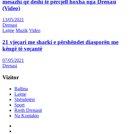
mesazhi që deshi të përcjell hoxha nga Drenasi
(Video)
13/05/2021
Drenasi
Lajme
Muzik
Video
21 vjeçari me sharki e përshëndet diasporën me
këngë të veçantë
07/05/2021
Drenasi
Vizitor
Ballina
Lajme
Shëndetësi
Sport
Rreth Drenasit
Na Kontakto