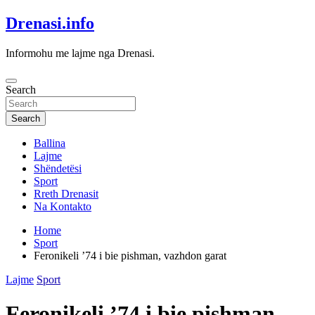
Skip
Drenasi.info
to
content
Informohu me lajme nga Drenasi.
Search
Search
Ballina
Lajme
Shëndetësi
Sport
Rreth Drenasit
Na Kontakto
Home
Sport
Feronikeli ’74 i bie pishman, vazhdon garat
Lajme
Sport
Feronikeli ’74 i bie pishman,