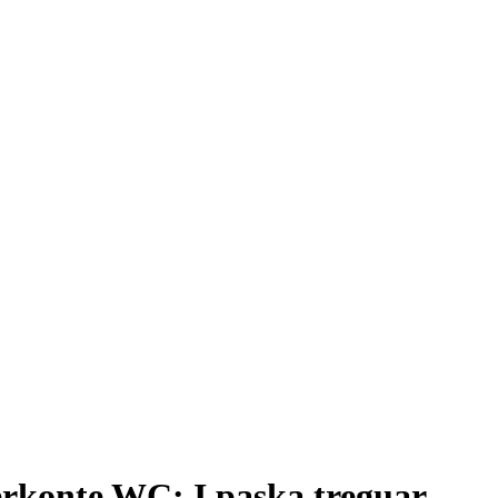
kërkonte WC: I paska treguar