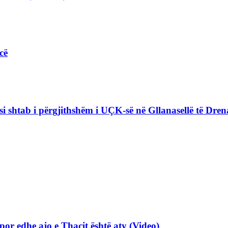
cë
i shtab i përgjithshëm i UÇK-së në Gllanasellë të Drena
por edhe ajo e Thaçit është aty (Video)