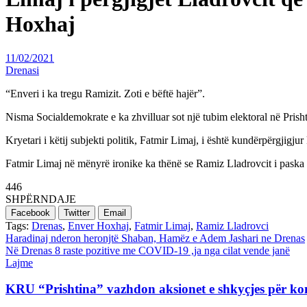
Hoxhaj
11/02/2021
Drenasi
“Enveri i ka tregu Ramizit. Zoti e bëftë hajër”.
Nisma Socialdemokrate e ka zhvilluar sot një tubim elektoral në Prisht
Kryetari i këtij subjekti politik, Fatmir Limaj, i është kundërpërgjigju
Fatmir Limaj në mënyrë ironike ka thënë se Ramiz Lladrovcit i paska 
446
SHPËRNDAJE
Facebook
Twitter
Email
Tags:
Drenas
,
Enver Hoxhaj
,
Fatmir Limaj
,
Ramiz Lladrovci
Post
Haradinaj nderon heronjtë Shaban, Hamëz e Adem Jashari ne Drenas
Në Drenas 8 raste pozitive me COVID-19 ,ja nga cilat vende janë
navigation
Lajme
KRU “Prishtina” vazhdon aksionet e shkyçjes për ko