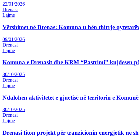
22/01/2026
Drenasi
Lajme
Vërshimet në Drenas: Komuna u bën thirrje qytetarëv
09/01/2026
Drenasi
Lajme
Komuna e Drenasit dhe KRM “Pastrimi” kujdesen pë
30/10/2025
Drenasi
Lajme
Ndalohen aktivitetet e gjuetisë në territorin e Komunë
30/10/2025
Drenasi
Lajme
Drenasi fiton projekt për tranzicionin energjetik në sh