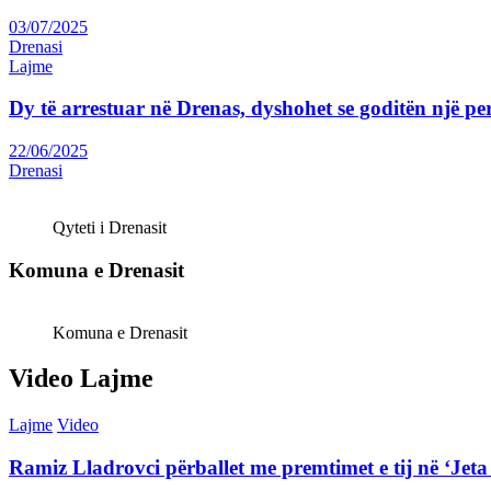
03/07/2025
Drenasi
Lajme
Dy të arrestuar në Drenas, dyshohet se goditën një p
22/06/2025
Drenasi
Qyteti i Drenasit
Komuna e Drenasit
Komuna e Drenasit
Video Lajme
Lajme
Video
Ramiz Lladrovci përballet me premtimet e tij në ‘J