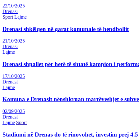
22/10/2025
Drenasi
Sport
Lajme
Drenasi shkëlqen në garat komunale të hendbollit
21/10/2025
Drenasi
Lajme
Drenasi shpallet për herë të shtatë kampion i perform
17/10/2025
Drenasi
Lajme
Komuna e Drenasit nënshkruan marrëveshjet e subve
02/09/2025
Drenasi
Lajme
Sport
Stadiumi në Drenas do të rinovohet, investim prej 4