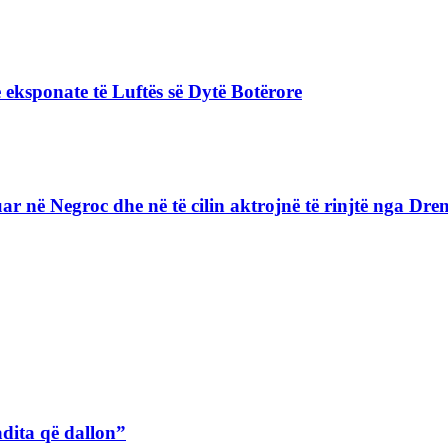
 eksponate të Luftës së Dytë Botërore
lizuar në Negroc dhe në të cilin aktrojnë të rinjtë nga D
adita që dallon”