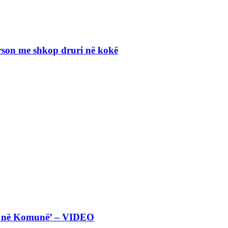
erson me shkop druri në kokë
eta në Komunë’ – VIDEO