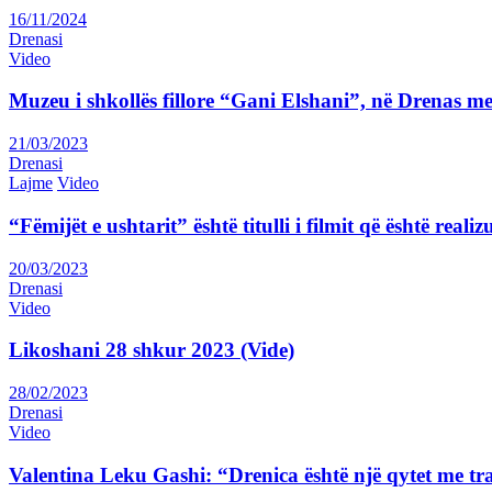
16/11/2024
Drenasi
Video
Muzeu i shkollës fillore “Gani Elshani”, në Drenas me
21/03/2023
Drenasi
Lajme
Video
“Fëmijët e ushtarit” është titulli i filmit që është rea
20/03/2023
Drenasi
Video
Likoshani 28 shkur 2023 (Vide)
28/02/2023
Drenasi
Video
Valentina Leku Gashi: “Drenica është një qytet me tr