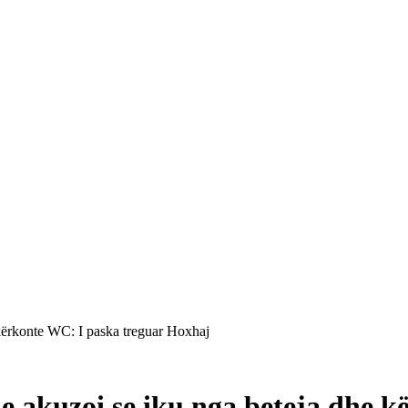
e kërkonte WC: I paska treguar Hoxhaj
ë e akuzoi se iku nga beteja dhe 