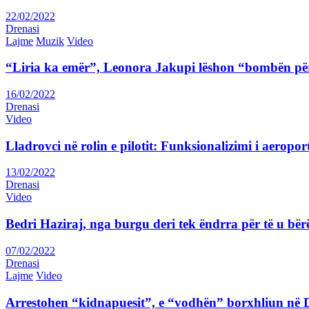
22/02/2022
Drenasi
Lajme
Muzik
Video
“Liria ka emër”, Leonora Jakupi lëshon “bombën për
16/02/2022
Drenasi
Video
Lladrovci në rolin e pilotit: Funksionalizimi i aeropor
13/02/2022
Drenasi
Video
Bedri Haziraj, nga burgu deri tek ëndrra për të u bër
07/02/2022
Drenasi
Lajme
Video
Arrestohen “kidnapuesit”, e “vodhën” borxhliun në