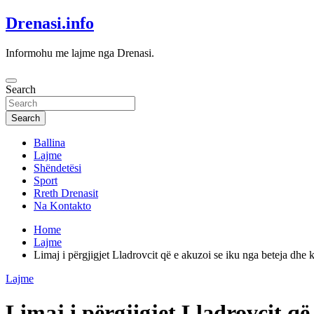
Skip
Drenasi.info
to
content
Informohu me lajme nga Drenasi.
Search
Search
Ballina
Lajme
Shëndetësi
Sport
Rreth Drenasit
Na Kontakto
Home
Lajme
Limaj i përgjigjet Lladrovcit që e akuzoi se iku nga beteja dh
Lajme
Limaj i përgjigjet Lladrovcit q