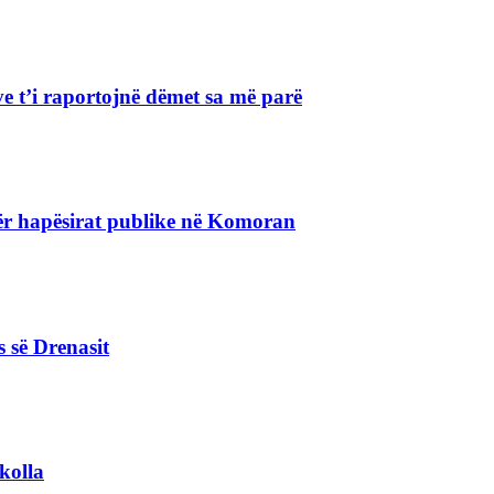
e t’i raportojnë dëmet sa më parë
r hapësirat publike në Komoran
s së Drenasit
kolla