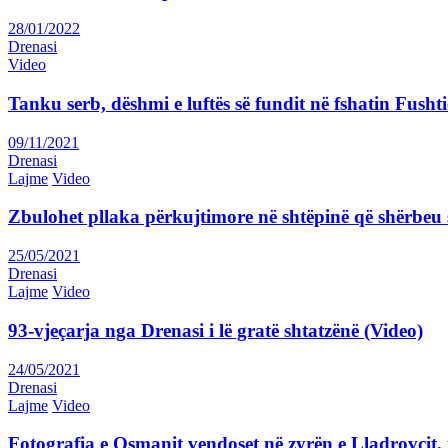
28/01/2022
Drenasi
Video
Tanku serb, dëshmi e luftës së fundit në fshatin Fushti
09/11/2021
Drenasi
Lajme
Video
Zbulohet pllaka përkujtimore në shtëpinë që shërbeu s
25/05/2021
Drenasi
Lajme
Video
93-vjeçarja nga Drenasi i lë gratë shtatzënë (Video)
24/05/2021
Drenasi
Lajme
Video
Fotografia e Osmanit vendoset në zyrën e Lladrovcit, 