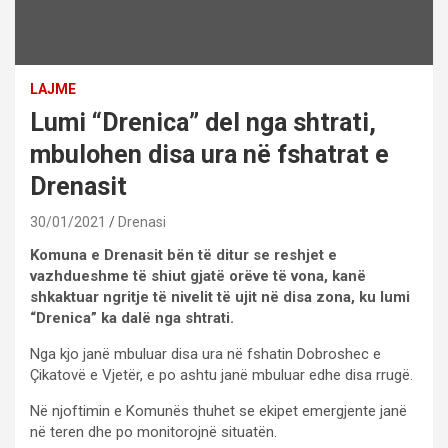
LAJME
Lumi “Drenica” del nga shtrati,
mbulohen disa ura në fshatrat e
Drenasit
30/01/2021
Drenasi
Komuna e Drenasit bën të ditur se reshjet e
vazhdueshme të shiut gjatë orëve të vona, kanë
shkaktuar ngritje të nivelit të ujit në disa zona, ku lumi
“Drenica” ka dalë nga shtrati.
Nga kjo janë mbuluar disa ura në fshatin Dobroshec e
Çikatovë e Vjetër, e po ashtu janë mbuluar edhe disa rrugë.
Në njoftimin e Komunës thuhet se ekipet emergjente janë
në teren dhe po monitorojnë situatën.