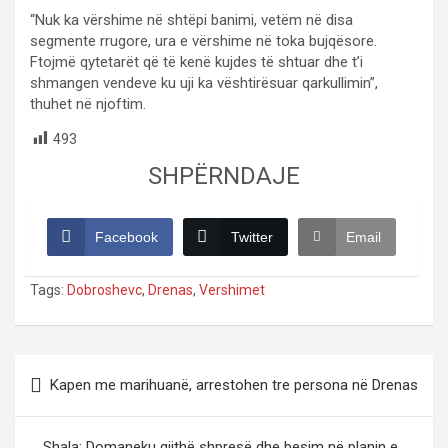
“Nuk ka vërshime në shtëpi banimi, vetëm në disa
segmente rrugore, ura e vërshime në toka bujqësore.
Ftojmë qytetarët që të kenë kujdes të shtuar dhe t’i
shmangen vendeve ku uji ka vështirësuar qarkullimin”,
thuhet në njoftim.
493
SHPËRNDAJE
Facebook
Twitter
Email
Tags:
Dobroshevc
,
Drenas
,
Vershimet
Post
Kapen me marihuanë, arrestohen tre persona në Drenas
navigation
Shala: Domaneku gjithë shpresë dhe besim në planin e