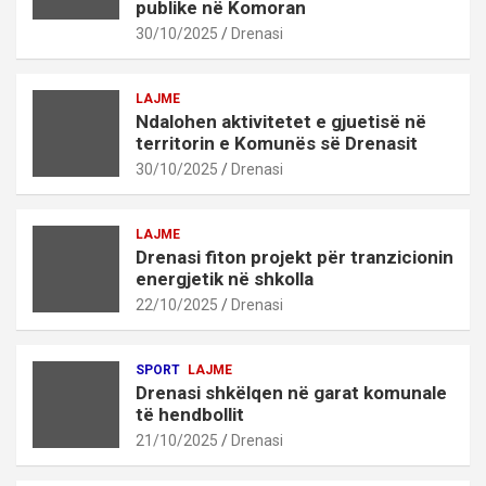
publike në Komoran
30/10/2025
Drenasi
LAJME
Ndalohen aktivitetet e gjuetisë në
territorin e Komunës së Drenasit
30/10/2025
Drenasi
LAJME
Drenasi fiton projekt për tranzicionin
energjetik në shkolla
22/10/2025
Drenasi
SPORT
LAJME
Drenasi shkëlqen në garat komunale
të hendbollit
21/10/2025
Drenasi