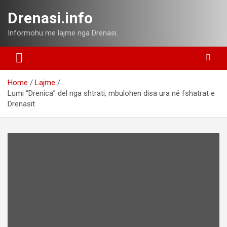
Skip
Drenasi.info
to
content
Informohu me lajme nga Drenasi.
Home
Lajme
Lumi “Drenica” del nga shtrati, mbulohen disa ura në fshatrat e
Drenasit