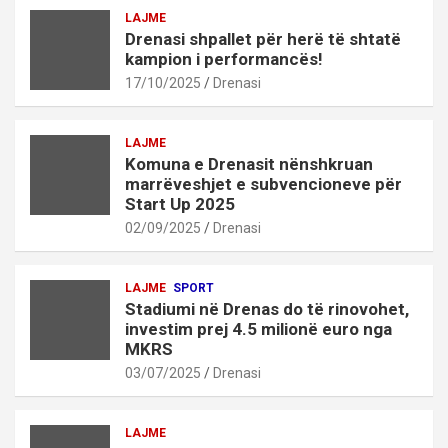
LAJME
Drenasi shpallet për herë të shtatë
kampion i performancës!
17/10/2025
Drenasi
LAJME
Komuna e Drenasit nënshkruan
marrëveshjet e subvencioneve për
Start Up 2025
02/09/2025
Drenasi
LAJME
SPORT
Stadiumi në Drenas do të rinovohet,
investim prej 4.5 milionë euro nga
MKRS
03/07/2025
Drenasi
LAJME