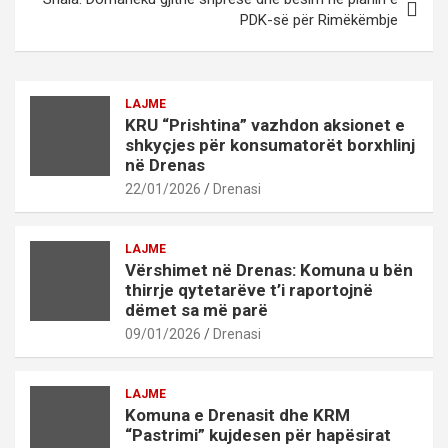
PDK-së për Rimëkëmbje
LAJME
KRU “Prishtina” vazhdon aksionet e
shkyçjes për konsumatorët borxhlinj
në Drenas
22/01/2026
Drenasi
LAJME
Vërshimet në Drenas: Komuna u bën
thirrje qytetarëve t’i raportojnë
dëmet sa më parë
09/01/2026
Drenasi
LAJME
Komuna e Drenasit dhe KRM
“Pastrimi” kujdesen për hapësirat