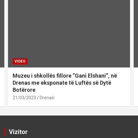
VIDEO
Muzeu i shkollës fillore “Gani Elshani”, në
Drenas me eksponate të Luftës së Dytë
Botërore
21/03/2023
Drenasi
Vizitor