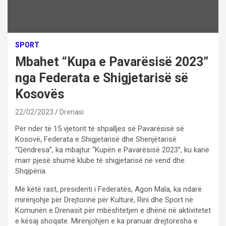
SPORT
Mbahet “Kupa e Pavarësisë 2023”
nga Federata e Shigjetarisë së
Kosovës
22/02/2023
Drenasi
Për nder të 15 vjetorit të shpalljes së Pavarësisë së
Kosovë, Federata e Shigjetarisë dhe Shenjëtarisë
“Qëndresa”, ka mbajtur “Kupën e Pavarësisë 2023”, ku kanë
marr pjesë shumë klube të shigjetarisë në vend dhe
Shqipëria.
Më këtë rast, presidenti i Federatës, Agon Mala, ka ndarë
mirënjohje për Drejtorinë për Kulturë, Rini dhe Sport në
Komunën e Drenasit për mbështetjen e dhënë në aktivitetet
e kësaj shoqate. Mirënjohjen e ka pranuar drejtoresha e