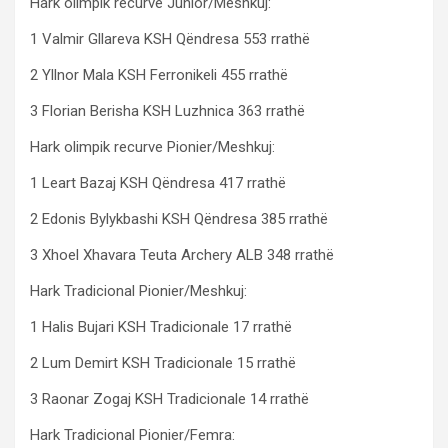
Hark olimpik recurve Junior/Meshkuj:
1 Valmir Gllareva KSH Qëndresa 553 rrathë
2 Yllnor Mala KSH Ferronikeli 455 rrathë
3 Florian Berisha KSH Luzhnica 363 rrathë
Hark olimpik recurve Pionier/Meshkuj:
1 Leart Bazaj KSH Qëndresa 417 rrathë
2 Edonis Bylykbashi KSH Qëndresa 385 rrathë
3 Xhoel Xhavara Teuta Archery ALB 348 rrathë
Hark Tradicional Pionier/Meshkuj:
1 Halis Bujari KSH Tradicionale 17 rrathë
2 Lum Demirt KSH Tradicionale 15 rrathë
3 Raonar Zogaj KSH Tradicionale 14 rrathë
Hark Tradicional Pionier/Femra: