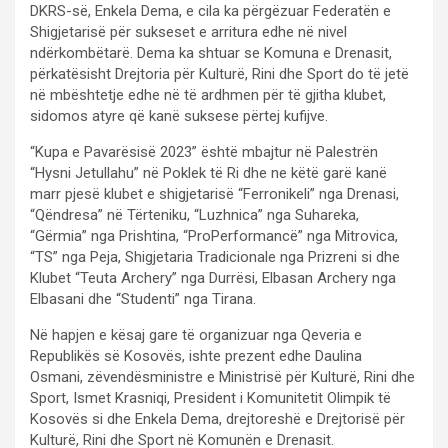
DKRS-së, Enkela Dema, e cila ka përgëzuar Federatën e
Shigjetarisë për sukseset e arritura edhe në nivel
ndërkombëtarë. Dema ka shtuar se Komuna e Drenasit,
përkatësisht Drejtoria për Kulturë, Rini dhe Sport do të jetë
në mbështetje edhe në të ardhmen për të gjitha klubet,
sidomos atyre që kanë suksese përtej kufijve.
“Kupa e Pavarësisë 2023” është mbajtur në Palestrën
“Hysni Jetullahu” në Poklek të Ri dhe ne këtë garë kanë
marr pjesë klubet e shigjetarisë “Ferronikeli” nga Drenasi,
“Qëndresa” në Tërteniku, “Luzhnica” nga Suhareka,
“Gërmia” nga Prishtina, “ProPerformancë” nga Mitrovica,
“TS” nga Peja, Shigjetaria Tradicionale nga Prizreni si dhe
Klubet “Teuta Archery” nga Durrësi, Elbasan Archery nga
Elbasani dhe “Studenti” nga Tirana.
Në hapjen e kësaj gare të organizuar nga Qeveria e
Republikës së Kosovës, ishte prezent edhe Daulina
Osmani, zëvendësministre e Ministrisë për Kulturë, Rini dhe
Sport, Ismet Krasniqi, President i Komunitetit Olimpik të
Kosovës si dhe Enkela Dema, drejtoreshë e Drejtorisë për
Kulturë, Rini dhe Sport në Komunën e Drenasit.