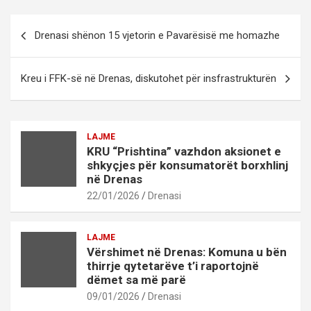
Post
Drenasi shënon 15 vjetorin e Pavarësisë me homazhe
navigation
Kreu i FFK-së në Drenas, diskutohet për insfrastrukturën
LAJME
KRU “Prishtina” vazhdon aksionet e
shkyçjes për konsumatorët borxhlinj
në Drenas
22/01/2026
Drenasi
LAJME
Vërshimet në Drenas: Komuna u bën
thirrje qytetarëve t’i raportojnë
dëmet sa më parë
09/01/2026
Drenasi