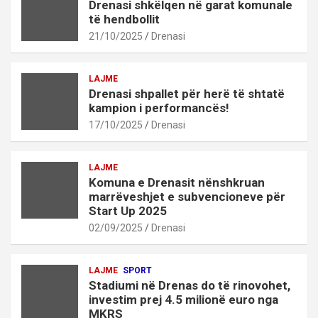
Drenasi shkëlqen në garat komunale
të hendbollit
21/10/2025
Drenasi
LAJME
Drenasi shpallet për herë të shtatë
kampion i performancës!
17/10/2025
Drenasi
LAJME
Komuna e Drenasit nënshkruan
marrëveshjet e subvencioneve për
Start Up 2025
02/09/2025
Drenasi
LAJME
SPORT
Stadiumi në Drenas do të rinovohet,
investim prej 4.5 milionë euro nga
MKRS