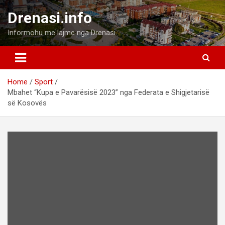
Skip
Drenasi.info
to
content
Informohu me lajme nga Drenasi.
Home
Sport
Mbahet “Kupa e Pavarësisë 2023” nga Federata e Shigjetarisë
së Kosovës