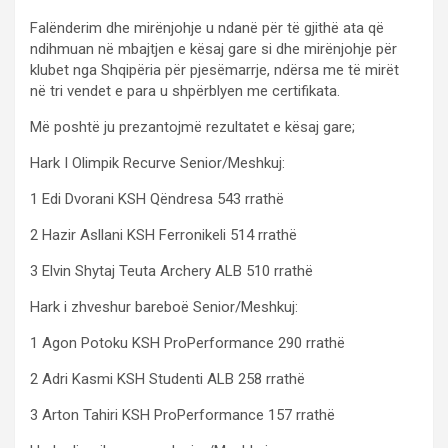
Falënderim dhe mirënjohje u ndanë për të gjithë ata që
ndihmuan në mbajtjen e kësaj gare si dhe mirënjohje për
klubet nga Shqipëria për pjesëmarrje, ndërsa me të mirët
në tri vendet e para u shpërblyen me certifikata.
Më poshtë ju prezantojmë rezultatet e kësaj gare;
Hark I Olimpik Recurve Senior/Meshkuj:
1 Edi Dvorani KSH Qëndresa 543 rrathë
2 Hazir Asllani KSH Ferronikeli 514 rrathë
3 Elvin Shytaj Teuta Archery ALB 510 rrathë
Hark i zhveshur bareboë Senior/Meshkuj:
1 Agon Potoku KSH ProPerformance 290 rrathë
2 Adri Kasmi KSH Studenti ALB 258 rrathë
3 Arton Tahiri KSH ProPerformance 157 rrathë