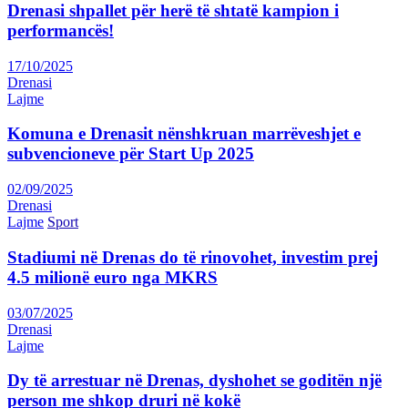
Drenasi shpallet për herë të shtatë kampion i
performancës!
17/10/2025
Drenasi
Lajme
Komuna e Drenasit nënshkruan marrëveshjet e
subvencioneve për Start Up 2025
02/09/2025
Drenasi
Lajme
Sport
Stadiumi në Drenas do të rinovohet, investim prej
4.5 milionë euro nga MKRS
03/07/2025
Drenasi
Lajme
Dy të arrestuar në Drenas, dyshohet se goditën një
person me shkop druri në kokë