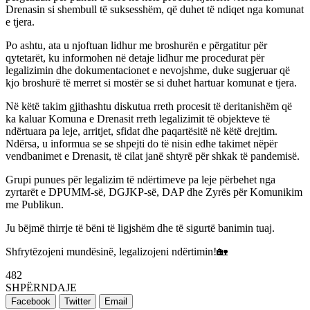
Drenasin si shembull të suksesshëm, që duhet të ndiqet nga komunat
e tjera.
Po ashtu, ata u njoftuan lidhur me broshurën e përgatitur për
qytetarët, ku informohen në detaje lidhur me procedurat për
legalizimin dhe dokumentacionet e nevojshme, duke sugjeruar që
kjo broshurë të merret si mostër se si duhet hartuar komunat e tjera.
Në këtë takim gjithashtu diskutua rreth procesit të deritanishëm që
ka kaluar Komuna e Drenasit rreth legalizimit të objekteve të
ndërtuara pa leje, arritjet, sfidat dhe paqartësitë në këtë drejtim.
Ndërsa, u informua se se shpejti do të nisin edhe takimet nëpër
vendbanimet e Drenasit, të cilat janë shtyrë për shkak të pandemisë.
Grupi punues për legalizim të ndërtimeve pa leje përbehet nga
zyrtarët e DPUMM-së, DGJKP-së, DAP dhe Zyrës për Komunikim
me Publikun.
Ju bëjmë thirrje të bëni të ligjshëm dhe të sigurtë banimin tuaj.
Shfrytëzojeni mundësinë, legalizojeni ndërtimin!🏡
482
SHPËRNDAJE
Facebook
Twitter
Email