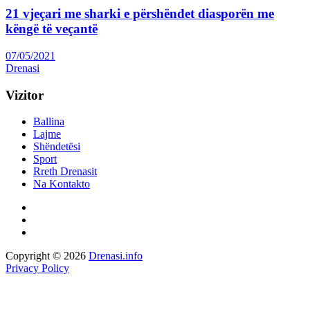
21 vjeçari me sharki e përshëndet diasporën me
këngë të veçantë
07/05/2021
Drenasi
Vizitor
Ballina
Lajme
Shëndetësi
Sport
Rreth Drenasit
Na Kontakto
Copyright © 2026
Drenasi.info
Privacy Policy