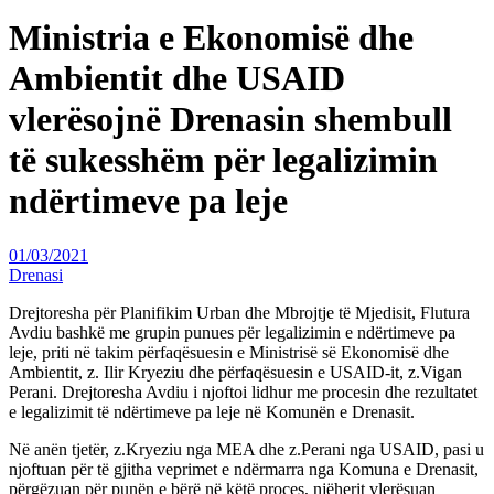
Ministria e Ekonomisë dhe
Ambientit dhe USAID
vlerësojnë Drenasin shembull
të sukesshëm për legalizimin
ndërtimeve pa leje
01/03/2021
Drenasi
Drejtoresha për Planifikim Urban dhe Mbrojtje të Mjedisit, Flutura
Avdiu bashkë me grupin punues për legalizimin e ndërtimeve pa
leje, priti në takim përfaqësuesin e Ministrisë së Ekonomisë dhe
Ambientit, z. Ilir Kryeziu dhe përfaqësuesin e USAID-it, z.Vigan
Perani. Drejtoresha Avdiu i njoftoi lidhur me procesin dhe rezultatet
e legalizimit të ndërtimeve pa leje në Komunën e Drenasit.
Në anën tjetër, z.Kryeziu nga MEA dhe z.Perani nga USAID, pasi u
njoftuan për të gjitha veprimet e ndërmarra nga Komuna e Drenasit,
përgëzuan për punën e bërë në këtë proces, njëherit vlerësuan