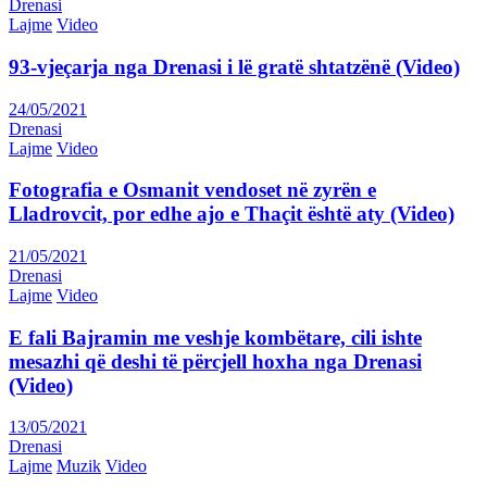
Drenasi
Lajme
Video
93-vjeçarja nga Drenasi i lë gratë shtatzënë (Video)
24/05/2021
Drenasi
Lajme
Video
Fotografia e Osmanit vendoset në zyrën e
Lladrovcit, por edhe ajo e Thaçit është aty (Video)
21/05/2021
Drenasi
Lajme
Video
E fali Bajramin me veshje kombëtare, cili ishte
mesazhi që deshi të përcjell hoxha nga Drenasi
(Video)
13/05/2021
Drenasi
Lajme
Muzik
Video