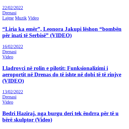
22/02/2022
Drenasi
Lajme
Muzik
Video
“Liria ka emër”, Leonora Jakupi lëshon “bombën
për inati të Serbisë” (VIDEO)
16/02/2022
Drenasi
Video
Lladrovci në rolin e pilotit: Funksionalizimi i
aeroportit në Drenas do të ishte në dobi të të rinjve
(VIDEO)
13/02/2022
Drenasi
Video
Bedri Haziraj, nga burgu deri tek ëndrra për të u
bërë skulptor (Video)