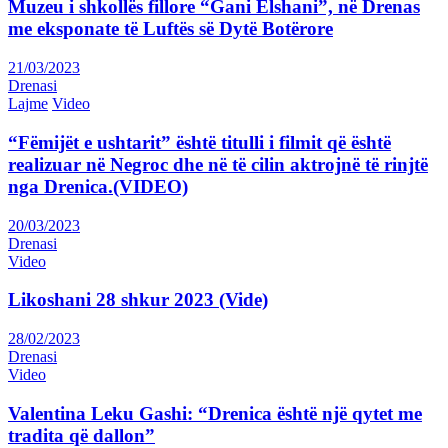
Muzeu i shkollës fillore “Gani Elshani”, në Drenas
me eksponate të Luftës së Dytë Botërore
21/03/2023
Drenasi
Lajme
Video
“Fëmijët e ushtarit” është titulli i filmit që është
realizuar në Negroc dhe në të cilin aktrojnë të rinjtë
nga Drenica.(VIDEO)
20/03/2023
Drenasi
Video
Likoshani 28 shkur 2023 (Vide)
28/02/2023
Drenasi
Video
Valentina Leku Gashi: “Drenica është një qytet me
tradita që dallon”