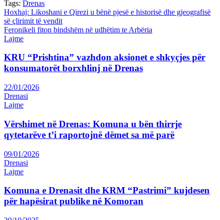
Tags:
Drenas
Post
Hoxhaj: Likoshani e Qirezi u bënë pjesë e historisë dhe gjeografisë
së çlirimit të vendit
navigation
Feronikeli fiton bindshëm në udhëtim te Arbëria
Lajme
KRU “Prishtina” vazhdon aksionet e shkyçjes për
konsumatorët borxhlinj në Drenas
22/01/2026
Drenasi
Lajme
Vërshimet në Drenas: Komuna u bën thirrje
qytetarëve t’i raportojnë dëmet sa më parë
09/01/2026
Drenasi
Lajme
Komuna e Drenasit dhe KRM “Pastrimi” kujdesen
për hapësirat publike në Komoran