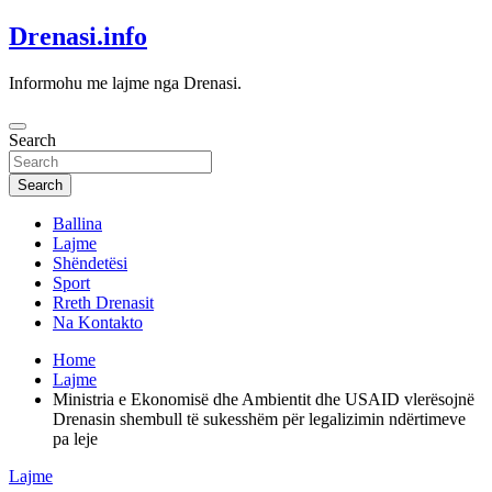
Skip
Drenasi.info
to
content
Informohu me lajme nga Drenasi.
Search
Search
Ballina
Lajme
Shëndetësi
Sport
Rreth Drenasit
Na Kontakto
Home
Lajme
Ministria e Ekonomisë dhe Ambientit dhe USAID vlerësojnë
Drenasin shembull të sukesshëm për legalizimin ndërtimeve
pa leje
Lajme