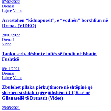
07/02/2022
Drenasi
Lajme
Video
Arrestohen “kidnapuesit”, e “vodhën” borxhliun në
Drenas (VIDEO)
28/01/2022
Drenasi
Video
Tanku serb, dëshmi e luftës së fundit në fshatin
Fushticë
09/11/2021
Drenasi
Lajme
Video
Zbulohet pllaka përkujtimore në shtëpinë që
shërbeu si shtab i përgjithshëm i UÇK-së në
Gllanasellë të Drenasit (Video)
25/05/2021