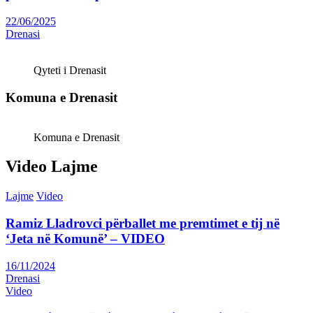
22/06/2025
Drenasi
Qyteti i Drenasit
Komuna e Drenasit
Komuna e Drenasit
Video Lajme
Lajme
Video
Ramiz Lladrovci përballet me premtimet e tij në
‘Jeta në Komunë’ – VIDEO
16/11/2024
Drenasi
Video