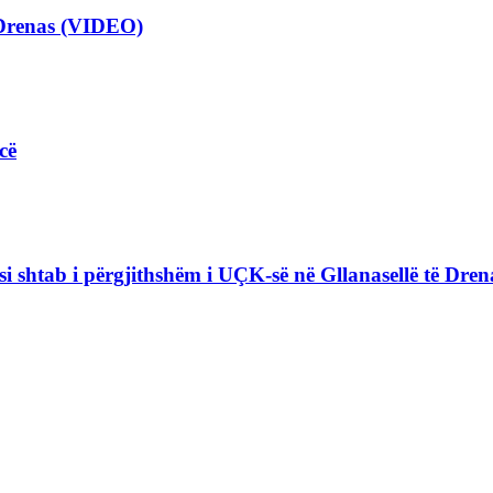
 Drenas (VIDEO)
cë
i shtab i përgjithshëm i UÇK-së në Gllanasellë të Drena