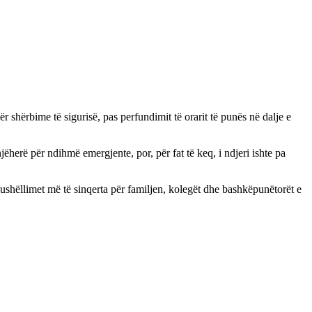
 shërbime të sigurisë, pas perfundimit të orarit të punës në dalje e
herë për ndihmë emergjente, por, për fat të keq, i ndjeri ishte pa
shëllimet më të sinqerta për familjen, kolegët dhe bashkëpunëtorët e