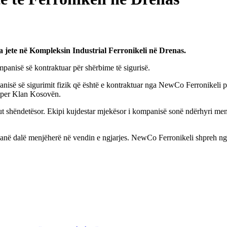
a jete në Kompleksin Industrial Ferronikeli në Drenas.
ompanisë së kontraktuar për shërbime të sigurisë.
nisë së sigurimit fizik që është e kontraktuar nga NewCo Ferronikeli për
i per Klan Kosovën.
t shëndetësor. Ekipi kujdestar mjekësor i kompanisë sonë ndërhyri menjë
kanë dalë menjëherë në vendin e ngjarjes. NewCo Ferronikeli shpreh ngu