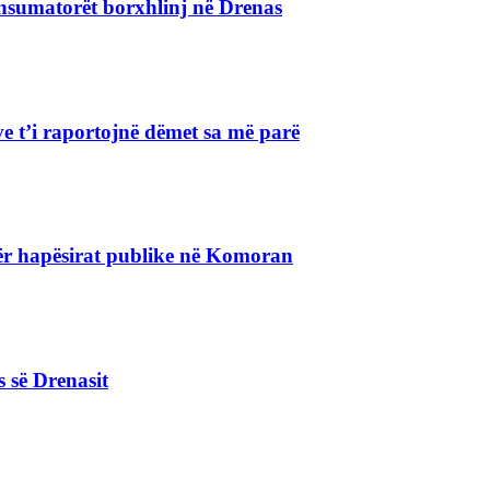
nsumatorët borxhlinj në Drenas
e t’i raportojnë dëmet sa më parë
r hapësirat publike në Komoran
s së Drenasit