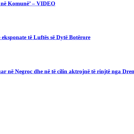
eta në Komunë’ – VIDEO
 eksponate të Luftës së Dytë Botërore
lizuar në Negroc dhe në të cilin aktrojnë të rinjtë nga D