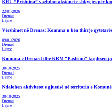
KRU “Prishtina” vazhdon aksionet e shkyçjes për ko
22/01/2026
Drenasi
Lajme
Vërshimet në Drenas: Komuna u bën thirrje qytetarëv
09/01/2026
Drenasi
Lajme
Komuna e Drenasit dhe KRM “Pastrimi” kujdesen pë
30/10/2025
Drenasi
Lajme
Ndalohen aktivitetet e gjuetisë në territorin e Komunë
30/10/2025
Drenasi
Lajme