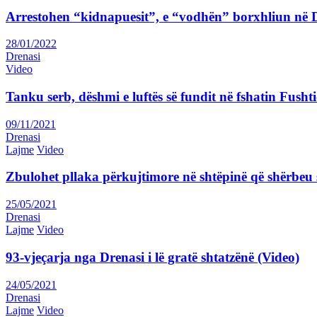
Arrestohen “kidnapuesit”, e “vodhën” borxhliun në
28/01/2022
Drenasi
Video
Tanku serb, dëshmi e luftës së fundit në fshatin Fushti
09/11/2021
Drenasi
Lajme
Video
Zbulohet pllaka përkujtimore në shtëpinë që shërbeu s
25/05/2021
Drenasi
Lajme
Video
93-vjeçarja nga Drenasi i lë gratë shtatzënë (Video)
24/05/2021
Drenasi
Lajme
Video