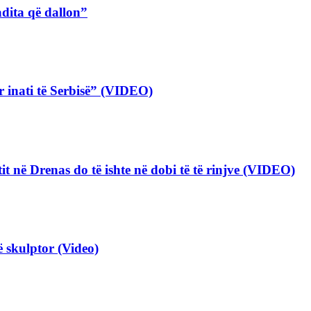
adita që dallon”
 inati të Serbisë” (VIDEO)
tit në Drenas do të ishte në dobi të të rinjve (VIDEO)
ë skulptor (Video)