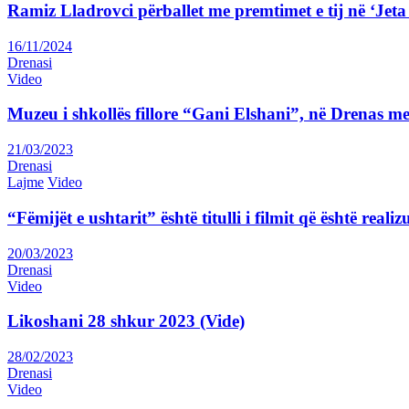
Ramiz Lladrovci përballet me premtimet e tij në ‘J
16/11/2024
Drenasi
Video
Muzeu i shkollës fillore “Gani Elshani”, në Drenas me
21/03/2023
Drenasi
Lajme
Video
“Fëmijët e ushtarit” është titulli i filmit që është rea
20/03/2023
Drenasi
Video
Likoshani 28 shkur 2023 (Vide)
28/02/2023
Drenasi
Video