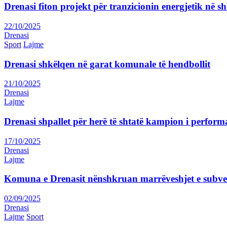
Drenasi fiton projekt për tranzicionin energjetik në sh
22/10/2025
Drenasi
Sport
Lajme
Drenasi shkëlqen në garat komunale të hendbollit
21/10/2025
Drenasi
Lajme
Drenasi shpallet për herë të shtatë kampion i perform
17/10/2025
Drenasi
Lajme
Komuna e Drenasit nënshkruan marrëveshjet e subve
02/09/2025
Drenasi
Lajme
Sport