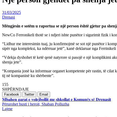
31/03/2025
Drenasi
Mëngjesin e sotëm u raportua se një person është gjetur pa shenj
NewCo Ferronikeli thotë se i ndjeri ishte punëtor i sigurimit fizik i k
“Lidhur me interesimin tuaj, ju konfirmojmë se sot një punëtor i kompa
sipër nga kompleksi, ka ndërruar jetë”, kanë deklaruar nga Ferrinikel
“Vdekja dyshohet të ketë qenë natyrore si pasojë e një komplikimi aku
shenja jete”.
“Kompania jonë ka informuar organet kompetente për rastin, të cilat 
tij në kompaninë ku shërbente”.
155
SHPËRNDAJE
Facebook
Twitter
Email
Post
𝐌𝐛𝐚𝐡𝐞𝐧 𝐠𝐚𝐫𝐚𝐭 𝐞 𝐯𝐨𝐥𝐞𝐣𝐛𝐨𝐥𝐥𝐢𝐭 𝐦𝐞 𝐬𝐡𝐤𝐨𝐥𝐥𝐚𝐭 𝐞 𝐊𝐨𝐦𝐮𝐧ë𝐬 𝐬ë 𝐃𝐫𝐞𝐧𝐚𝐬𝐢𝐭
Përurohet busti i heroit, Shaban Polluzha
navigation
Lajme