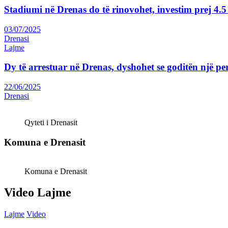
Stadiumi në Drenas do të rinovohet, investim prej 4
03/07/2025
Drenasi
Lajme
Dy të arrestuar në Drenas, dyshohet se goditën një p
22/06/2025
Drenasi
Qyteti i Drenasit
Komuna e Drenasit
Komuna e Drenasit
Video Lajme
Lajme
Video