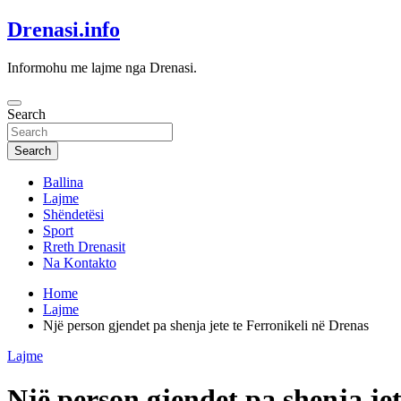
Skip
Drenasi.info
to
content
Informohu me lajme nga Drenasi.
Search
Search
Ballina
Lajme
Shëndetësi
Sport
Rreth Drenasit
Na Kontakto
Home
Lajme
Një person gjendet pa shenja jete te Ferronikeli në Drenas
Lajme
Një person gjendet pa shenja jet