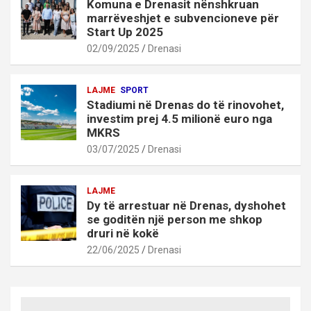
Komuna e Drenasit nënshkruan
marrëveshjet e subvencioneve për
Start Up 2025
02/09/2025
Drenasi
LAJME
SPORT
Stadiumi në Drenas do të rinovohet,
investim prej 4.5 milionë euro nga
MKRS
03/07/2025
Drenasi
LAJME
Dy të arrestuar në Drenas, dyshohet
se goditën një person me shkop
druri në kokë
22/06/2025
Drenasi