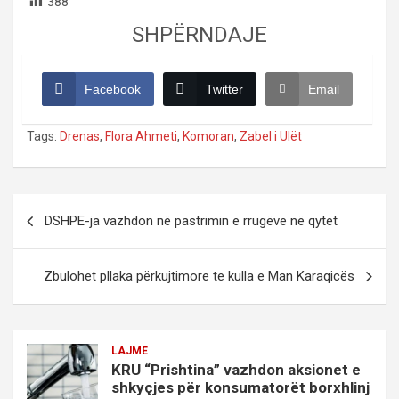
388
SHPËRNDAJE
Facebook
Twitter
Email
Tags:
Drenas
,
Flora Ahmeti
,
Komoran
,
Zabel i Ulët
Post
DSHPE-ja vazhdon në pastrimin e rrugëve në qytet
navigation
Zbulohet pllaka përkujtimore te kulla e Man Karaqicës
LAJME
KRU “Prishtina” vazhdon aksionet e
shkyçjes për konsumatorët borxhlinj