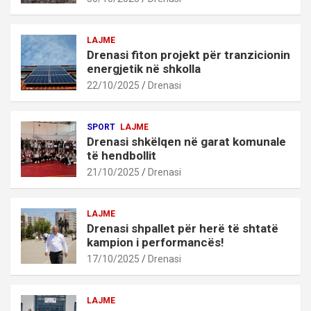
LAJME
Drenasi fiton projekt për tranzicionin
energjetik në shkolla
22/10/2025
Drenasi
SPORT
LAJME
Drenasi shkëlqen në garat komunale
të hendbollit
21/10/2025
Drenasi
LAJME
Drenasi shpallet për herë të shtatë
kampion i performancës!
17/10/2025
Drenasi
LAJME