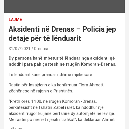
LAJME
Aksidenti në Drenas – Policia jep
detaje për të lënduarit
31/07/2021
Drenasi
Dy persona kanë mbetur të lënduar nga aksidenti që
ndodhi para pak çastesh në rrugën Komoran-Drenas.
Të lënduarit kanë pranuar ndihmë mjekësore.
Rastin për Insajderin e ka konfirmuar Flora Ahmeti,
zëdhënëse në rajonin e Prishtinës.
“Rreth orës 14:00, në rrugën Komoran -Drenas,
përkatësisht ne fshatin Zabel i ulët, ka ndodhur një
aksident rrugor ku janë përfshirë dy automjete në lëvizje.
Me rastin po merret njësiti i trafikut”, ka deklaruar Ahmeti.