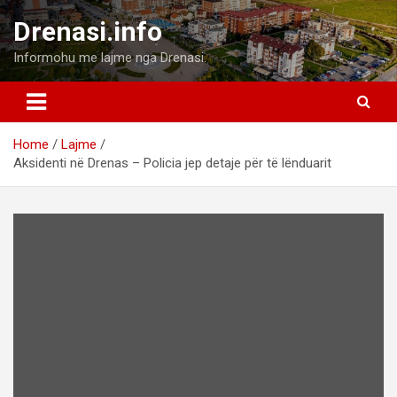
Skip
Drenasi.info
to
content
Informohu me lajme nga Drenasi.
Home
Lajme
Aksidenti në Drenas – Policia jep detaje për të lënduarit