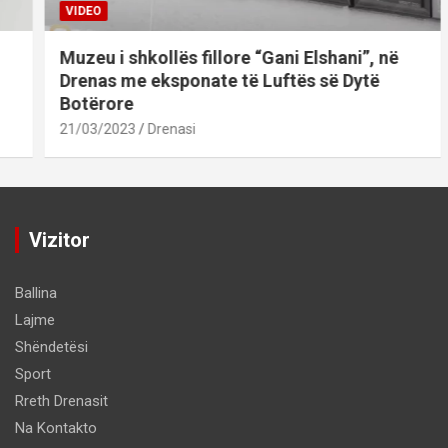
VIDEO
Muzeu i shkollës fillore “Gani Elshani”, në
Drenas me eksponate të Luftës së Dytë
Botërore
21/03/2023
Drenasi
Vizitor
Ballina
Lajme
Shëndetësi
Sport
Rreth Drenasit
Na Kontakto