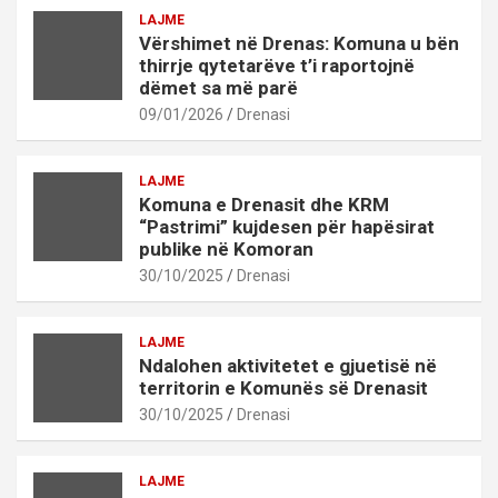
LAJME
Vërshimet në Drenas: Komuna u bën
thirrje qytetarëve t’i raportojnë
dëmet sa më parë
09/01/2026
Drenasi
LAJME
Komuna e Drenasit dhe KRM
“Pastrimi” kujdesen për hapësirat
publike në Komoran
30/10/2025
Drenasi
LAJME
Ndalohen aktivitetet e gjuetisë në
territorin e Komunës së Drenasit
30/10/2025
Drenasi
LAJME