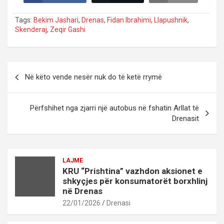
Tags:
Bekim Jashari
,
Drenas
,
Fidan Ibrahimi
,
Llapushnik
,
Skenderaj
,
Zeqir Gashi
Post
Në këto vende nesër nuk do të ketë rrymë
navigation
Përfshihet nga zjarri një autobus në fshatin Arllat të
Drenasit
LAJME
KRU “Prishtina” vazhdon aksionet e
shkyçjes për konsumatorët borxhlinj
në Drenas
22/01/2026
Drenasi