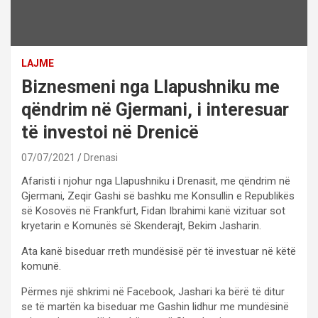
LAJME
Biznesmeni nga Llapushniku me
qëndrim në Gjermani, i interesuar
të investoi në Drenicë
07/07/2021
Drenasi
Afaristi i njohur nga Llapushniku i Drenasit, me qëndrim në
Gjermani, Zeqir Gashi së bashku me Konsullin e Republikës
së Kosovës në Frankfurt, Fidan Ibrahimi kanë vizituar sot
kryetarin e Komunës së Skenderajt, Bekim Jasharin.
Ata kanë biseduar rreth mundësisë për të investuar në këtë
komunë.
Përmes një shkrimi në Facebook, Jashari ka bërë të ditur
se të martën ka biseduar me Gashin lidhur me mundësinë