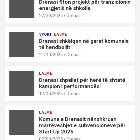
Drenasi fiton projekt për tranzicionin
energjetik në shkolla
22/10/2025
Drenasi
SPORT
LAJME
Drenasi shkëlqen në garat komunale
të hendbollit
21/10/2025
Drenasi
LAJME
Drenasi shpallet për herë të shtatë
kampion i performancës!
17/10/2025
Drenasi
LAJME
Komuna e Drenasit nënshkruan
marrëveshjet e subvencioneve për
Start Up 2025
02/09/2025
Drenasi