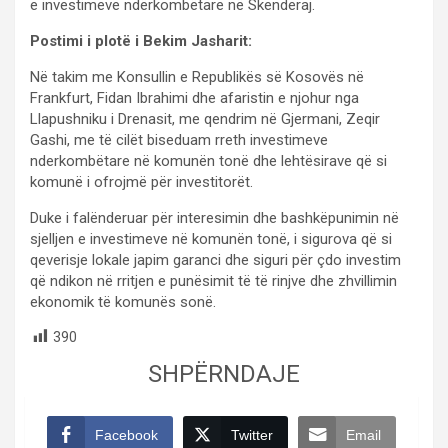
e investimeve ndërkombëtare në Skenderaj.
Postimi i plotë i Bekim Jasharit:
Në takim me Konsullin e Republikës së Kosovës në
Frankfurt, Fidan Ibrahimi dhe afaristin e njohur nga
Llapushniku i Drenasit, me qendrim në Gjermani, Zeqir
Gashi, me të cilët biseduam rreth investimeve
nderkombëtare në komunën tonë dhe lehtësirave që si
komunë i ofrojmë për investitorët.
Duke i falënderuar për interesimin dhe bashkëpunimin në
sjelljen e investimeve në komunën tonë, i sigurova që si
qeverisje lokale japim garanci dhe siguri për çdo investim
që ndikon në rritjen e punësimit të të rinjve dhe zhvillimin
ekonomik të komunës sonë.
390
SHPËRNDAJE
Facebook
Twitter
Email