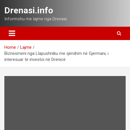
Skip
Drenasi.info
to
content
Informohu me lajme nga Drenasi.
Home
Lajme
Biznesmeni nga Llapushniku me qëndrim në Gjermani, i
interesuar të investoi në Drenicë