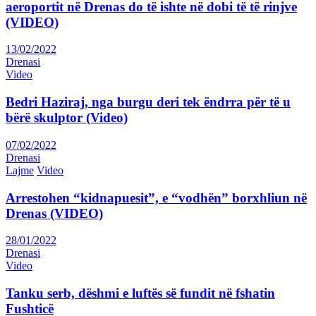
aeroportit në Drenas do të ishte në dobi të të rinjve
(VIDEO)
13/02/2022
Drenasi
Video
Bedri Haziraj, nga burgu deri tek ëndrra për të u
bërë skulptor (Video)
07/02/2022
Drenasi
Lajme
Video
Arrestohen “kidnapuesit”, e “vodhën” borxhliun në
Drenas (VIDEO)
28/01/2022
Drenasi
Video
Tanku serb, dëshmi e luftës së fundit në fshatin
Fushticë