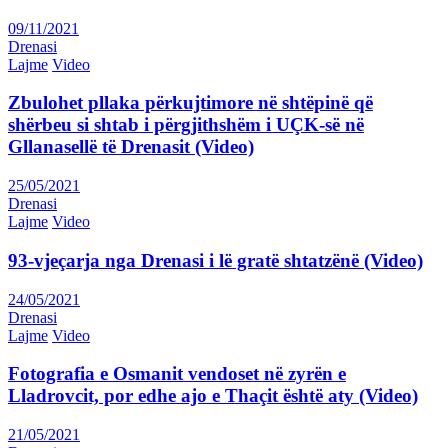
09/11/2021
Drenasi
Lajme
Video
Zbulohet pllaka përkujtimore në shtëpinë që
shërbeu si shtab i përgjithshëm i UÇK-së në
Gllanasellë të Drenasit (Video)
25/05/2021
Drenasi
Lajme
Video
93-vjeçarja nga Drenasi i lë gratë shtatzënë (Video)
24/05/2021
Drenasi
Lajme
Video
Fotografia e Osmanit vendoset në zyrën e
Lladrovcit, por edhe ajo e Thaçit është aty (Video)
21/05/2021