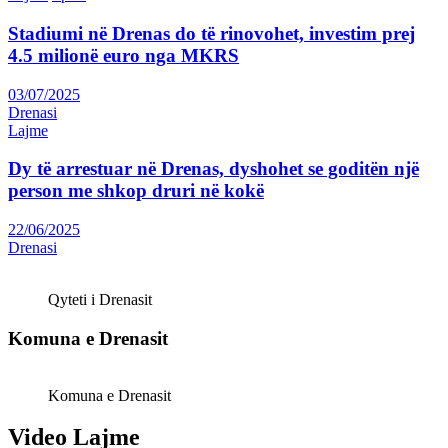
Stadiumi në Drenas do të rinovohet, investim prej
4.5 milionë euro nga MKRS
03/07/2025
Drenasi
Lajme
Dy të arrestuar në Drenas, dyshohet se goditën një
person me shkop druri në kokë
22/06/2025
Drenasi
Qyteti i Drenasit
Komuna e Drenasit
Komuna e Drenasit
Video Lajme