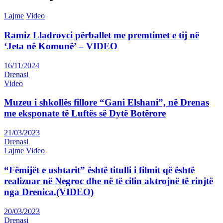
Lajme
Video
Ramiz Lladrovci përballet me premtimet e tij në
‘Jeta në Komunë’ – VIDEO
16/11/2024
Drenasi
Video
Muzeu i shkollës fillore “Gani Elshani”, në Drenas
me eksponate të Luftës së Dytë Botërore
21/03/2023
Drenasi
Lajme
Video
“Fëmijët e ushtarit” është titulli i filmit që është
realizuar në Negroc dhe në të cilin aktrojnë të rinjtë
nga Drenica.(VIDEO)
20/03/2023
Drenasi