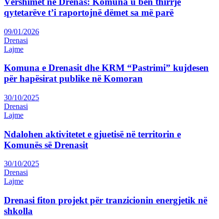
Vërshimet në Drenas: Komuna u bën thirrje
qytetarëve t’i raportojnë dëmet sa më parë
09/01/2026
Drenasi
Lajme
Komuna e Drenasit dhe KRM “Pastrimi” kujdesen
për hapësirat publike në Komoran
30/10/2025
Drenasi
Lajme
Ndalohen aktivitetet e gjuetisë në territorin e
Komunës së Drenasit
30/10/2025
Drenasi
Lajme
Drenasi fiton projekt për tranzicionin energjetik në
shkolla