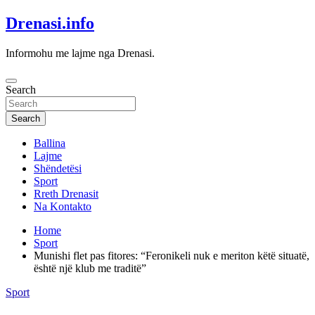
Skip
Drenasi.info
to
content
Informohu me lajme nga Drenasi.
Search
Search
Ballina
Lajme
Shëndetësi
Sport
Rreth Drenasit
Na Kontakto
Home
Sport
Munishi flet pas fitores: “Feronikeli nuk e meriton këtë situatë,
është një klub me traditë”
Sport