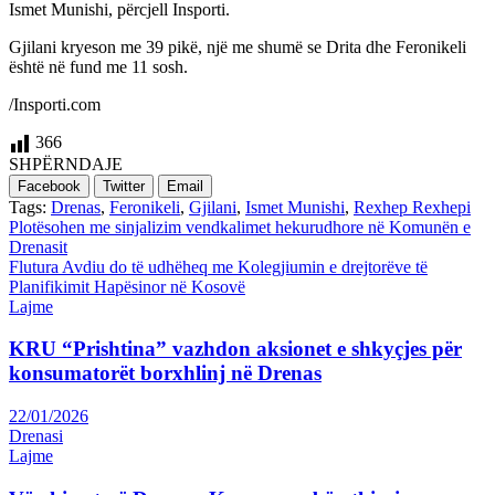
Ismet Munishi, përcjell Insporti.
Gjilani kryeson me 39 pikë, një me shumë se Drita dhe Feronikeli
është në fund me 11 sosh.
/Insporti.com
366
SHPËRNDAJE
Facebook
Twitter
Email
Tags:
Drenas
,
Feronikeli
,
Gjilani
,
Ismet Munishi
,
Rexhep Rexhepi
Post
Plotësohen me sinjalizim vendkalimet hekurudhore në Komunën e
Drenasit
navigation
Flutura Avdiu do të udhëheq me Kolegjiumin e drejtorëve të
Planifikimit Hapësinor në Kosovë
Lajme
KRU “Prishtina” vazhdon aksionet e shkyçjes për
konsumatorët borxhlinj në Drenas
22/01/2026
Drenasi
Lajme