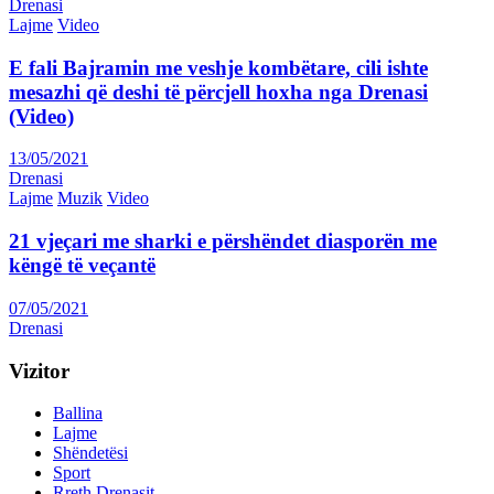
Drenasi
Lajme
Video
E fali Bajramin me veshje kombëtare, cili ishte
mesazhi që deshi të përcjell hoxha nga Drenasi
(Video)
13/05/2021
Drenasi
Lajme
Muzik
Video
21 vjeçari me sharki e përshëndet diasporën me
këngë të veçantë
07/05/2021
Drenasi
Vizitor
Ballina
Lajme
Shëndetësi
Sport
Rreth Drenasit