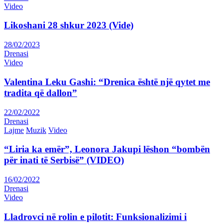
Video
Likoshani 28 shkur 2023 (Vide)
28/02/2023
Drenasi
Video
Valentina Leku Gashi: “Drenica është një qytet me
tradita që dallon”
22/02/2022
Drenasi
Lajme
Muzik
Video
“Liria ka emër”, Leonora Jakupi lëshon “bombën
për inati të Serbisë” (VIDEO)
16/02/2022
Drenasi
Video
Lladrovci në rolin e pilotit: Funksionalizimi i