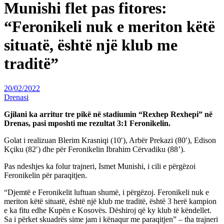
Munishi flet pas fitores:
“Feronikeli nuk e meriton këtë
situatë, është një klub me
traditë”
20/02/2022
Drenasi
Gjilani ka arritur tre pikë në stadiumin “Rexhep Rexhepi” në
Drenas, pasi mposhti me rezultat 3:1 Feronikelin.
Golat i realizuan Blerim Krasniqi (10′), Arbër Prekazi (80′), Edison
Kçiku (82′) dhe për Feronikelin Ibrahim Cërvadiku (88’).
Pas ndeshjes ka folur trajneri, Ismet Munishi, i cili e përgëzoi
Feronikelin për paraqitjen.
“Djemtë e Feronikelit luftuan shumë, i përgëzoj. Feronikeli nuk e
meriton këtë situatë, është një klub me traditë, është 3 herë kampion
e ka fitu edhe Kupën e Kosovës. Dëshiroj që ky klub të këndellet.
Sa i përket skuadrës sime jam i kënaqur me paraqitjen” – tha trajneri