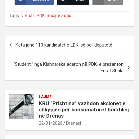
Tags:
Drenas
,
PDK
,
Shqipe Zogu
Post
Këta janë 110 kandidatët e LDK-së për deputetë
navigation
“Studenti” nga Kishnareka aderon në PDK, e prezanton
Ferat Shala
LAJME
KRU “Prishtina” vazhdon aksionet e
shkyçjes për konsumatorët borxhlinj
në Drenas
22/01/2026
Drenasi