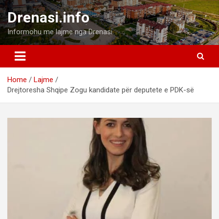
Skip
Drenasi.info
to
content
Informohu me lajme nga Drenasi.
Home
Lajme
Drejtoresha Shqipe Zogu kandidate për deputete e PDK-së