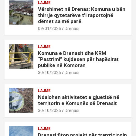
LAJME
Vërshimet në Drenas: Komuna u bën
thirrje qytetarëve t’i raportojnë
dëmet sa më parë
09/01/2026
Drenasi
LAJME
Komuna e Drenasit dhe KRM
“Pastrimi” kujdesen për hapësirat
publike në Komoran
30/10/2025
Drenasi
LAJME
Ndalohen aktivitetet e gjuetisë në
territorin e Komunës së Drenasit
30/10/2025
Drenasi
LAJME
Drenasi fiton projekt për tranzicionin