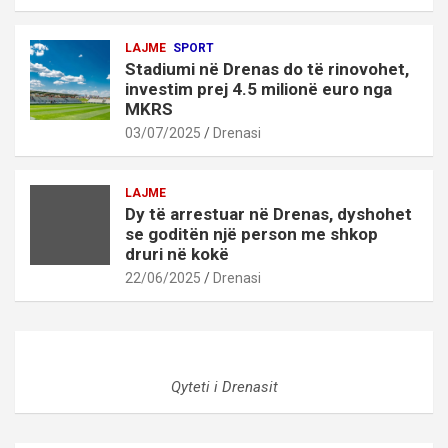
LAJME
SPORT
Stadiumi në Drenas do të rinovohet,
investim prej 4.5 milionë euro nga
MKRS
03/07/2025
Drenasi
LAJME
Dy të arrestuar në Drenas, dyshohet
se goditën një person me shkop
druri në kokë
22/06/2025
Drenasi
Qyteti i Drenasit