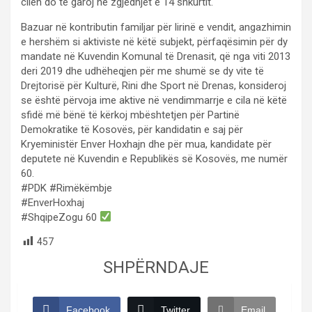
cilën do të garoj në zgjedhjet e 14 shkurtit.
Bazuar në kontributin familjar për lirinë e vendit, angazhimin
e hershëm si aktiviste në këtë subjekt, përfaqësimin për dy
mandate në Kuvendin Komunal të Drenasit, që nga viti 2013
deri 2019 dhe udhëheqjen për me shumë se dy vite të
Drejtorisë për Kulturë, Rini dhe Sport në Drenas, konsideroj
se është përvoja ime aktive në vendimmarrje e cila në këtë
sfidë më bënë të kërkoj mbështetjen për Partinë
Demokratike të Kosovës, për kandidatin e saj për
Kryeministër Enver Hoxhajn dhe për mua, kandidate për
deputete në Kuvendin e Republikës së Kosovës, me numër
60.
#PDK #Rimëkëmbje
#EnverHoxhaj
#ShqipeZogu 60
457
SHPËRNDAJE
Facebook
Twitter
Email