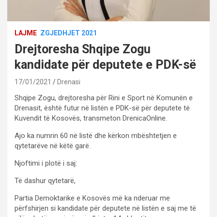
LAJME
ZGJEDHJET 2021
Drejtoresha Shqipe Zogu
kandidate për deputete e PDK-së
17/01/2021
Drenasi
Shqipe Zogu, drejtoresha për Rini e Sport në Komunën e
Drenasit, është futur në listën e PDK-së për deputete të
Kuvendit të Kosovës, transmeton DrenicaOnline.
Ajo ka numrin 60 në listë dhe kërkon mbështetjen e
qytetarëve në këtë garë.
Njoftimi i plotë i saj:
Të dashur qytetarë,
Partia Demoktarike e Kosovës më ka nderuar me
përfshirjen si kandidate për deputete në listën e saj me të