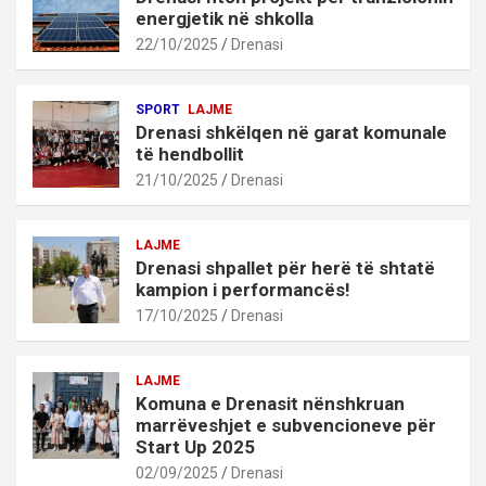
energjetik në shkolla
22/10/2025
Drenasi
SPORT
LAJME
Drenasi shkëlqen në garat komunale
të hendbollit
21/10/2025
Drenasi
LAJME
Drenasi shpallet për herë të shtatë
kampion i performancës!
17/10/2025
Drenasi
LAJME
Komuna e Drenasit nënshkruan
marrëveshjet e subvencioneve për
Start Up 2025
02/09/2025
Drenasi