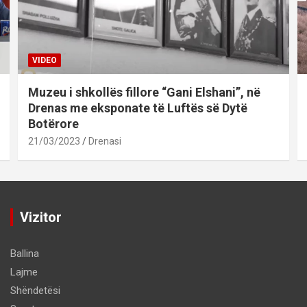
VIDEO
Muzeu i shkollës fillore “Gani Elshani”, në
Drenas me eksponate të Luftës së Dytë
Botërore
21/03/2023
Drenasi
Vizitor
Ballina
Lajme
Shëndetësi