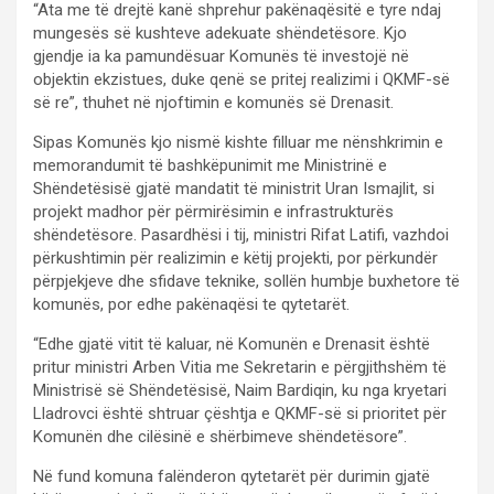
“Ata me të drejtë kanë shprehur pakënaqësitë e tyre ndaj
mungesës së kushteve adekuate shëndetësore. Kjo
gjendje ia ka pamundësuar Komunës të investojë në
objektin ekzistues, duke qenë se pritej realizimi i QKMF-së
së re”, thuhet në njoftimin e komunës së Drenasit.
Sipas Komunës kjo nismë kishte filluar me nënshkrimin e
memorandumit të bashkëpunimit me Ministrinë e
Shëndetësisë gjatë mandatit të ministrit Uran Ismajlit, si
projekt madhor për përmirësimin e infrastrukturës
shëndetësore. Pasardhësi i tij, ministri Rifat Latifi, vazhdoi
përkushtimin për realizimin e këtij projekti, por përkundër
përpjekjeve dhe sfidave teknike, sollën humbje buxhetore të
komunës, por edhe pakënaqësi te qytetarët.
“Edhe gjatë vitit të kaluar, në Komunën e Drenasit është
pritur ministri Arben Vitia me Sekretarin e përgjithshëm të
Ministrisë së Shëndetësisë, Naim Bardiqin, ku nga kryetari
Lladrovci është shtruar çështja e QKMF-së si prioritet për
Komunën dhe cilësinë e shërbimeve shëndetësore”.
Në fund komuna falënderon qytetarët për durimin gjatë