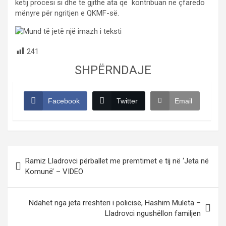
këtij procesi si dhe të gjithë ata që kontribuan në çfarëdo
mënyre për ngritjen e QKMF-së.
241
SHPËRNDAJE
Facebook
Twitter
Email
Post
Ramiz Lladrovci përballet me premtimet e tij në ‘Jeta në
navigation
Komunë’ – VIDEO
Ndahet nga jeta rreshteri i policisë, Hashim Muleta –
Lladrovci ngushëllon familjen