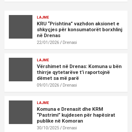
LAJME
KRU “Prishtina” vazhdon aksionet e
shkyçjes për konsumatorët borxhlinj
në Drenas
22/01/2026
Drenasi
LAJME
Vërshimet në Drenas: Komuna u bën
thirrje qytetarëve t’i raportojnë
dëmet sa më parë
09/01/2026
Drenasi
LAJME
Komuna e Drenasit dhe KRM
“Pastrimi” kujdesen për hapësirat
publike në Komoran
30/10/2025
Drenasi