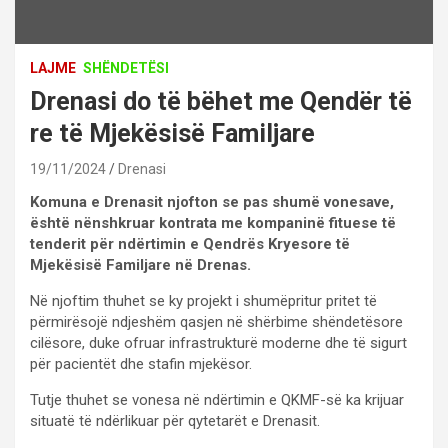
LAJME
SHËNDETËSI
Drenasi do të bëhet me Qendër të
re të Mjekësisë Familjare
19/11/2024
Drenasi
Komuna e Drenasit njofton se pas shumë vonesave,
është nënshkruar kontrata me kompaninë fituese të
tenderit për ndërtimin e Qendrës Kryesore të
Mjekësisë Familjare në Drenas.
Në njoftim thuhet se ky projekt i shumëpritur pritet të
përmirësojë ndjeshëm qasjen në shërbime shëndetësore
cilësore, duke ofruar infrastrukturë moderne dhe të sigurt
për pacientët dhe stafin mjekësor.
Tutje thuhet se vonesa në ndërtimin e QKMF-së ka krijuar
situatë të ndërlikuar për qytetarët e Drenasit.