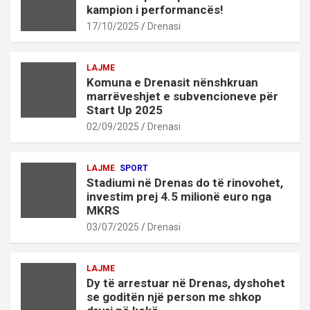
kampion i performancës!
17/10/2025
Drenasi
LAJME
Komuna e Drenasit nënshkruan
marrëveshjet e subvencioneve për
Start Up 2025
02/09/2025
Drenasi
LAJME
SPORT
Stadiumi në Drenas do të rinovohet,
investim prej 4.5 milionë euro nga
MKRS
03/07/2025
Drenasi
LAJME
Dy të arrestuar në Drenas, dyshohet
se goditën një person me shkop