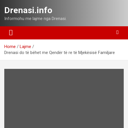
Skip
Drenasi.info
to
content
Informohu me lajme nga Drenasi.
Home
Lajme
Drenasi do të bëhet me Qendër të re të Mjekësisë Familjare