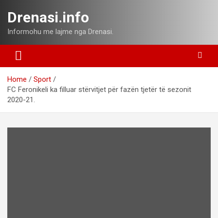
Skip
Drenasi.info
to
content
Informohu me lajme nga Drenasi.
Home
Sport
FC Feronikeli ka filluar stërvitjet për fazën tjetër të sezonit
2020-21.