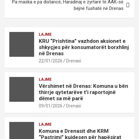
Pa maska e pa distancë, Haradinaj e zyrtarë të AAK-së
bëjnë fushatë në Drenas
LAJME
KRU “Prishtina” vazhdon aksionet e
shkyçjes për konsumatorët borxhlinj
në Drenas
22/01/2026
Drenasi
LAJME
Vërshimet në Drenas: Komuna u bën
thirrje qytetarëve t’i raportojnë
dëmet sa më parë
09/01/2026
Drenasi
LAJME
Komuna e Drenasit dhe KRM
“Pastrimi” kujdesen për hapësirat