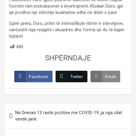
formën nën instruksionet e kryetrajnerit, Klodian Duro, gjë
që prodhoi një stërvitje kualitative edhe në ditën e parë.
Gjatë javës, Duro, pritet të intensifikojë ritmin e stërvitjeve,
varësisht nga reagimi i skuadrës dhe forma që do të kapin
lojtarët.
486
SHPËRNDAJE
Facebook
Twitter
Email
Post
Në Drenas 13 raste pozitive me COVID-19 ,ja nga cilat
navigation
vende janë.