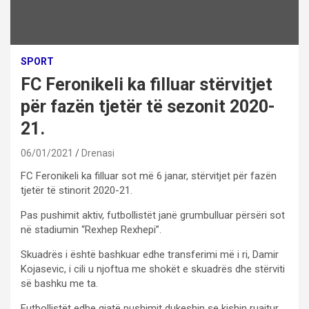
SPORT
FC Feronikeli ka filluar stërvitjet
për fazën tjetër të sezonit 2020-
21.
06/01/2021
Drenasi
FC Feronikeli ka filluar sot më 6 janar, stërvitjet për fazën
tjetër të stinorit 2020-21.
Pas pushimit aktiv, futbollistët janë grumbulluar përsëri sot
në stadiumin “Rexhep Rexhepi”.
Skuadrës i është bashkuar edhe transferimi më i ri, Damir
Kojasevic, i cili u njoftua me shokët e skuadrës dhe stërviti
së bashku me ta.
Futbollistët edhe gjatë pushimit dukeshin se kishin ruajtur