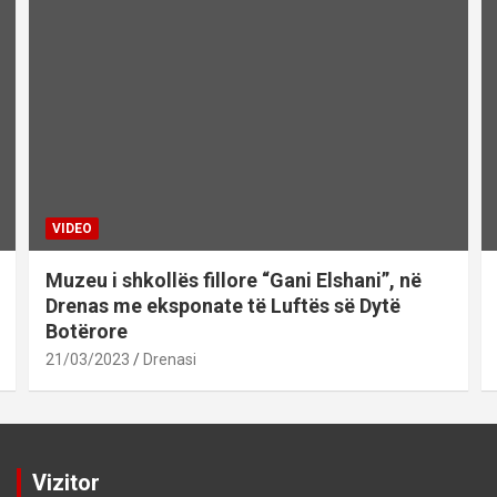
VIDEO
Muzeu i shkollës fillore “Gani Elshani”, në
Drenas me eksponate të Luftës së Dytë
Botërore
21/03/2023
Drenasi
Vizitor