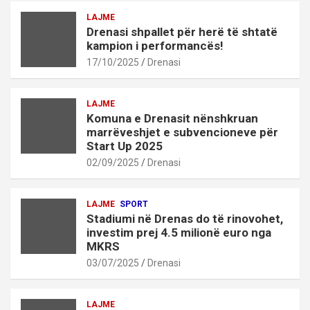
LAJME
Drenasi shpallet për herë të shtatë
kampion i performancës!
17/10/2025
Drenasi
LAJME
Komuna e Drenasit nënshkruan
marrëveshjet e subvencioneve për
Start Up 2025
02/09/2025
Drenasi
LAJME
SPORT
Stadiumi në Drenas do të rinovohet,
investim prej 4.5 milionë euro nga
MKRS
03/07/2025
Drenasi
LAJME