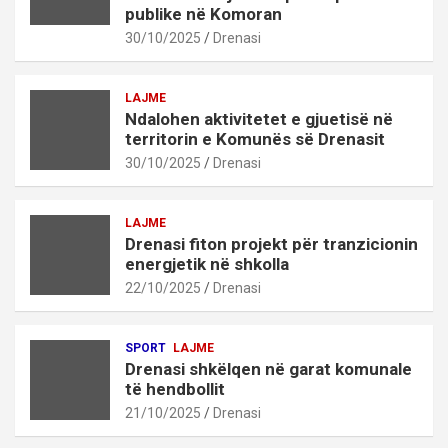
publike në Komoran
30/10/2025
Drenasi
LAJME
Ndalohen aktivitetet e gjuetisë në
territorin e Komunës së Drenasit
30/10/2025
Drenasi
LAJME
Drenasi fiton projekt për tranzicionin
energjetik në shkolla
22/10/2025
Drenasi
SPORT
LAJME
Drenasi shkëlqen në garat komunale
të hendbollit
21/10/2025
Drenasi