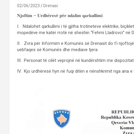
02/06/2023
Drenasi
𝐍𝐣𝐨𝐟𝐭𝐢𝐦 – 𝐔𝐫𝐝𝐡ë𝐫𝐞𝐬ë 𝐩ë𝐫 𝐧𝐝𝐚𝐥𝐢𝐦 𝐪𝐚𝐫𝐤𝐮𝐥𝐥𝐢𝐦𝐢
I. Ndalohet qarkullimi i të gjitha trotineteve elektrike, biçi
mopedëve me katër rrotë në sheshin “Fehmi Lladrovci” në D
II. Zvra për Informim e Komunës së Drenasit do t’i njoftojë
uebfaqes së Komunës dhe mediave tjera.
III. Personat të cilët veprojnë në kundërshtim me dispozitat 
IV. Kjo urdhëresë hyn në fuqi ditën e nënshkrimit nga ana e