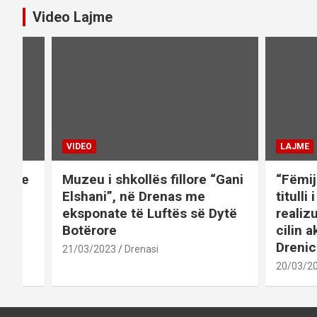
Video Lajme
VIDEO
LAJME
et me
Muzeu i shkollës fillore “Gani
“Fëmij
 në
Elshani”, në Drenas me
titulli
eksponate të Luftës së Dytë
realiz
Botërore
cilin a
Drenic
21/03/2023
Drenasi
20/03/2