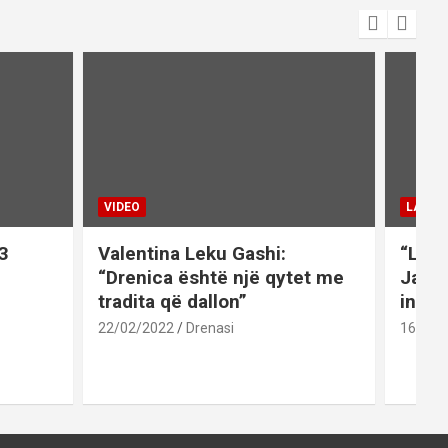
VIDEO
LAJME
3
Valentina Leku Gashi:
“Liri
“Drenica është një qytet me
Jaku
tradita që dallon”
inati
22/02/2022
Drenasi
16/02/