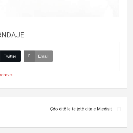
RNDAJE
Twitter
Email
adrovci
Çdo ditë le të jetë dita e Mjedisit