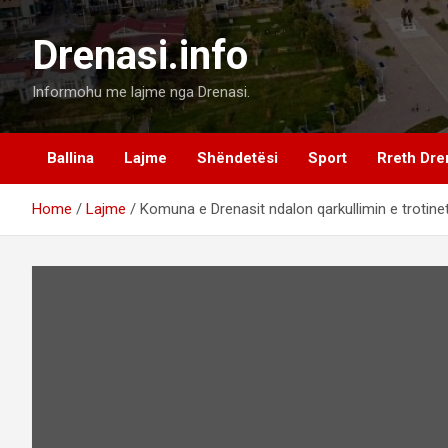
Skip
to
Drenasi.info
content
Informohu me lajme nga Drenasi.
Ballina
Lajme
Shëndetësi
Sport
Rreth Dre
Home
Lajme
Komuna e Drenasit ndalon qarkullimin e trotinet