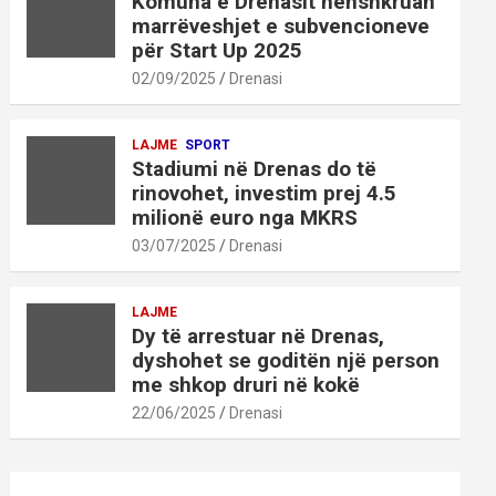
Komuna e Drenasit nënshkruan
marrëveshjet e subvencioneve
për Start Up 2025
02/09/2025
Drenasi
LAJME
SPORT
Stadiumi në Drenas do të
rinovohet, investim prej 4.5
milionë euro nga MKRS
03/07/2025
Drenasi
LAJME
Dy të arrestuar në Drenas,
dyshohet se goditën një person
me shkop druri në kokë
22/06/2025
Drenasi