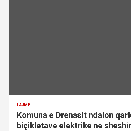
LAJME
Komuna e Drenasit ndalon qarku
biçikletave elektrike në shesh