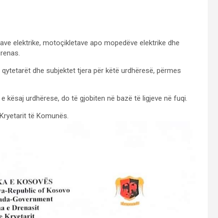
kletave elektrike, motoçikletave apo mopedëve elektrike dhe
renas.
 qytetarët dhe subjektet tjera për këtë urdhëresë, përmes
e kësaj urdhërese, do të gjobiten në bazë të ligjeve në fuqi.
 Kryetarit të Komunës.