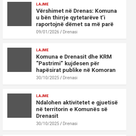
LAJME
Vërshimet në Drenas: Komuna
u bën thirrje qytetarëve t’i
raportojnë dëmet sa më parë
09/01/2026
Drenasi
LAJME
Komuna e Drenasit dhe KRM
“Pastrimi” kujdesen për
hapësirat publike në Komoran
30/10/2025
Drenasi
LAJME
Ndalohen aktivitetet e gjuetisë
në territorin e Komunës së
Drenasit
30/10/2025
Drenasi