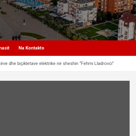
nasit
Na Kontakto
ëve dhe biçikletave elektrike në sheshin “Fehmi Lladrovci”