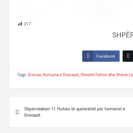
317
SHPË
Facebook
Tags:
Drenas
,
Komuna e Drenasit
,
Sheshit Fehmi dhe Xhevë Ll
Post
Shpërndahen 11 ftohës të qumështit për fermerët e
navigation
Drenasit