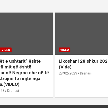
VIDEO
VIDEO
ët e ushtarit” është
Likoshani 28 shkur 202
 i filmit që është
(Vide)
uar në Negroc dhe në të
28/02/2023
Drenasi
ktrojnë të rinjtë nga
a.(VIDEO)
023
Drenasi