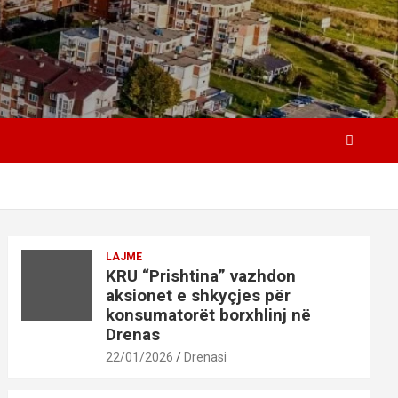
LAJME
KRU “Prishtina” vazhdon
aksionet e shkyçjes për
konsumatorët borxhlinj në
Drenas
22/01/2026
Drenasi