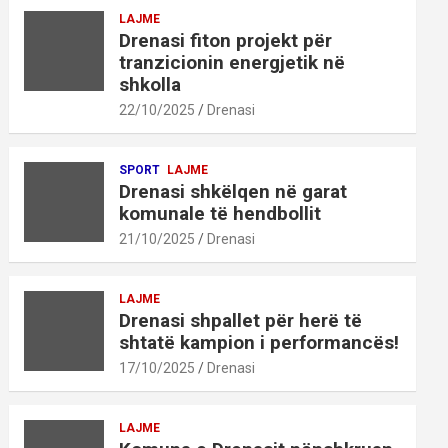
LAJME
Drenasi fiton projekt për
tranzicionin energjetik në
shkolla
22/10/2025
Drenasi
SPORT
LAJME
Drenasi shkëlqen në garat
komunale të hendbollit
21/10/2025
Drenasi
LAJME
Drenasi shpallet për herë të
shtatë kampion i performancës!
17/10/2025
Drenasi
LAJME