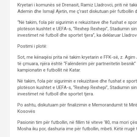
Kryetari i komunës së Drenasit, Ramiz Lladrovci, priti në tak
Ademin dhe Ismajl Ajetin, me ç’rast diskutuan për futbollin
“Në takim, fola për sigurimin e rekuizitave dhe fushat e sport
plotëson kushtet e UEFA-s, “Rexhep Rexhepi”, Stadiumin sinte
investimet në futboll dhe sportet tjera”, ka deklaruar Lladrov
Postimi i plotë:
Sot, me kënaqësi prita në takim kryetarin e FFK-së, z. Agim
të çmuara, njëra është “Falënderim për partneritetin besnik” 
kampionatin e futbollit në Katar.
Në takim, fola për sigurimin e rekuizitave dhe fushat e sporti
plotëson kushtet e UEFA-s, “Rexhep Rexhepi”, Stadiumin sinte
investimet në futboll dhe sportet tjera.
Po ashtu, diskutuam për finalizimin e Memorandumit të Mir
Kosovës
Pasionin tim për futbollin, në fillim të viteve ’80, ma mori 
Mosha iku por, dashuria ime për futbollin, mbeti. Këtë rrugë të