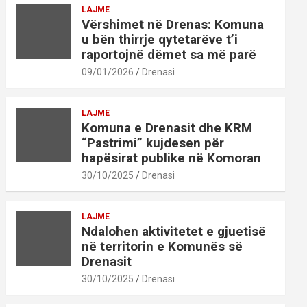
LAJME
Vërshimet në Drenas: Komuna
u bën thirrje qytetarëve t’i
raportojnë dëmet sa më parë
09/01/2026
Drenasi
LAJME
Komuna e Drenasit dhe KRM
“Pastrimi” kujdesen për
hapësirat publike në Komoran
30/10/2025
Drenasi
LAJME
Ndalohen aktivitetet e gjuetisë
në territorin e Komunës së
Drenasit
30/10/2025
Drenasi