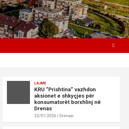
LAJME
KRU “Prishtina” vazhdon
aksionet e shkyçjes për
konsumatorët borxhlinj në
Drenas
22/01/2026
Drenasi