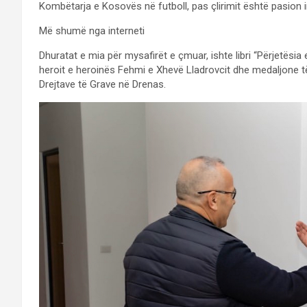
Kombëtarja e Kosovës në futboll, pas çlirimit është pasion im
Më shumë nga interneti
Dhuratat e mia për mysafirët e çmuar, ishte libri “Përjetësia 
heroit e heroinës Fehmi e Xhevë Lladrovcit dhe medaljone t
Drejtave të Grave në Drenas.