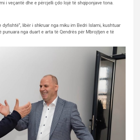
i i veçantë dhe e përcjelli çdo lojë të shqiponjave tona.
e dyfishtë”, libër i shkruar nga miku im Bedri Islami, kushtuar
ë punuara nga duart e arta të Qendrës për Mbrojtjen e të