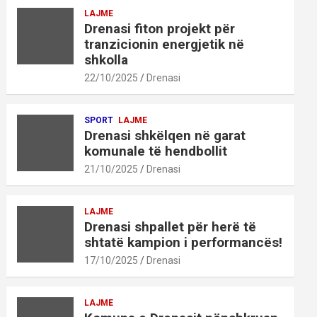
LAJME
Drenasi fiton projekt për
tranzicionin energjetik në
shkolla
22/10/2025
Drenasi
SPORT
LAJME
Drenasi shkëlqen në garat
komunale të hendbollit
21/10/2025
Drenasi
LAJME
Drenasi shpallet për herë të
shtatë kampion i performancës!
17/10/2025
Drenasi
LAJME