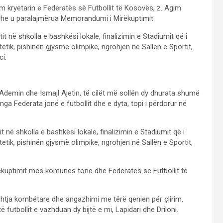
im kryetarin e Federatës së Futbollit të Kosovës, z. Agim
 dhe u paralajmërua Memorandumi i Mirëkuptimit.
it në shkolla e bashkësi lokale, finalizimin e Stadiumit që i
tik, pishinën gjysmë olimpike, ngrohjen në Sallën e Sportit,
ci.
 Ademin dhe Ismajl Ajetin, të cilët më sollën dy dhurata shumë
nga Federata jonë e futbollit dhe e dyta, topi i përdorur në
t në shkolla e bashkësi lokale, finalizimin e Stadiumit që i
tik, pishinën gjysmë olimpike, ngrohjen në Sallën e Sportit,
ëkuptimit mes komunës tonë dhe Federatës së Futbollit të
çështja kombëtare dhe angazhimi me tërë qenien për çlirim.
 futbollit e vazhduan dy bijtë e mi, Lapidari dhe Driloni.