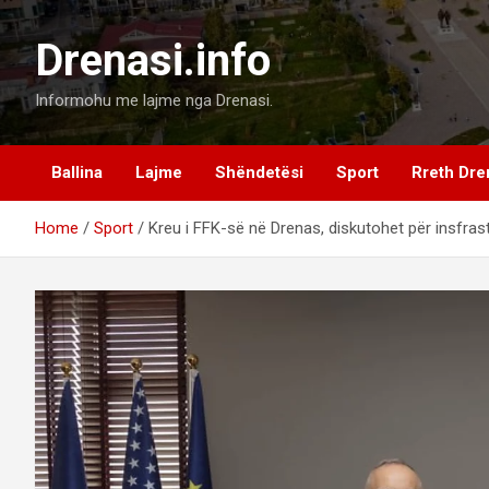
Skip
to
Drenasi.info
content
Informohu me lajme nga Drenasi.
Ballina
Lajme
Shëndetësi
Sport
Rreth Dre
Home
Sport
Kreu i FFK-së në Drenas, diskutohet për insfras