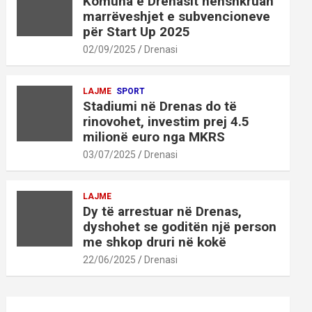
Komuna e Drenasit nënshkruan
marrëveshjet e subvencioneve
për Start Up 2025
02/09/2025
Drenasi
LAJME
SPORT
Stadiumi në Drenas do të
rinovohet, investim prej 4.5
milionë euro nga MKRS
03/07/2025
Drenasi
LAJME
Dy të arrestuar në Drenas,
dyshohet se goditën një person
me shkop druri në kokë
22/06/2025
Drenasi