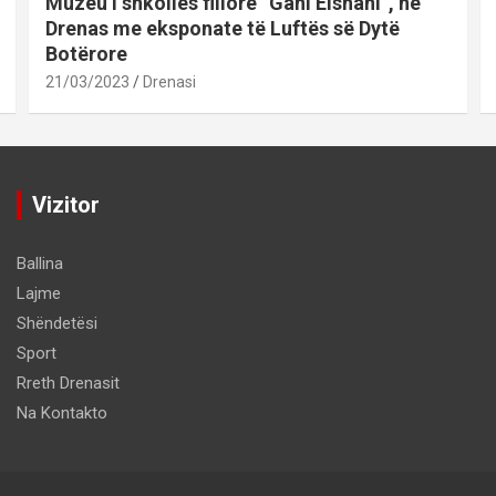
Muzeu i shkollës fillore “Gani Elshani”, në
Drenas me eksponate të Luftës së Dytë
Botërore
21/03/2023
Drenasi
Vizitor
Ballina
Lajme
Shëndetësi
Sport
Rreth Drenasit
Na Kontakto