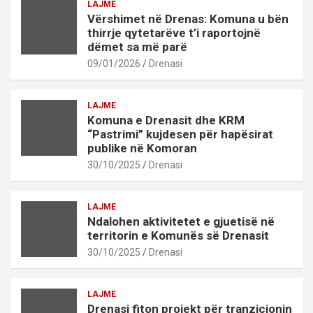
LAJME
Vërshimet në Drenas: Komuna u bën
thirrje qytetarëve t’i raportojnë
dëmet sa më parë
09/01/2026
Drenasi
LAJME
Komuna e Drenasit dhe KRM
“Pastrimi” kujdesen për hapësirat
publike në Komoran
30/10/2025
Drenasi
LAJME
Ndalohen aktivitetet e gjuetisë në
territorin e Komunës së Drenasit
30/10/2025
Drenasi
LAJME
Drenasi fiton projekt për tranzicionin