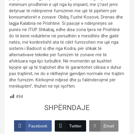
minimum prodhimin e ujit nga ky impiant, me ç’rast jemi
detyruar të ndërpremë furnizimin me ujë të pijshëm për
konsumatorët e zonave: Obiliq, Fushë Kosovë, Drenas dhe
lagjja Kalabria në Prishtinë. Si pasojë e ndërprerjes së
punës në ITUP Shkabaj, edhe disa zona tjera në Prishtinë
do të kenë reduktime në periudhën e mesditës dhe gjatë
natës, më konkretisht ata të cilët furnizohen me ujë nga
sistemi i Badocit si dhe nga Kodra, për shkak të
alternativave teknike për furnizim të zonave më të
afektuara nga kjo turbullirë. Në momentin që kushtet
lejojnë që uji të trajtohet dhe të garantohet cilësia e duhur
pas trajtimit, ne do e rikthejmë gjendjen normale me trajtim
dhe furnizim. Kërkojmë ndjesë dhe ju falënderojmë për
mirëkuptim”, thuhet në një njoftim.
494
SHPËRNDAJE
Facebook
Twitter
Email