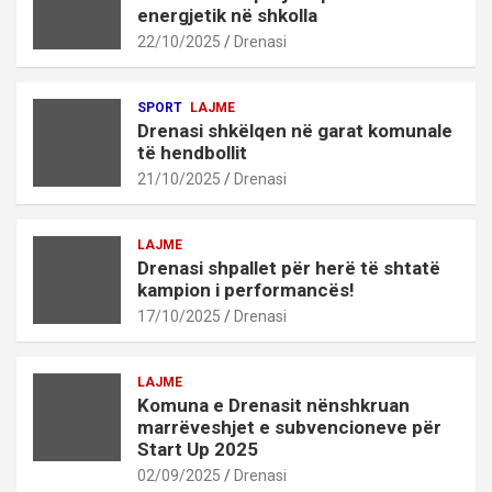
energjetik në shkolla
22/10/2025
Drenasi
SPORT
LAJME
Drenasi shkëlqen në garat komunale
të hendbollit
21/10/2025
Drenasi
LAJME
Drenasi shpallet për herë të shtatë
kampion i performancës!
17/10/2025
Drenasi
LAJME
Komuna e Drenasit nënshkruan
marrëveshjet e subvencioneve për
Start Up 2025
02/09/2025
Drenasi