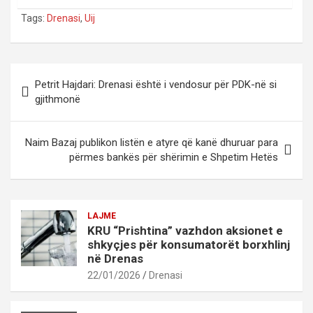
Tags:
Drenasi
,
Uij
Post
Petrit Hajdari: Drenasi është i vendosur për PDK-në si
navigation
gjithmonë
Naim Bazaj publikon listën e atyre që kanë dhuruar para
përmes bankës për shërimin e Shpetim Hetës
LAJME
KRU “Prishtina” vazhdon aksionet e
shkyçjes për konsumatorët borxhlinj
në Drenas
22/01/2026
Drenasi