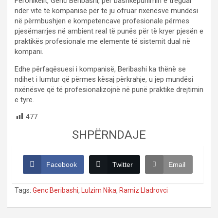
Feronikelit, Genc Beribashi, për bashkëpunimin e treguar
ndër vite të kompanisë për të ju ofruar nxënësve mundësi
në përmbushjen e kompetencave profesionale përmes
pjesëmarrjes në ambient real të punës për të kryer pjesën e
praktikës profesionale me elemente të sistemit dual në
kompani.
Edhe përfaqësuesi i kompanisë, Beribashi ka thënë se
ndihet i lumtur që përmes kësaj përkrahje, u jep mundësi
nxënësve që të profesionalizojnë në punë praktike drejtimin
e tyre.
477
SHPËRNDAJE
Facebook
Twitter
Email
Tags:
Genc Beribashi
,
Lulzim Nika
,
Ramiz Lladrovci