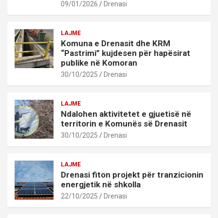
09/01/2026
Drenasi
LAJME
Komuna e Drenasit dhe KRM
“Pastrimi” kujdesen për hapësirat
publike në Komoran
30/10/2025
Drenasi
LAJME
Ndalohen aktivitetet e gjuetisë në
territorin e Komunës së Drenasit
30/10/2025
Drenasi
LAJME
Drenasi fiton projekt për tranzicionin
energjetik në shkolla
22/10/2025
Drenasi