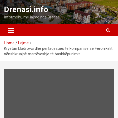
Skip
Drenasi.info
to
content
Informohu me lajme nga Drenasi.
Home
Lajme
Kryetari Lladrovci dhe përfaqësues të kompanisë së Feronikelit
nënshkruajnë marrëveshje të bashkëpunimit