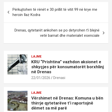
Post
Përkujtohen të rënët e 30 prillit të vitit 99 në krye me
navigation
heroin Ilaz Kodra
Drenas, qytetarët ankohen se po detyrohen t’i blejnë
vetë barnat dhe materialet esenciale
LAJME
KRU “Prishtina” vazhdon aksionet e
shkyçjes për konsumatorët borxhlinj
në Drenas
22/01/2026
Drenasi
LAJME
Vërshimet në Drenas: Komuna u bën
thirrje qytetarëve t’i raportojnë
dëmet sa më parë