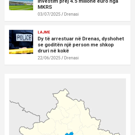
investim prej 4.5 milionë euro nga
MKRS
03/07/2025
Drenasi
LAJME
Dy të arrestuar në Drenas, dyshohet
se goditën një person me shkop
druri në kokë
22/06/2025
Drenasi