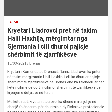
LAJME
Kryetari Lladrovci pret në takim
Halil Haxhija, mërgimtar nga
Gjermania i cili dhuroi pajisje
shërbimit të zjarrfikësve
15/03/2021
Drenasi
Kryetari i Komunës së Drenasit, Ramiz Lladrovci, ka pritur
në takim mërgimtarin Halil Haxhija, i cili ka dhuruar pajisje
shërbimit të zjarrfikëseve ne Drenas dhe ka falënderuar për
këtë ndihmë që do t’i ndihmoj shërbimit të zjarrfikësve për
kryerjen e detyrave në teren.
Më këtë rast, kryetari Lladrovci ka dhënë mirënjohje në
shenjë falënderimi për dhurimin e dy Fiskajave profesionale