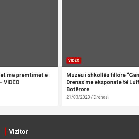
VIDEO
Muzeu i shkollës fillore “Gani Elshani”, në
Drenas me eksponate të Luftës së Dytë
Botërore
21/03/2023
Drenasi
Vizitor