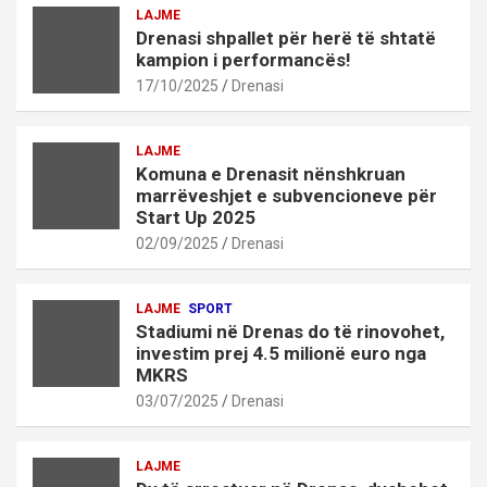
LAJME
Drenasi shpallet për herë të shtatë
kampion i performancës!
17/10/2025
Drenasi
LAJME
Komuna e Drenasit nënshkruan
marrëveshjet e subvencioneve për
Start Up 2025
02/09/2025
Drenasi
LAJME
SPORT
Stadiumi në Drenas do të rinovohet,
investim prej 4.5 milionë euro nga
MKRS
03/07/2025
Drenasi
LAJME