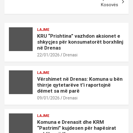
Kosovës
LAJME
KRU “Prishtina” vazhdon aksionet e
shkyçjes për konsumatorët borxhlinj
në Drenas
22/01/2026
Drenasi
LAJME
Vërshimet në Drenas: Komuna u bën
thirrje qytetarëve t’i raportojnë
dëmet sa më parë
09/01/2026
Drenasi
LAJME
Komuna e Drenasit dhe KRM
“Pastrimi” kujdesen për hapësirat