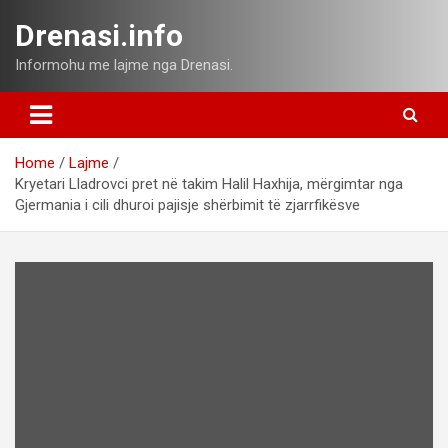
Skip
Drenasi.info
to
content
Informohu me lajme nga Drenasi.
Home
Lajme
Kryetari Lladrovci pret në takim Halil Haxhija, mërgimtar nga
Gjermania i cili dhuroi pajisje shërbimit të zjarrfikësve