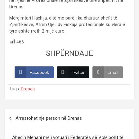
në Njësinë Profesionale të Zjarrfikësve dhe shpëtimit në
Drenas.
Mërgimtari Haxhija, ditë me parë i ka dhuruar shefit të
Zjarrfikësve, Afrim Gjeli dy Fiskaja profesionale ku vlera e
tyre është rreth 2 mijë euro.
466
SHPËRNDAJE
Facebook
Twitter
Email
Tags:
Drenas
Post
Arrestohet një person në Drenas
navigation
Abedin Mehani më i votuari i Federatës së Volejbollit të