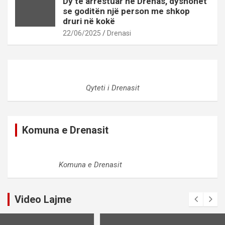
Dy të arrestuar në Drenas, dyshohet
se goditën një person me shkop
druri në kokë
22/06/2025
Drenasi
Qyteti i Drenasit
Komuna e Drenasit
Komuna e Drenasit
Video Lajme