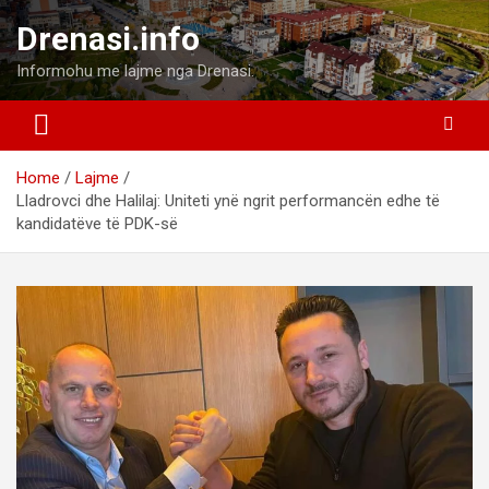
Skip
Drenasi.info
to
content
Informohu me lajme nga Drenasi.
Home
Lajme
Lladrovci dhe Halilaj: Uniteti ynë ngrit performancën edhe të
kandidatëve të PDK-së