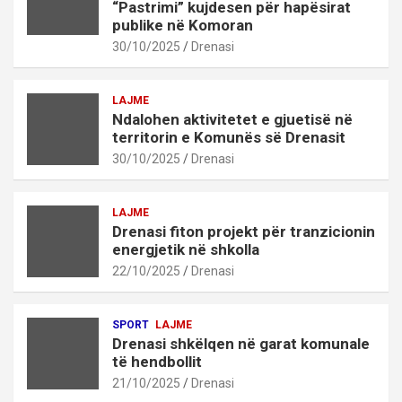
“Pastrimi” kujdesen për hapësirat
publike në Komoran
30/10/2025
Drenasi
LAJME
Ndalohen aktivitetet e gjuetisë në
territorin e Komunës së Drenasit
30/10/2025
Drenasi
LAJME
Drenasi fiton projekt për tranzicionin
energjetik në shkolla
22/10/2025
Drenasi
SPORT
LAJME
Drenasi shkëlqen në garat komunale
të hendbollit
21/10/2025
Drenasi