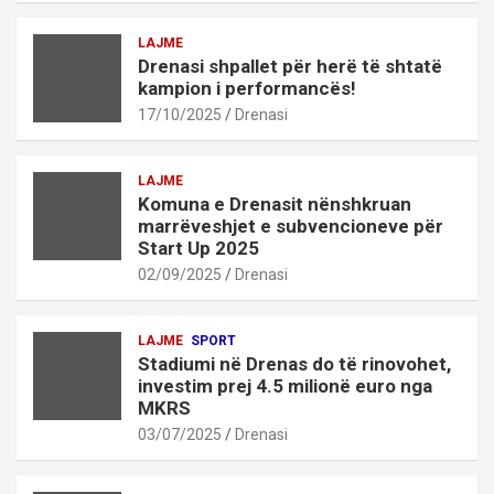
LAJME
Drenasi shpallet për herë të shtatë
kampion i performancës!
17/10/2025
Drenasi
LAJME
Komuna e Drenasit nënshkruan
marrëveshjet e subvencioneve për
Start Up 2025
02/09/2025
Drenasi
LAJME
SPORT
Stadiumi në Drenas do të rinovohet,
investim prej 4.5 milionë euro nga
MKRS
03/07/2025
Drenasi