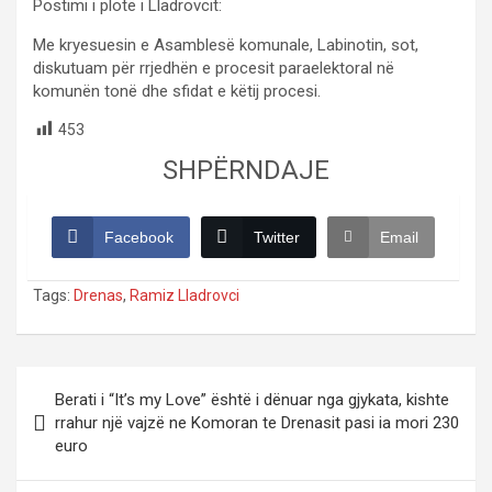
Postimi i plotë i Lladrovcit:
Me kryesuesin e Asamblesë komunale, Labinotin, sot,
diskutuam për rrjedhën e procesit paraelektoral në
komunën tonë dhe sfidat e këtij procesi.
453
SHPËRNDAJE
Facebook
Twitter
Email
Tags:
Drenas
,
Ramiz Lladrovci
Post
Berati i “It’s my Love” është i dënuar nga gjykata, kishte
navigation
rrahur një vajzë ne Komoran te Drenasit pasi ia mori 230
euro