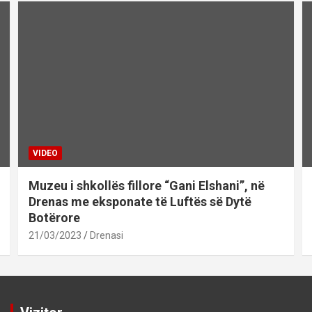
VIDEO
Muzeu i shkollës fillore “Gani Elshani”, në
Drenas me eksponate të Luftës së Dytë
Botërore
21/03/2023
Drenasi