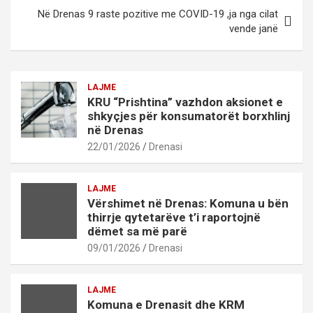
Në Drenas 9 raste pozitive me COVID-19 ,ja nga cilat
vende janë
LAJME
KRU “Prishtina” vazhdon aksionet e
shkyçjes për konsumatorët borxhlinj
në Drenas
22/01/2026
Drenasi
LAJME
Vërshimet në Drenas: Komuna u bën
thirrje qytetarëve t’i raportojnë
dëmet sa më parë
09/01/2026
Drenasi
LAJME
Komuna e Drenasit dhe KRM