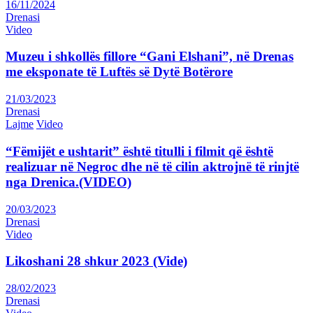
16/11/2024
Drenasi
Video
Muzeu i shkollës fillore “Gani Elshani”, në Drenas
me eksponate të Luftës së Dytë Botërore
21/03/2023
Drenasi
Lajme
Video
“Fëmijët e ushtarit” është titulli i filmit që është
realizuar në Negroc dhe në të cilin aktrojnë të rinjtë
nga Drenica.(VIDEO)
20/03/2023
Drenasi
Video
Likoshani 28 shkur 2023 (Vide)
28/02/2023
Drenasi