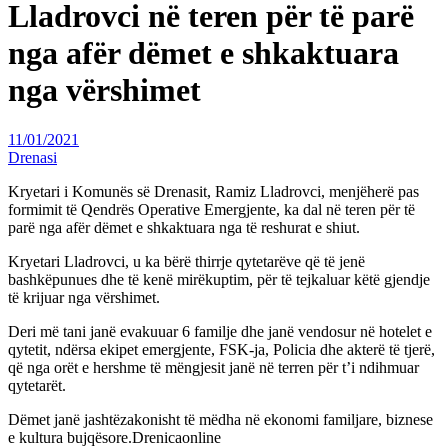
Lladrovci në teren për të parë
nga afër dëmet e shkaktuara
nga vërshimet
11/01/2021
Drenasi
Kryetari i Komunës së Drenasit, Ramiz Lladrovci, menjëherë pas
formimit të Qendrës Operative Emergjente, ka dal në teren për të
parë nga afër dëmet e shkaktuara nga të reshurat e shiut.
Kryetari Lladrovci, u ka bërë thirrje qytetarëve që të jenë
bashkëpunues dhe të kenë mirëkuptim, për të tejkaluar këtë gjendje
të krijuar nga vërshimet.
Deri më tani janë evakuuar 6 familje dhe janë vendosur në hotelet e
qytetit, ndërsa ekipet emergjente, FSK-ja, Policia dhe akterë të tjerë,
që nga orët e hershme të mëngjesit janë në terren për t’i ndihmuar
qytetarët.
Dëmet janë jashtëzakonisht të mëdha në ekonomi familjare, biznese
e kultura bujqësore.Drenicaonline