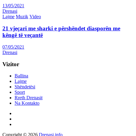
13/05/2021
Drenasi
Lajme
Muzik
Video
21 vjeçari me sharki e përshëndet diasporën me
këngë të veçantë
07/05/2021
Drenasi
Vizitor
Ballina
Lajme
Shëndetësi
Sport
Rreth Drenasit
Na Kontakto
Copyright © 2026
Drenasi.info