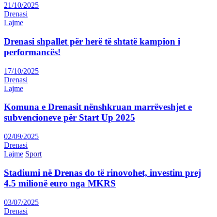
21/10/2025
Drenasi
Lajme
Drenasi shpallet për herë të shtatë kampion i
performancës!
17/10/2025
Drenasi
Lajme
Komuna e Drenasit nënshkruan marrëveshjet e
subvencioneve për Start Up 2025
02/09/2025
Drenasi
Lajme
Sport
Stadiumi në Drenas do të rinovohet, investim prej
4.5 milionë euro nga MKRS
03/07/2025
Drenasi