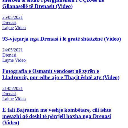
Gllanasellë të Drenasit (Video)
25/05/2021
Drenasi
Lajme
Video
93-vjeçarja nga Drenasi i lë gratë shtatzënë (Video)
24/05/2021
Drenasi
Lajme
Video
Fotografia e Osmanit vendoset në zyrën e
Lladrovcit, por edhe ajo e Thaçit është aty (Video)
21/05/2021
Drenasi
Lajme
Video
E fali Bajramin me veshje kombëtare, cili ishte
mesazhi që deshi të përcjell hoxha nga Drenasi
(Video)