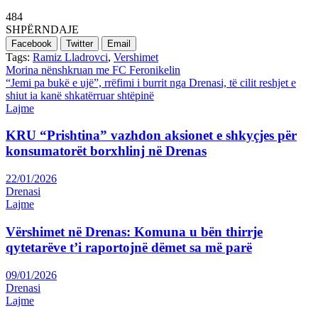
484
SHPËRNDAJE
Facebook
Twitter
Email
Tags:
Ramiz Lladrovci
,
Vershimet
Post
Morina nënshkruan me FC Feronikelin
“Jemi pa bukë e ujë”, rrëfimi i burrit nga Drenasi, të cilit reshjet e
navigation
shiut ia kanë shkatërruar shtëpinë
Lajme
KRU “Prishtina” vazhdon aksionet e shkyçjes për
konsumatorët borxhlinj në Drenas
22/01/2026
Drenasi
Lajme
Vërshimet në Drenas: Komuna u bën thirrje
qytetarëve t’i raportojnë dëmet sa më parë
09/01/2026
Drenasi
Lajme