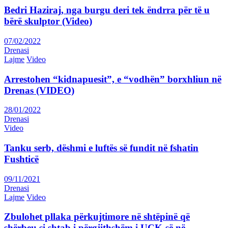
Bedri Haziraj, nga burgu deri tek ëndrra për të u
bërë skulptor (Video)
07/02/2022
Drenasi
Lajme
Video
Arrestohen “kidnapuesit”, e “vodhën” borxhliun në
Drenas (VIDEO)
28/01/2022
Drenasi
Video
Tanku serb, dëshmi e luftës së fundit në fshatin
Fushticë
09/11/2021
Drenasi
Lajme
Video
Zbulohet pllaka përkujtimore në shtëpinë që
shërbeu si shtab i përgjithshëm i UÇK-së në