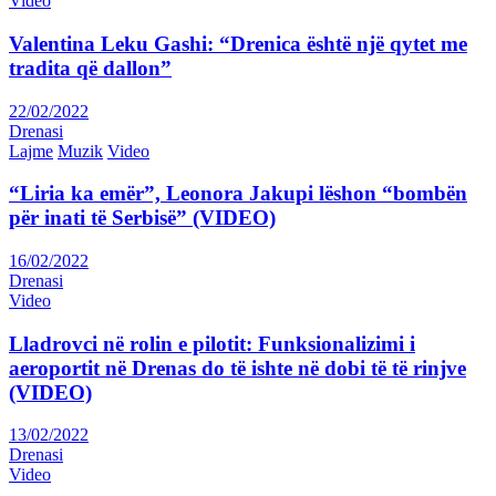
Video
Valentina Leku Gashi: “Drenica është një qytet me
tradita që dallon”
22/02/2022
Drenasi
Lajme
Muzik
Video
“Liria ka emër”, Leonora Jakupi lëshon “bombën
për inati të Serbisë” (VIDEO)
16/02/2022
Drenasi
Video
Lladrovci në rolin e pilotit: Funksionalizimi i
aeroportit në Drenas do të ishte në dobi të të rinjve
(VIDEO)
13/02/2022
Drenasi
Video