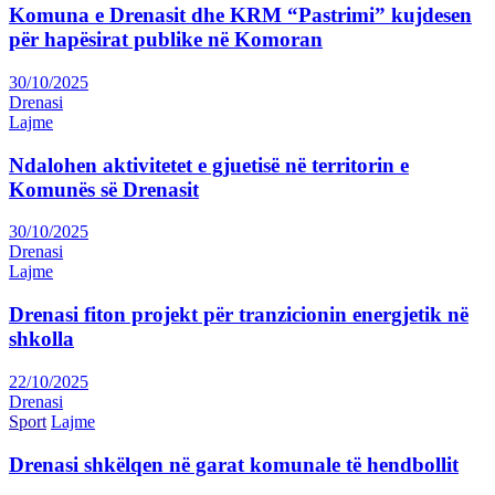
Komuna e Drenasit dhe KRM “Pastrimi” kujdesen
për hapësirat publike në Komoran
30/10/2025
Drenasi
Lajme
Ndalohen aktivitetet e gjuetisë në territorin e
Komunës së Drenasit
30/10/2025
Drenasi
Lajme
Drenasi fiton projekt për tranzicionin energjetik në
shkolla
22/10/2025
Drenasi
Sport
Lajme
Drenasi shkëlqen në garat komunale të hendbollit