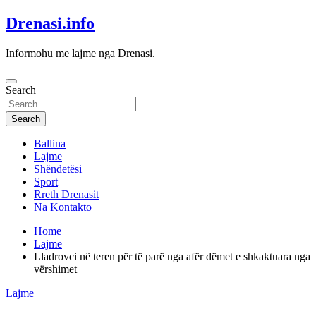
Skip
Drenasi.info
to
content
Informohu me lajme nga Drenasi.
Search
Search
Ballina
Lajme
Shëndetësi
Sport
Rreth Drenasit
Na Kontakto
Home
Lajme
Lladrovci në teren për të parë nga afër dëmet e shkaktuara nga
vërshimet
Lajme