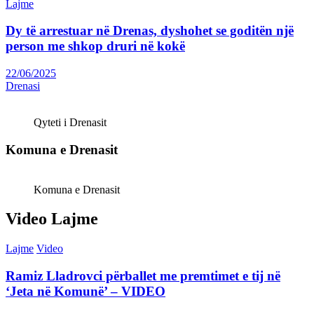
Lajme
Dy të arrestuar në Drenas, dyshohet se goditën një
person me shkop druri në kokë
22/06/2025
Drenasi
Qyteti i Drenasit
Komuna e Drenasit
Komuna e Drenasit
Video Lajme
Lajme
Video
Ramiz Lladrovci përballet me premtimet e tij në
‘Jeta në Komunë’ – VIDEO