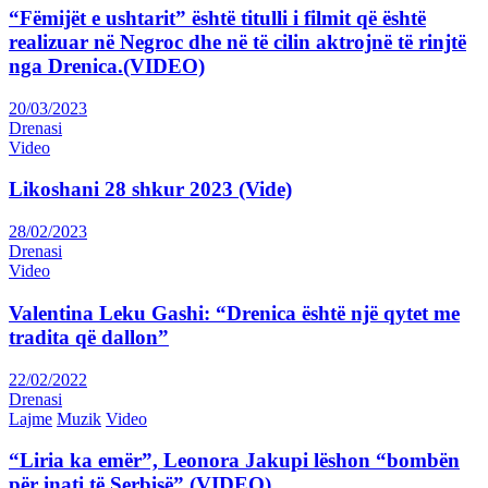
“Fëmijët e ushtarit” është titulli i filmit që është
realizuar në Negroc dhe në të cilin aktrojnë të rinjtë
nga Drenica.(VIDEO)
20/03/2023
Drenasi
Video
Likoshani 28 shkur 2023 (Vide)
28/02/2023
Drenasi
Video
Valentina Leku Gashi: “Drenica është një qytet me
tradita që dallon”
22/02/2022
Drenasi
Lajme
Muzik
Video
“Liria ka emër”, Leonora Jakupi lëshon “bombën
për inati të Serbisë” (VIDEO)