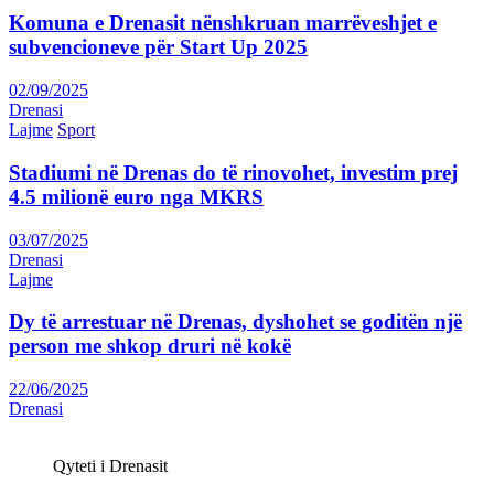
Komuna e Drenasit nënshkruan marrëveshjet e
subvencioneve për Start Up 2025
02/09/2025
Drenasi
Lajme
Sport
Stadiumi në Drenas do të rinovohet, investim prej
4.5 milionë euro nga MKRS
03/07/2025
Drenasi
Lajme
Dy të arrestuar në Drenas, dyshohet se goditën një
person me shkop druri në kokë
22/06/2025
Drenasi
Qyteti i Drenasit