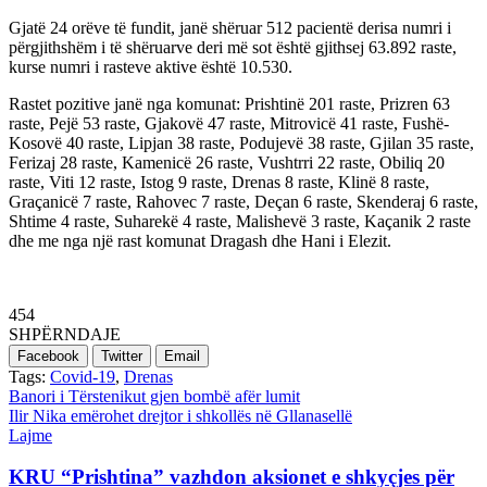
Gjatë 24 orëve të fundit, janë shëruar 512 pacientë derisa numri i
përgjithshëm i të shëruarve deri më sot është gjithsej 63.892 raste,
kurse numri i rasteve aktive është 10.530.
Rastet pozitive janë nga komunat: Prishtinë 201 raste, Prizren 63
raste, Pejë 53 raste, Gjakovë 47 raste, Mitrovicë 41 raste, Fushë-
Kosovë 40 raste, Lipjan 38 raste, Podujevë 38 raste, Gjilan 35 raste,
Ferizaj 28 raste, Kamenicë 26 raste, Vushtrri 22 raste, Obiliq 20
raste, Viti 12 raste, Istog 9 raste, Drenas 8 raste, Klinë 8 raste,
Graçanicë 7 raste, Rahovec 7 raste, Deçan 6 raste, Skenderaj 6 raste,
Shtime 4 raste, Suharekë 4 raste, Malishevë 3 raste, Kaçanik 2 raste
dhe me nga një rast komunat Dragash dhe Hani i Elezit.
454
SHPËRNDAJE
Facebook
Twitter
Email
Tags:
Covid-19
,
Drenas
Post
Banori i Tërstenikut gjen bombë afër lumit
Ilir Nika emërohet drejtor i shkollës në Gllanasellë
navigation
Lajme
KRU “Prishtina” vazhdon aksionet e shkyçjes për