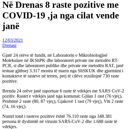
Në Drenas 8 raste pozitive me
COVID-19 ,ja nga cilat vende
janë
12/03/2021
Drenasi
Gjatë 24 orëve të fundit, në Laboratorin e Mikrobiologjisë
Molekulare në IKShPK dhe laboratoret private me metodën RT-
PCR, si dhe laboratoret publike dhe private me metodën RAT, janë
testuar gjithsej 3.317 mostra të marra nga ShSKUK dhe gjurmimi i
kontakteve të rasteve në terren, prej të cilëve rezultojnë 730 raste
pozitive.
Brenda 24 orëve janë raportuar 6 raste të vdekjes me SARS CoV-2
pozitiv. Rastet e vdekjes janë nga komunat: Gjilan 1 rast (76 vjeç),
Prishtinë 2 raste (80, 87 vjeç), Gjakovë 1 rast (79 vjeç), Viti 2 raste
(74, 16 vjeç).
Numri total i rasteve pozitive është 76.110 raste nga 348.381
persona të dyshimtë në virusin SARS-CoV-2 dhe 1.688 raste të
vdekjes.