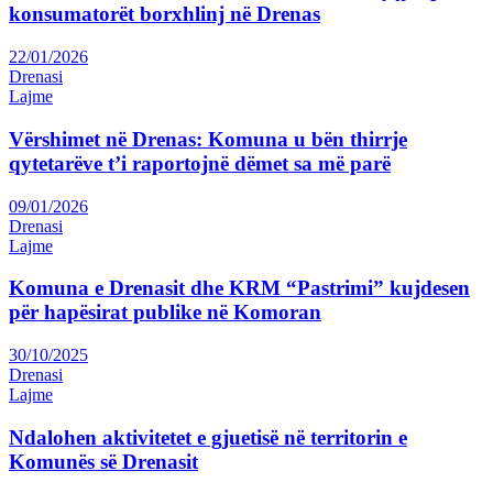
konsumatorët borxhlinj në Drenas
22/01/2026
Drenasi
Lajme
Vërshimet në Drenas: Komuna u bën thirrje
qytetarëve t’i raportojnë dëmet sa më parë
09/01/2026
Drenasi
Lajme
Komuna e Drenasit dhe KRM “Pastrimi” kujdesen
për hapësirat publike në Komoran
30/10/2025
Drenasi
Lajme
Ndalohen aktivitetet e gjuetisë në territorin e
Komunës së Drenasit