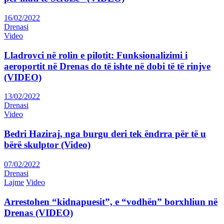
16/02/2022
Drenasi
Video
Lladrovci në rolin e pilotit: Funksionalizimi i
aeroportit në Drenas do të ishte në dobi të të rinjve
(VIDEO)
13/02/2022
Drenasi
Video
Bedri Haziraj, nga burgu deri tek ëndrra për të u
bërë skulptor (Video)
07/02/2022
Drenasi
Lajme
Video
Arrestohen “kidnapuesit”, e “vodhën” borxhliun në
Drenas (VIDEO)