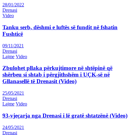
28/01/2022
Drenasi
Video
Tanku serb, dëshmi e luftës së fundit në fshatin
Fushticë
09/11/2021
Drenasi
Lajme
Video
Zbulohet pllaka përkujtimore në shtëpinë që
shërbeu si shtab i përgjithshëm i UÇK-së në
Gllanasellë të Drenasit (Video)
25/05/2021
Drenasi
Lajme
Video
93-vjeçarja nga Drenasi i lë gratë shtatzënë (Video)
24/05/2021
Drenasi