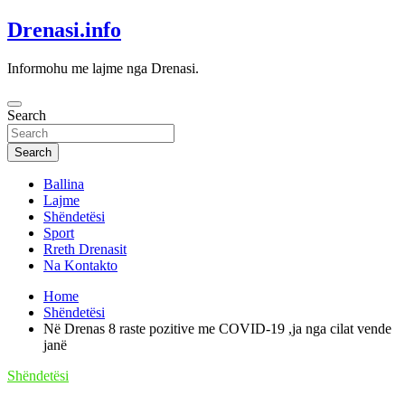
Skip
Drenasi.info
to
content
Informohu me lajme nga Drenasi.
Search
Search
Ballina
Lajme
Shëndetësi
Sport
Rreth Drenasit
Na Kontakto
Home
Shëndetësi
Në Drenas 8 raste pozitive me COVID-19 ,ja nga cilat vende
janë
Shëndetësi