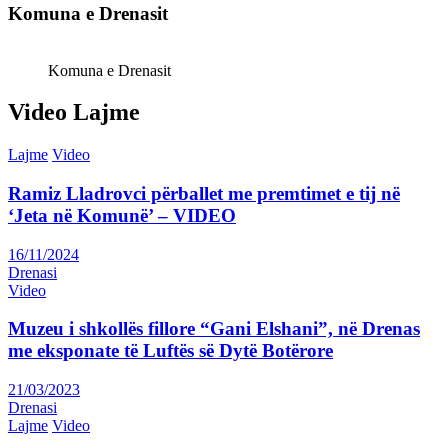
Komuna e Drenasit
Komuna e Drenasit
Video Lajme
Lajme
Video
Ramiz Lladrovci përballet me premtimet e tij në
‘Jeta në Komunë’ – VIDEO
16/11/2024
Drenasi
Video
Muzeu i shkollës fillore “Gani Elshani”, në Drenas
me eksponate të Luftës së Dytë Botërore
21/03/2023
Drenasi
Lajme
Video