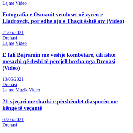
Lajme
Video
Fotografia e Osmanit vendoset në zyrën e
Lladrovcit, por edhe ajo e Thaçit është aty (Video)
21/05/2021
Drenasi
Lajme
Video
E fali Bajramin me veshje kombëtare, cili ishte
mesazhi që deshi të përcjell hoxha nga Drenasi
(Video)
13/05/2021
Drenasi
Lajme
Muzik
Video
21 vjeçari me sharki e përshëndet diasporën me
këngë të veçantë
07/05/2021
Drenasi