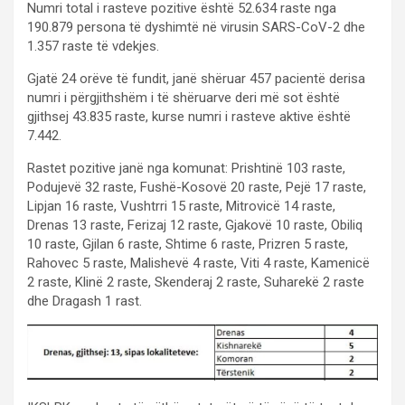
Numri total i rasteve pozitive është 52.634 raste nga
190.879 persona të dyshimtë në virusin SARS-CoV-2 dhe
1.357 raste të vdekjes.
Gjatë 24 orëve të fundit, janë shëruar 457 pacientë derisa
numri i përgjithshëm i të shëruarve deri më sot është
gjithsej 43.835 raste, kurse numri i rasteve aktive është
7.442.
Rastet pozitive janë nga komunat: Prishtinë 103 raste,
Podujevë 32 raste, Fushë-Kosovë 20 raste, Pejë 17 raste,
Lipjan 16 raste, Vushtrri 15 raste, Mitrovicë 14 raste,
Drenas 13 raste, Ferizaj 12 raste, Gjakovë 10 raste, Obiliq
10 raste, Gjilan 6 raste, Shtime 6 raste, Prizren 5 raste,
Rahovec 5 raste, Malishevë 4 raste, Viti 4 raste, Kamenicë
2 raste, Klinë 2 raste, Skenderaj 2 raste, Suharekë 2 raste
dhe Dragash 1 rast.