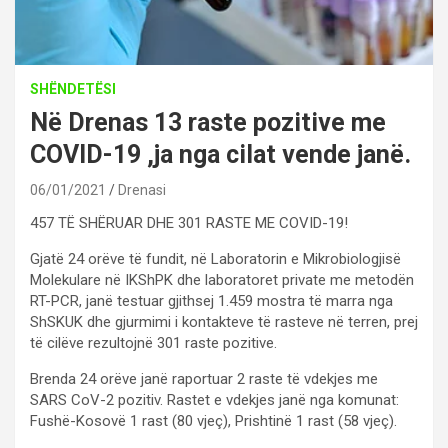
SHËNDETËSI
Në Drenas 13 raste pozitive me
COVID-19 ,ja nga cilat vende janë.
06/01/2021
Drenasi
457 TË SHËRUAR DHE 301 RASTE ME COVID-19!
Gjatë 24 orëve të fundit, në Laboratorin e Mikrobiologjisë
Molekulare në IKShPK dhe laboratoret private me metodën
RT-PCR, janë testuar gjithsej 1.459 mostra të marra nga
ShSKUK dhe gjurmimi i kontakteve të rasteve në terren, prej
të cilëve rezultojnë 301 raste pozitive.
Brenda 24 orëve janë raportuar 2 raste të vdekjes me
SARS CoV-2 pozitiv. Rastet e vdekjes janë nga komunat:
Fushë-Kosovë 1 rast (80 vjeç), Prishtinë 1 rast (58 vjeç).