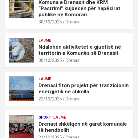
Komuna e Drenasit dhe KRM
“Pastrimi” kujdesen për hapësirat
publike në Komoran
30/10/2025
Drenasi
LAJME
Ndalohen aktivitetet e gjuetisë në
territorin e Komunës së Drenasit
30/10/2025
Drenasi
LAJME
Drenasi fiton projekt për tranzicionin
energjetik në shkolla
22/10/2025
Drenasi
SPORT
LAJME
Drenasi shkëlqen në garat komunale
të hendbollit
21/10/2025
Drenasi