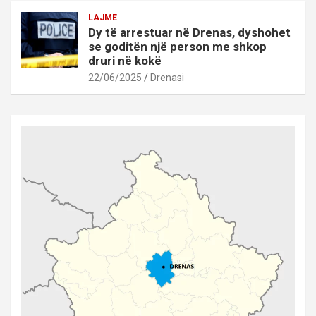
LAJME
Dy të arrestuar në Drenas, dyshohet
se goditën një person me shkop
druri në kokë
22/06/2025
Drenasi