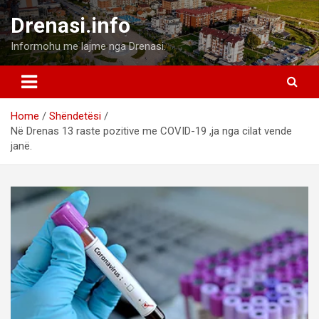
Skip
Drenasi.info
to
content
Informohu me lajme nga Drenasi.
Home
Shëndetësi
Në Drenas 13 raste pozitive me COVID-19 ,ja nga cilat vende
janë.