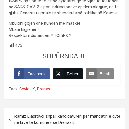
IKShPK apelon te të gjithë qytetarët që të vijnë të testohen
në SARS-CoV-2 sipas indikacioneve epidemiologjike, në të
gjitha Qendrat rajonale të shëndetësisë publike në Kosovë.
Mbuloni gojën dhe hundën me maskë!
Mbani higjienën!
Respektoni distancën // IKShPK//
475
SHPËRNDAJE
Facebook
Twitter
Email
Tags:
Covid-19
,
Drenas
Post
Ramiz Lladrovci shpall kandidaturën për mandatin e dytë
navigation
në krye të komunës së Drenasit