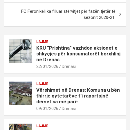
FC Feronikeli ka filluar stërvitjet për fazën tjetër të
sezonit 2020-21.
LAJME
KRU “Prishtina” vazhdon aksionet e
shkyçjes për konsumatorët borxhlinj
në Drenas
22/01/2026
Drenasi
LAJME
Vërshimet në Drenas: Komuna u bën
thirrje qytetarëve t’i raportojnë
dëmet sa më parë
09/01/2026
Drenasi
LAJME