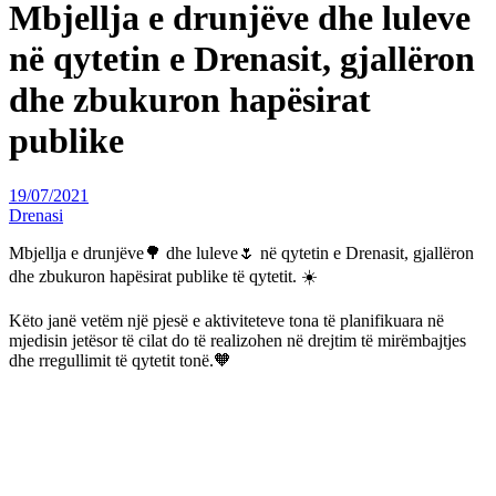
Mbjellja e drunjëve dhe luleve
në qytetin e Drenasit, gjallëron
dhe zbukuron hapësirat
publike
19/07/2021
Drenasi
Mbjellja e drunjëve🌳 dhe luleve🌷 në qytetin e Drenasit, gjallëron
dhe zbukuron hapësirat publike të qytetit. ☀️
Këto janë vetëm një pjesë e aktiviteteve tona të planifikuara në
mjedisin jetësor të cilat do të realizohen në drejtim të mirëmbajtjes
dhe rregullimit të qytetit tonë.🧡