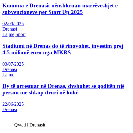
Komuna e Drenasit nënshkruan marrëveshjet e
subvencioneve për Start Up 2025
02/09/2025
Drenasi
Lajme
Sport
Stadiumi në Drenas do të rinovohet, investim prej
4.5 milionë euro nga MKRS
03/07/2025
Drenasi
Lajme
Dy të arrestuar në Drenas, dyshohet se goditën një
person me shkop druri në kokë
22/06/2025
Drenasi
Qyteti i Drenasit