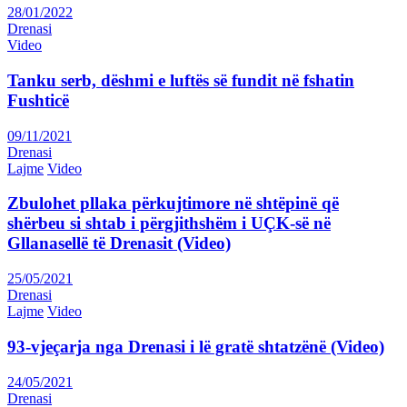
28/01/2022
Drenasi
Video
Tanku serb, dëshmi e luftës së fundit në fshatin
Fushticë
09/11/2021
Drenasi
Lajme
Video
Zbulohet pllaka përkujtimore në shtëpinë që
shërbeu si shtab i përgjithshëm i UÇK-së në
Gllanasellë të Drenasit (Video)
25/05/2021
Drenasi
Lajme
Video
93-vjeçarja nga Drenasi i lë gratë shtatzënë (Video)
24/05/2021
Drenasi