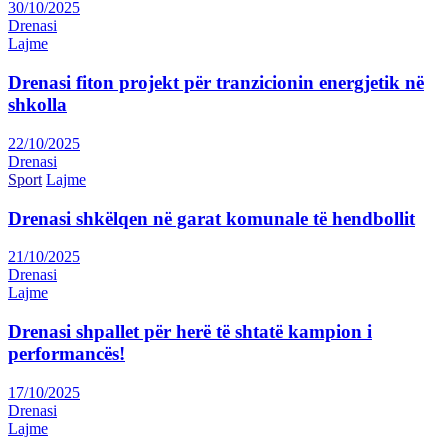
30/10/2025
Drenasi
Lajme
Drenasi fiton projekt për tranzicionin energjetik në
shkolla
22/10/2025
Drenasi
Sport
Lajme
Drenasi shkëlqen në garat komunale të hendbollit
21/10/2025
Drenasi
Lajme
Drenasi shpallet për herë të shtatë kampion i
performancës!
17/10/2025
Drenasi
Lajme