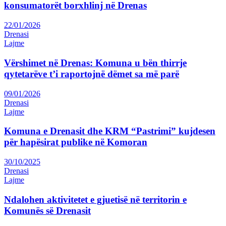
konsumatorët borxhlinj në Drenas
22/01/2026
Drenasi
Lajme
Vërshimet në Drenas: Komuna u bën thirrje
qytetarëve t’i raportojnë dëmet sa më parë
09/01/2026
Drenasi
Lajme
Komuna e Drenasit dhe KRM “Pastrimi” kujdesen
për hapësirat publike në Komoran
30/10/2025
Drenasi
Lajme
Ndalohen aktivitetet e gjuetisë në territorin e
Komunës së Drenasit