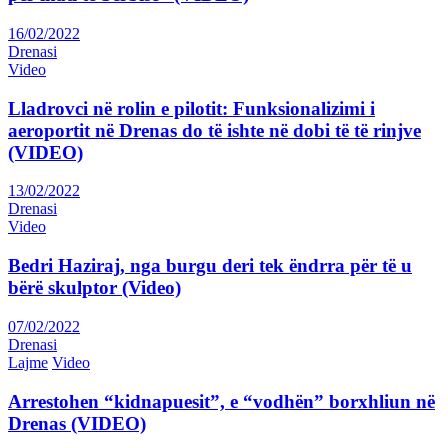
16/02/2022
Drenasi
Video
Lladrovci në rolin e pilotit: Funksionalizimi i
aeroportit në Drenas do të ishte në dobi të të rinjve
(VIDEO)
13/02/2022
Drenasi
Video
Bedri Haziraj, nga burgu deri tek ëndrra për të u
bërë skulptor (Video)
07/02/2022
Drenasi
Lajme
Video
Arrestohen “kidnapuesit”, e “vodhën” borxhliun në
Drenas (VIDEO)