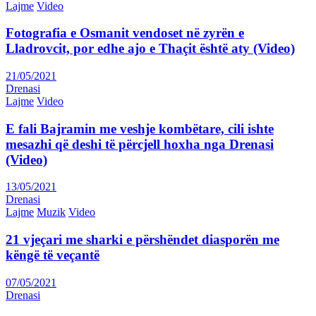
Lajme
Video
Fotografia e Osmanit vendoset në zyrën e
Lladrovcit, por edhe ajo e Thaçit është aty (Video)
21/05/2021
Drenasi
Lajme
Video
E fali Bajramin me veshje kombëtare, cili ishte
mesazhi që deshi të përcjell hoxha nga Drenasi
(Video)
13/05/2021
Drenasi
Lajme
Muzik
Video
21 vjeçari me sharki e përshëndet diasporën me
këngë të veçantë
07/05/2021
Drenasi