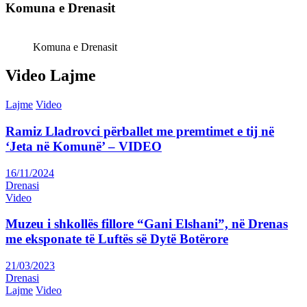
Komuna e Drenasit
Komuna e Drenasit
Video Lajme
Lajme
Video
Ramiz Lladrovci përballet me premtimet e tij në
‘Jeta në Komunë’ – VIDEO
16/11/2024
Drenasi
Video
Muzeu i shkollës fillore “Gani Elshani”, në Drenas
me eksponate të Luftës së Dytë Botërore
21/03/2023
Drenasi
Lajme
Video