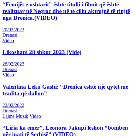
“Fëmijët e ushtarit” është titulli i filmit që është
realizuar në Negroc dhe në të cilin aktrojnë të rinjtë
nga Drenica.(VIDEO)
20/03/2023
Drenasi
Video
Likoshani 28 shkur 2023 (Vide)
28/02/2023
Drenasi
Video
Valentina Leku Gashi: “Drenica është një qytet me
tradita që dallon”
22/02/2022
Drenasi
Lajme
Muzik
Video
“Liria ka emër”, Leonora Jakupi lëshon “bombën
për inati të Serbisë” (VIDEO)