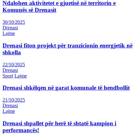
Ndalohen aktivitetet e gjuetisë në territorin e
Komunës së Drenasit
30/10/2025
Drenasi
Lajme
Drenasi fiton projekt për tranzicionin energjetik në
shkolla
22/10/2025
Drenasi
Sport
Lajme
Drenasi shkëlqen në garat komunale të hendbollit
21/10/2025
Drenasi
Lajme
Drenasi shpallet për herë të shtatë kampion i
performancës!