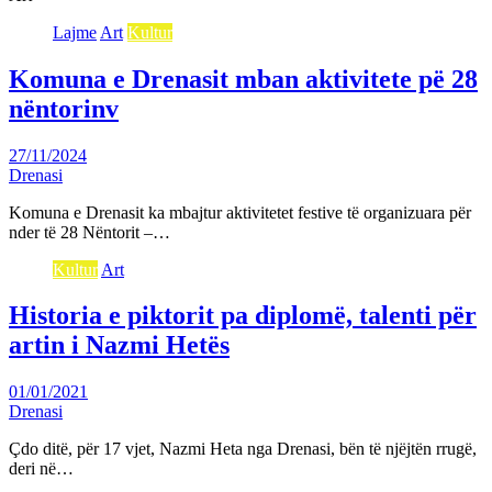
Lajme
Art
Kultur
Komuna e Drenasit mban aktivitete pë 28
nëntorinv
27/11/2024
Drenasi
Komuna e Drenasit ka mbajtur aktivitetet festive të organizuara për
nder të 28 Nëntorit –…
Kultur
Art
Historia e piktorit pa diplomë, talenti për
artin i Nazmi Hetës
01/01/2021
Drenasi
Çdo ditë, për 17 vjet, Nazmi Heta nga Drenasi, bën të njëjtën rrugë,
deri në…