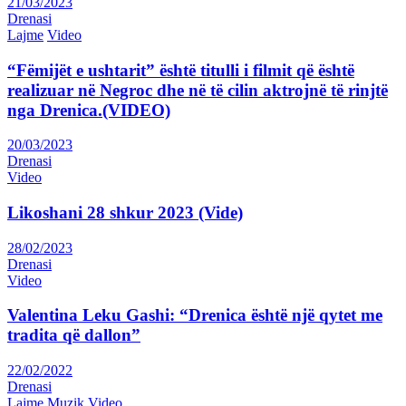
21/03/2023
Drenasi
Lajme
Video
“Fëmijët e ushtarit” është titulli i filmit që është
realizuar në Negroc dhe në të cilin aktrojnë të rinjtë
nga Drenica.(VIDEO)
20/03/2023
Drenasi
Video
Likoshani 28 shkur 2023 (Vide)
28/02/2023
Drenasi
Video
Valentina Leku Gashi: “Drenica është një qytet me
tradita që dallon”
22/02/2022
Drenasi
Lajme
Muzik
Video