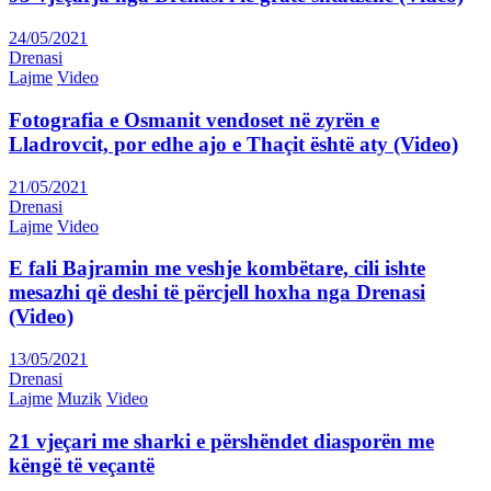
24/05/2021
Drenasi
Lajme
Video
Fotografia e Osmanit vendoset në zyrën e
Lladrovcit, por edhe ajo e Thaçit është aty (Video)
21/05/2021
Drenasi
Lajme
Video
E fali Bajramin me veshje kombëtare, cili ishte
mesazhi që deshi të përcjell hoxha nga Drenasi
(Video)
13/05/2021
Drenasi
Lajme
Muzik
Video
21 vjeçari me sharki e përshëndet diasporën me
këngë të veçantë