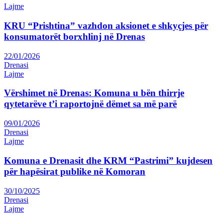
Lajme
KRU “Prishtina” vazhdon aksionet e shkyçjes për
konsumatorët borxhlinj në Drenas
22/01/2026
Drenasi
Lajme
Vërshimet në Drenas: Komuna u bën thirrje
qytetarëve t’i raportojnë dëmet sa më parë
09/01/2026
Drenasi
Lajme
Komuna e Drenasit dhe KRM “Pastrimi” kujdesen
për hapësirat publike në Komoran
30/10/2025
Drenasi
Lajme