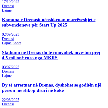
17/10/2025
Drenasi
Lajme
Komuna e Drenasit nënshkruan marrëveshjet e
subvencioneve për Start Up 2025
02/09/2025
Drenasi
Lajme
Sport
Stadiumi në Drenas do të rinovohet, investim prej
4.5 milionë euro nga MKRS
03/07/2025
Drenasi
Lajme
Dy të arrestuar në Drenas, dyshohet se goditën një
person me shkop druri në kokë
22/06/2025
Drenasi