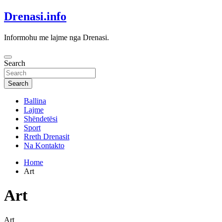
Skip
Drenasi.info
to
content
Informohu me lajme nga Drenasi.
Search
Search
Ballina
Lajme
Shëndetësi
Sport
Rreth Drenasit
Na Kontakto
Home
Art
Art
Art