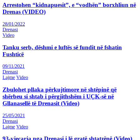
Arrestohen “kidnapuesit”, e “vodhën” borxhliun në
Drenas (VIDEO)
28/01/2022
Drenasi
Video
Tanku serb, dëshmi e luftës së fundit në fshatin
Fushticë
09/11/2021
Drenasi
Lajme
Video
Zbulohet pllaka përkujtimore në shtëpinë që
shërbeu si shtab i përgjithshëm i UÇK-së në
Gllanasellë të Drenasit (Video)
25/05/2021
Drenasi
Lajme
Video
93-vjeçarja nga Drenasi i lë gratë shtatzënë (Video)