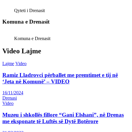
Qyteti i Drenasit
Komuna e Drenasit
Komuna e Drenasit
Video Lajme
Lajme
Video
Ramiz Lladrovci përballet me premtimet e tij në
‘Jeta në Komunë’ – VIDEO
16/11/2024
Drenasi
Video
Muzeu i shkollës fillore “Gani Elshani”, në Drenas
me eksponate të Luftës së Dytë Botërore