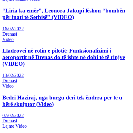
“Liria ka emër”, Leonora Jakupi lëshon “bombën
për inati të Serbisë” (VIDEO)
16/02/2022
Drenasi
Video
Lladrovci në rolin e pilotit: Funksionalizimi i
aeroportit në Drenas do të ishte në dobi të të rinjve
(VIDEO)
13/02/2022
Drenasi
Video
Bedri Haziraj, nga burgu deri tek ëndrra për të u
bërë skulptor (Video)
07/02/2022
Drenasi
Lajme
Video