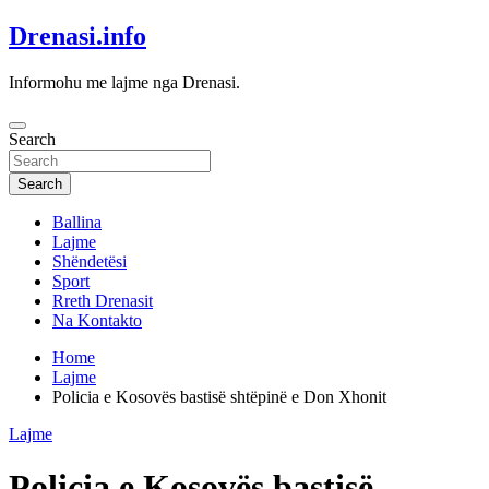
Skip
Drenasi.info
to
content
Informohu me lajme nga Drenasi.
Search
Search
Ballina
Lajme
Shëndetësi
Sport
Rreth Drenasit
Na Kontakto
Home
Lajme
Policia e Kosovës bastisë shtëpinë e Don Xhonit
Lajme
Policia e Kosovës bastisë