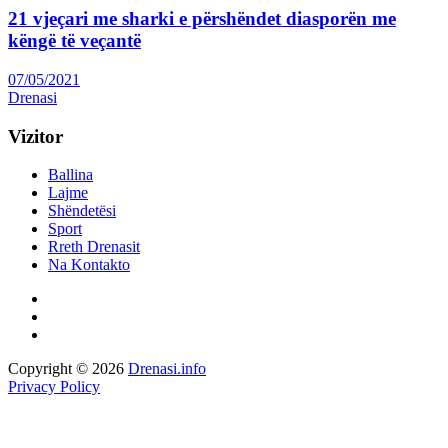
21 vjeçari me sharki e përshëndet diasporën me
këngë të veçantë
07/05/2021
Drenasi
Vizitor
Ballina
Lajme
Shëndetësi
Sport
Rreth Drenasit
Na Kontakto
Copyright © 2026
Drenasi.info
Privacy Policy