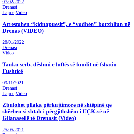
07/02/2022
Drenasi
Lajme
Video
Arrestohen “kidnapuesit”, e “vodhën” borxhliun në
Drenas (VIDEO)
28/01/2022
Drenasi
Video
Tanku serb, dëshmi e luftës së fundit në fshatin
Fushticë
09/11/2021
Drenasi
Lajme
Video
Zbulohet pllaka përkujtimore në shtëpinë që
shërbeu si shtab i përgjithshëm i UÇK-së në
Gllanasellë të Drenasit (Video)
25/05/2021