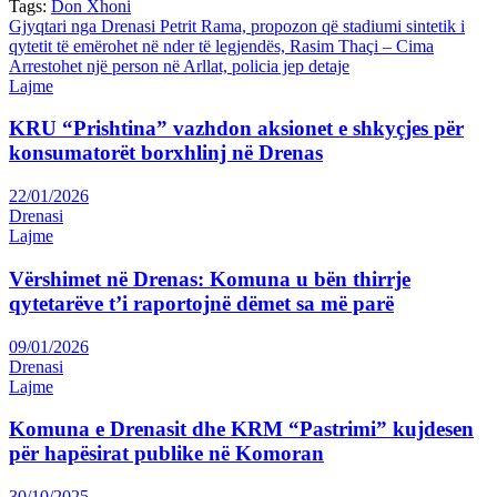
Tags:
Don Xhoni
Post
Gjyqtari nga Drenasi Petrit Rama, propozon që stadiumi sintetik i
qytetit të emërohet në nder të legjendës, Rasim Thaçi – Cima
navigation
Arrestohet një person në Arllat, policia jep detaje
Lajme
KRU “Prishtina” vazhdon aksionet e shkyçjes për
konsumatorët borxhlinj në Drenas
22/01/2026
Drenasi
Lajme
Vërshimet në Drenas: Komuna u bën thirrje
qytetarëve t’i raportojnë dëmet sa më parë
09/01/2026
Drenasi
Lajme
Komuna e Drenasit dhe KRM “Pastrimi” kujdesen
për hapësirat publike në Komoran
30/10/2025