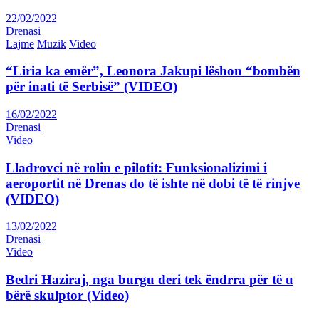
22/02/2022
Drenasi
Lajme
Muzik
Video
“Liria ka emër”, Leonora Jakupi lëshon “bombën
për inati të Serbisë” (VIDEO)
16/02/2022
Drenasi
Video
Lladrovci në rolin e pilotit: Funksionalizimi i
aeroportit në Drenas do të ishte në dobi të të rinjve
(VIDEO)
13/02/2022
Drenasi
Video
Bedri Haziraj, nga burgu deri tek ëndrra për të u
bërë skulptor (Video)