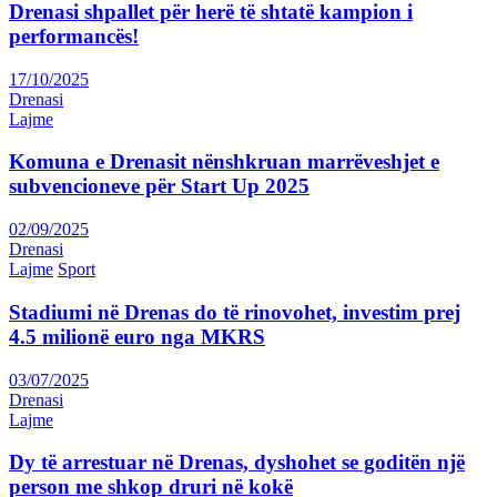
Drenasi shpallet për herë të shtatë kampion i
performancës!
17/10/2025
Drenasi
Lajme
Komuna e Drenasit nënshkruan marrëveshjet e
subvencioneve për Start Up 2025
02/09/2025
Drenasi
Lajme
Sport
Stadiumi në Drenas do të rinovohet, investim prej
4.5 milionë euro nga MKRS
03/07/2025
Drenasi
Lajme
Dy të arrestuar në Drenas, dyshohet se goditën një
person me shkop druri në kokë