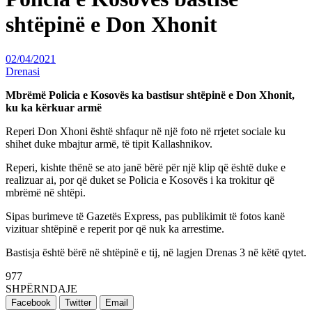
shtëpinë e Don Xhonit
02/04/2021
Drenasi
Mbrëmë Policia e Kosovës ka bastisur shtëpinë e Don Xhonit,
ku ka kërkuar armë
Reperi Don Xhoni është shfaqur në një foto në rrjetet sociale ku
shihet duke mbajtur armë, të tipit Kallashnikov.
Reperi, kishte thënë se ato janë bërë për një klip që është duke e
realizuar ai, por që duket se Policia e Kosovës i ka trokitur që
mbrëmë në shtëpi.
Sipas burimeve të Gazetës Express, pas publikimit të fotos kanë
vizituar shtëpinë e reperit por që nuk ka arrestime.
Bastisja është bërë në shtëpinë e tij, në lagjen Drenas 3 në këtë qytet.
977
SHPËRNDAJE
Facebook
Twitter
Email