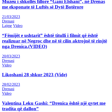
Muzeu i shkollës fillore “Gani Elshani”, në Drenas
me eksponate të Luftës së Dytë Botërore
21/03/2023
Drenasi
Lajme
Video
“Fëmijët e ushtarit” është titulli i filmit që është
realizuar në Negroc dhe në të cilin aktrojnë të rinjtë
nga Drenica.(VIDEO)
20/03/2023
Drenasi
Video
Likoshani 28 shkur 2023 (Vide)
28/02/2023
Drenasi
Video
Valentina Leku Gashi: “Drenica është një qytet me
tradita që dallon”