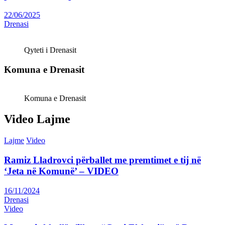
22/06/2025
Drenasi
Qyteti i Drenasit
Komuna e Drenasit
Komuna e Drenasit
Video Lajme
Lajme
Video
Ramiz Lladrovci përballet me premtimet e tij në
‘Jeta në Komunë’ – VIDEO
16/11/2024
Drenasi
Video