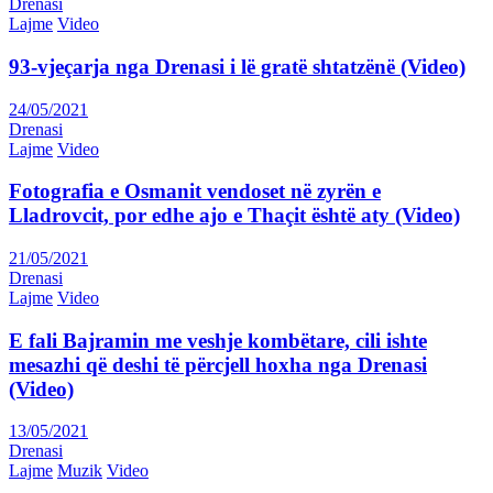
Drenasi
Lajme
Video
93-vjeçarja nga Drenasi i lë gratë shtatzënë (Video)
24/05/2021
Drenasi
Lajme
Video
Fotografia e Osmanit vendoset në zyrën e
Lladrovcit, por edhe ajo e Thaçit është aty (Video)
21/05/2021
Drenasi
Lajme
Video
E fali Bajramin me veshje kombëtare, cili ishte
mesazhi që deshi të përcjell hoxha nga Drenasi
(Video)
13/05/2021
Drenasi
Lajme
Muzik
Video