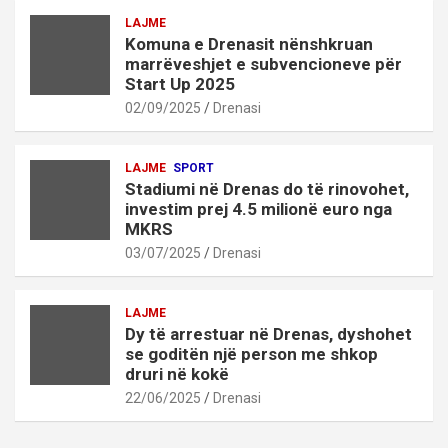
LAJME
Komuna e Drenasit nënshkruan
marrëveshjet e subvencioneve për
Start Up 2025
02/09/2025
Drenasi
LAJME
SPORT
Stadiumi në Drenas do të rinovohet,
investim prej 4.5 milionë euro nga
MKRS
03/07/2025
Drenasi
LAJME
Dy të arrestuar në Drenas, dyshohet
se goditën një person me shkop
druri në kokë
22/06/2025
Drenasi