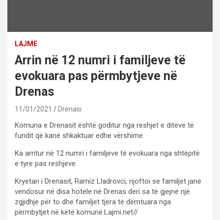
LAJME
Arrin në 12 numri i familjeve të
evokuara pas përmbytjeve në
Drenas
11/01/2021
Drenasi
Komuna e Drenasit është goditur nga reshjet e ditëve të
fundit që kanë shkaktuar edhe vërshime.
Ka arritur në 12 numri i familjeve të evokuara nga shtëpitë
e tyre pas reshjeve.
Kryetari i Drenasit, Ramiz Lladrovci, njoftoi se familjet janë
vendosur në disa hotele në Drenas deri sa të gjejnë një
zgjidhje për to dhe familjet tjera të dëmtuara nga
përmbytjet në këtë komunë.Lajmi.net//