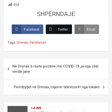
454
SHPËRNDAJE
Facebook
Twitter
Email
Tags:
Drenas
,
Vershimet
Post
Në Drenas 6 raste pozitive me COVID-19 ,ja nga cilat
navigation
vende janë
Përmbytjet në Drenas, nxjerrin televizorët nga lokalet
LAJME