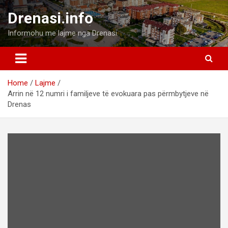
Skip
Drenasi.info
to
content
Informohu me lajme nga Drenasi.
Home
Lajme
Arrin në 12 numri i familjeve të evokuara pas përmbytjeve në
Drenas