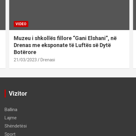
VIDEO
Muzeu i shkollës fillore “Gani Elshani”, në
Drenas me eksponate të Luftës së Dytë
Botërore
21/03/2023
Drenasi
Vizitor
Ballina
Lajme
Shëndetësi
Sport