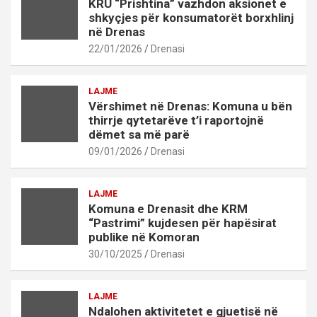
KRU “Prishtina” vazhdon aksionet e
shkyçjes për konsumatorët borxhlinj
në Drenas
22/01/2026
Drenasi
LAJME
Vërshimet në Drenas: Komuna u bën
thirrje qytetarëve t’i raportojnë
dëmet sa më parë
09/01/2026
Drenasi
LAJME
Komuna e Drenasit dhe KRM
“Pastrimi” kujdesen për hapësirat
publike në Komoran
30/10/2025
Drenasi
LAJME
Ndalohen aktivitetet e gjuetisë në