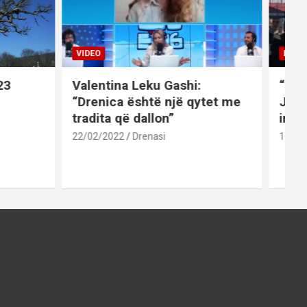
VIDEO
LAJME
3
Valentina Leku Gashi:
“Liri
“Drenica është një qytet me
Jaku
tradita që dallon”
inati
22/02/2022
Drenasi
16/02/