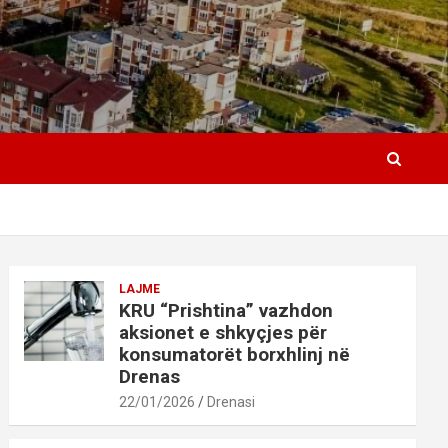
LAJME
KRU “Prishtina” vazhdon
aksionet e shkyçjes për
konsumatorët borxhlinj në
Drenas
22/01/2026
Drenasi