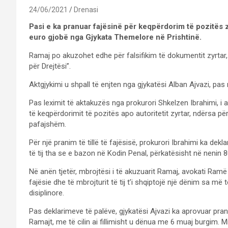
24/06/2021
Drenasi
Pasi e ka pranuar fajësinë për keqpërdorim të pozitës
euro gjobë nga Gjykata Themelore në Prishtinë.
Ramaj po akuzohet edhe për falsifikim të dokumentit zyrtar, 
për Drejtësi”.
Aktgjykimi u shpall të enjten nga gjykatësi Alban Ajvazi, pas m
Pas leximit të aktakuzës nga prokurori Shkelzen Ibrahimi, i 
të keqpërdorimit të pozitës apo autoritetit zyrtar, ndërsa për
pafajshëm.
Për një pranim të tillë të fajësisë, prokurori Ibrahimi ka dek
të tij tha se e bazon në Kodin Penal, përkatësisht në nenin 8
Në anën tjetër, mbrojtësi i të akuzuarit Ramaj, avokati Ram
fajësie dhe të mbrojturit të tij t’i shqiptojë një dënim sa më
disiplinore.
Pas deklarimeve të palëve, gjykatësi Ajvazi ka aprovuar pran
Ramajt, me të cilin ai fillimisht u dënua me 6 muaj burgim. 