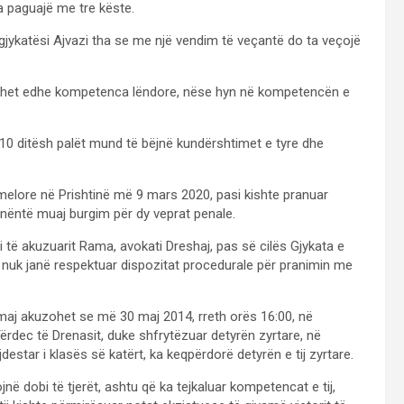
a paguajë me tre këste.
, gjykatësi Ajvazi tha se me një vendim të veçantë do ta veçojë
ësohet edhe kompetenca lëndore, nëse hyn në kompetencën e
j 10 ditësh palët mund të bëjnë kundërshtimet e tyre dhe
melore në Prishtinë më 9 mars 2020, pasi kishte pranuar
e nëntë muaj burgim për dy veprat penale.
i të akuzuarit Rama, avokati Dreshaj, pas së cilës Gjykata e
e nuk janë respektuar dispozitat procedurale për pranimin me
maj akuzohet se më 30 maj 2014, rreth orës 16:00, në
Tërdec të Drenasit, duke shfrytëzuar detyrën zyrtare, në
ujdestar i klasës së katërt, ka keqpërdorë detyrën e tij zyrtare.
në dobi të tjerët, ashtu që ka tejkaluar kompetencat e tij,