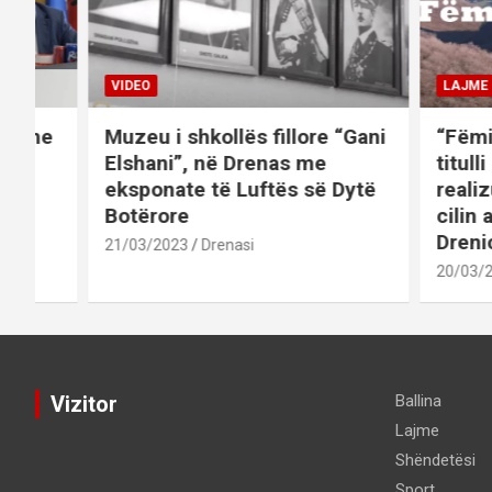
VIDEO
LAJME
et me
Muzeu i shkollës fillore “Gani
“Fëmij
 në
Elshani”, në Drenas me
titulli
eksponate të Luftës së Dytë
realiz
Botërore
cilin a
Drenic
21/03/2023
Drenasi
20/03/2
Vizitor
Ballina
Lajme
Shëndetësi
Sport