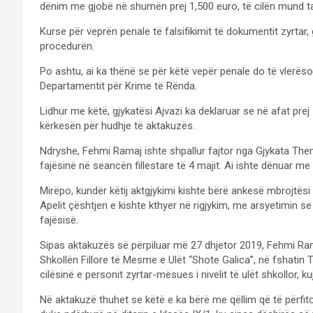
dënim me gjobë në shumën prej 1,500 euro, të cilën mund t
Kurse për veprën penale të falsifikimit të dokumentit zyrtar
procedurën.
Po ashtu, ai ka thënë se për këtë vepër penale do të vler
Departamentit për Krime të Rënda.
Lidhur me këtë, gjykatësi Ajvazi ka deklaruar se në afat pre
kërkesën për hudhje të aktakuzës.
Ndryshe, Fehmi Ramaj ishte shpallur fajtor nga Gjykata The
fajësinë në seancën fillestare të 4 majit. Ai ishte dënuar m
Mirëpo, kundër këtij aktgjykimi kishte bërë ankesë mbrojtësi 
Apelit çështjen e kishte kthyer në rigjykim, me arsyetimin s
fajësisë.
Sipas aktakuzës së përpiluar më 27 dhjetor 2019, Fehmi Ra
Shkollën Fillore të Mesme e Ulët “Shote Galica”, në fshatin 
cilësinë e personit zyrtar-mësues i nivelit të ulët shkollor, k
Në aktakuzë thuhet se këtë e ka bërë me qëllim që të përfitoj