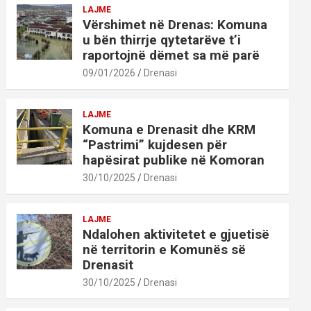
LAJME
Vërshimet në Drenas: Komuna
u bën thirrje qytetarëve t’i
raportojnë dëmet sa më parë
09/01/2026
Drenasi
LAJME
Komuna e Drenasit dhe KRM
“Pastrimi” kujdesen për
hapësirat publike në Komoran
30/10/2025
Drenasi
LAJME
Ndalohen aktivitetet e gjuetisë
në territorin e Komunës së
Drenasit
30/10/2025
Drenasi