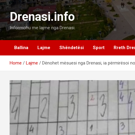
Skip
to
Drenasi.info
content
Informohu me lajme nga Drenasi.
Ballina
Lajme
Shëndetësi
Sport
Rreth Dre
Home
Lajme
Dënohet mësuesi nga Drenasi, ia përmirësoi nota