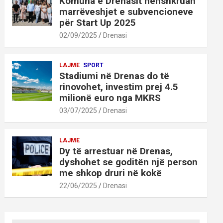
Komuna e Drenasit nënshkruan
marrëveshjet e subvencioneve
për Start Up 2025
02/09/2025
Drenasi
LAJME
SPORT
Stadiumi në Drenas do të
rinovohet, investim prej 4.5
milionë euro nga MKRS
03/07/2025
Drenasi
LAJME
Dy të arrestuar në Drenas,
dyshohet se goditën një person
me shkop druri në kokë
22/06/2025
Drenasi