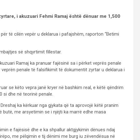
 zyrtare, i akuzuari Fehmi Ramaj është dënuar me 1,500
për të cilën vepër u deklarua i pafajshëm, raporton “Betimi
bajtjes së shqyrtimit fillestar.
akuzuari Ramaj ka pranuar fajësinë sa i përket veprës penale
 veprën penale të falsifikimit të dokumentit zyrtar u deklarua i
laruar se këto vepra janë kryer në bashkim real, e këtë qëndrim
0 si dhe në teorinë penale.
ë Dreshaj ka kërkuar nga gjykata që ta aprovojë këtë pranim
 të butë, me arsyetimin se i njëjti ka marrë edhe masa
imin e fajësisë dhe e ka shpallur aktgjykimin dënues ndaj
Mirëpo, me pëlqimin e tij dënimi me burg iu zëvendësua në