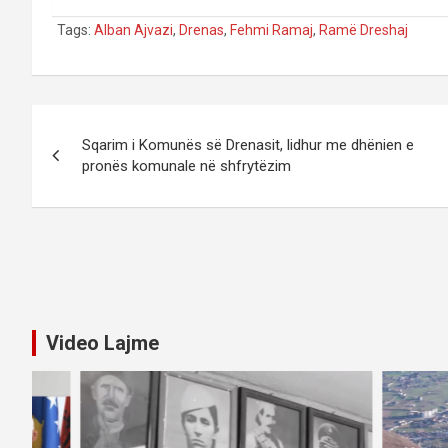
Tags:
Alban Ajvazi
,
Drenas
,
Fehmi Ramaj
,
Ramë Dreshaj
Post
Sqarim i Komunës së Drenasit, lidhur me dhënien e
navigation
pronës komunale në shfrytëzim
Video Lajme