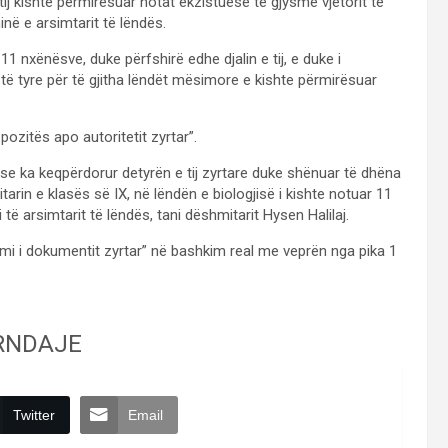
tij kishte përmirësuar notat ekzistuese të gjysmë vjetorit të
ninë e arsimtarit të lëndës.
1 nxënësve, duke përfshirë edhe djalin e tij, e duke i
të tyre për të gjitha lëndët mësimore e kishte përmirësuar
ozitës apo autoritetit zyrtar”.
 se ka keqpërdorur detyrën e tij zyrtare duke shënuar të dhëna
arin e klasës së IX, në lëndën e biologjisë i kishte notuar 11
 të arsimtarit të lëndës, tani dëshmitarit Hysen Halilaj.
imi i dokumentit zyrtar” në bashkim real me veprën nga pika 1
RNDAJE
Twitter
Email