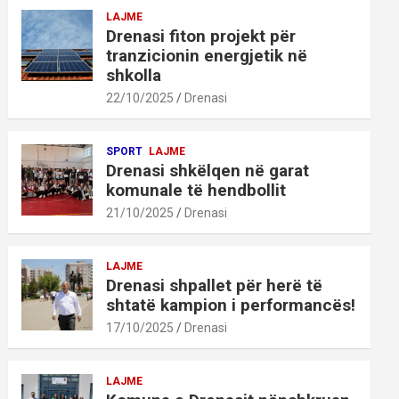
LAJME
Drenasi fiton projekt për
tranzicionin energjetik në
shkolla
22/10/2025
Drenasi
SPORT
LAJME
Drenasi shkëlqen në garat
komunale të hendbollit
21/10/2025
Drenasi
LAJME
Drenasi shpallet për herë të
shtatë kampion i performancës!
17/10/2025
Drenasi
LAJME