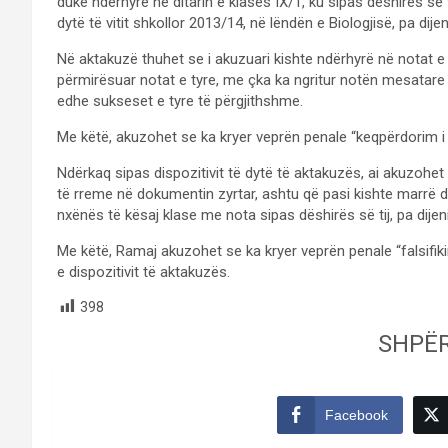
duke ndërhyrë në ditarin e klasës IX/1, ku sipas dëshirës së 
dytë të vitit shkollor 2013/14, në lëndën e Biologjisë, pa dije
Në aktakuzë thuhet se i akuzuari kishte ndërhyrë në notat e 1
përmirësuar notat e tyre, me çka ka ngritur notën mesatare 
edhe sukseset e tyre të përgjithshme.
Me këtë, akuzohet se ka kryer veprën penale “keqpërdorim i p
Ndërkaq sipas dispozitivit të dytë të aktakuzës, ai akuzohet
të rreme në dokumentin zyrtar, ashtu që pasi kishte marrë dit
nxënës të kësaj klase me nota sipas dëshirës së tij, pa dijeni
Me këtë, Ramaj akuzohet se ka kryer veprën penale “falsifik
e dispozitivit të aktakuzës.
398
SHPË
Facebook