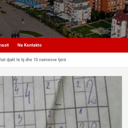
nasit
Na Kontakto
t djalit të tij dhe 10 nxënësve tjerë