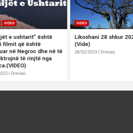
VIDEO
VIDEO
ët e ushtarit” është
Likoshani 28 shkur 202
 i filmit që është
(Vide)
uar në Negroc dhe në të
28/02/2023
Drenasi
ktrojnë të rinjtë nga
a.(VIDEO)
023
Drenasi